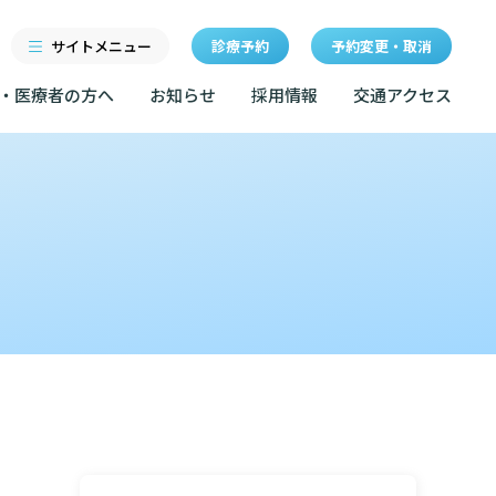
サイトメニュー
診療予約
予約変更・取消
・医療者の方へ
お知らせ
採用情報
交通アクセス
診療科・センター・部門
研修
特長
当院退職後のカルテ閲覧手
続きについて
医療機関・医療者の方へ
クセス
東部病院の特長
LINEサービスについて
ルールについて
当院退職後のカルテ閲覧手続き
一歩先の医療の提供
無料低額診療のご案内
お知らせ
マップ
設のご案内
東部病院の就労支援サービス
広報誌「とーぶたいむ」
イベント
診断書等文書のお申込みについて
サービスについて
公式SNSアカウント一覧
額診療のご案内
診療記録（カルテ）の開示について
採用情報