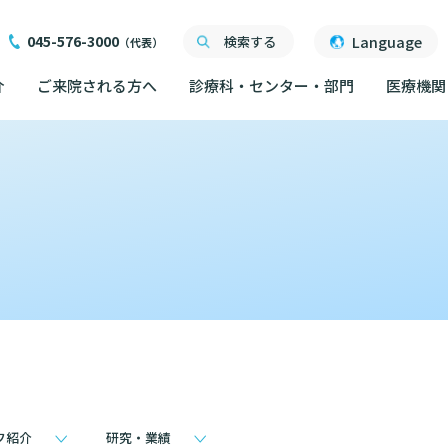
045-576-3000
Language
検索する
（代表）
介
ご来院される方へ
診療科・センター・部門
医療機関
ご来院される方へ
面会について
ご来院にあたって
医療関係者向け講習・
外来について
交通ア
度
ったら
交通アクセス
研究・業績
人材開発センター
院内の
初診の方へ
る情報公開について
機関一覧
ごし方
院内のルールについて
フロア
）
臣が定める掲示事項
再診の方へ
院内施
書について
計について
フロアマップ
セカンドオピニオンの
ご案内
いて
院内施設のご案内
LINE
外来のお会計について
無料低
東部病院のいま
フ紹介
研究・業績