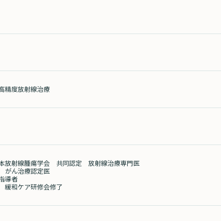
高精度放射線治療
本放射線腫瘍学会 共同認定 放射線治療専門医
 がん治療認定医
指導者
 緩和ケア研修会修了