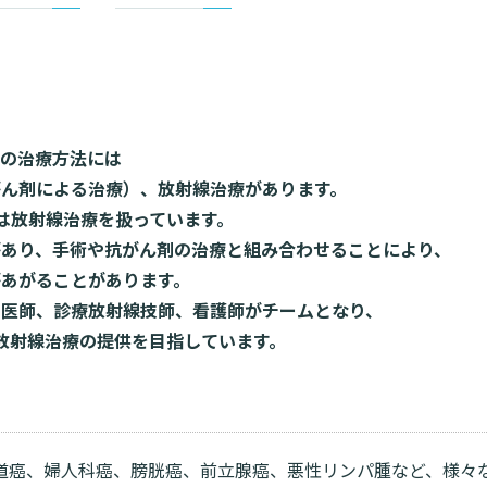
入院・面会について
東部病
ービス
提供
入院が決まったら
関する情報公開について（オ
診断書等
）
みについ
入院中の過ごし方
たいむ」
診療記録
入院のお会計について
ント一覧
開示につ
の治療方法には
ご面会について
がん剤による治療）、放射線治療があります。
よくあ
ご来院にあたって
は放射線治療を扱っています。
があり、手術や抗がん剤の治療と組み合わせることにより、
があがることがあります。
、医師、診療放射線技師、看護師がチームとなり、
放射線治療の提供を目指しています。
道癌、婦人科癌、膀胱癌、前立腺癌、悪性リンパ腫など、様々