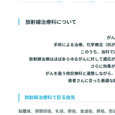
情報公開
一歩先の医療の
厚生労働大臣が定める掲示事項
倫理に関する事
臨床研究に
プトアウト
放射線治療科について
施設認定
広報誌「とーぶ
公式SNSアカウ
がん
手術による治療、化学療法（抗
このうち、当科で
放射線治療はほぼあらゆるがんに対して適応
さらに効果
がんを扱う他診療科と連携しながら
患者さんに合った最適な
放射線治療科で診る病気
脳腫瘍、頭頚部癌、乳癌、肺癌、食道癌、膵癌、胆