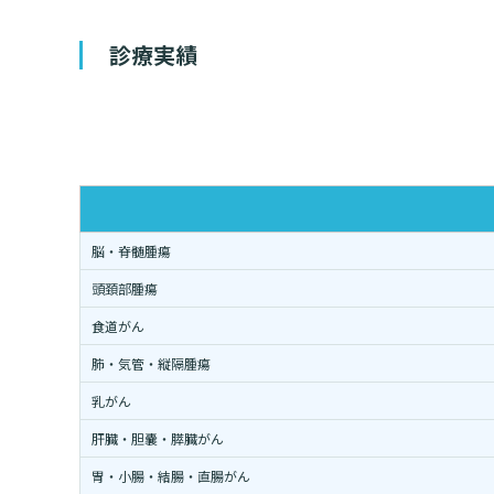
診療実績
脳・脊髄腫瘍
頭頚部腫瘍
食道がん
肺・気管・縦隔腫瘍
乳がん
肝臓・胆嚢・膵臓がん
胃・小腸・結腸・直腸がん