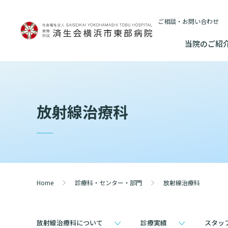
ご相談・お問い合わせ
当院のご紹
当院のご紹介
基本情報
外来について
医療連携センターについて
入院・
放射線治療科
基本情報
数字で見る
院長あいさつ
初診の方へ
患者さんのご紹介方法
連携登録医制
入院が決ま
情報公開
東部病院のいま
院長あいさつ
臨床研究に関す
再診の方へ
医療連携センター長ごあいさつ
連携登録医療
入院中の過
（オプトアウト
幹部紹介
厚生労働大
幹部紹介
セカンドオピニオンのご案内
医療連携センターのご案内
訪問看護指示
入院のお会
研究・業績
理念・方針・
患者さんの権利
Home
診療科・センター・部門
放射線治療科
理念・方針・患者さんの権利
施設認定
外来のお会計について
医療機関様からのよくあるご質問
ご面会につ
施設概要と沿革
特長
倫理に関する事
施設概要と沿革
数字で見る
放射線治療科について
診療実績
スタッ
東部病院の特長