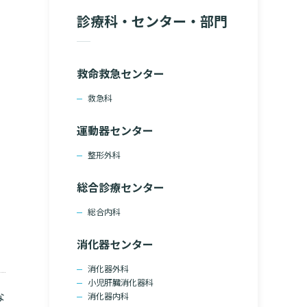
院の就労支援サ
診療科・センター・部門
よくあるご質問
文書のお申込
病院ボランティア募集
て
ご寄付のお願い
救命救急センター
（カルテ）の
いて
臨床研究センターのご紹介
救急科
るご質問
クラウドファンディング
運動器センター
整形外科
診療予約
総合診療センター
予約変更・確認
総合内科
ご相談・お問い合わせ
消化器センター
消化器外科
小児肝臓消化器科
な
消化器内科