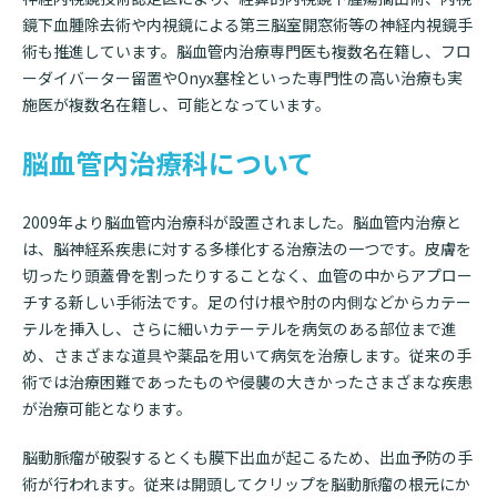
鏡下血腫除去術や内視鏡による第三脳室開窓術等の神経内視鏡手
術も推進しています。脳血管内治療専門医も複数名在籍し、フロ
ーダイバーター留置やOnyx塞栓といった専門性の高い治療も実
施医が複数名在籍し、可能となっています。
脳血管内治療科について
2009年より脳血管内治療科が設置されました。脳血管内治療と
は、脳神経系疾患に対する多様化する治療法の一つです。皮膚を
切ったり頭蓋骨を割ったりすることなく、血管の中からアプロー
チする新しい手術法です。足の付け根や肘の内側などからカテー
テルを挿入し、さらに細いカテーテルを病気のある部位まで進
め、さまざまな道具や薬品を用いて病気を治療します。従来の手
術では治療困難であったものや侵襲の大きかったさまざまな疾患
が治療可能となります。
脳動脈瘤が破裂するとくも膜下出血が起こるため、出血予防の手
術が行われます。従来は開頭してクリップを脳動脈瘤の根元にか