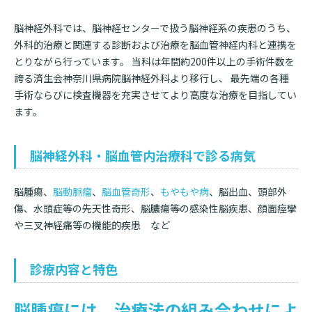
脳神経外科では、脳神経センターで扱う脳神経系の疾患のうち、
基本情報
ご来院される方へトップ
診療科・センター・部門
外科的治療と関連する診断および治療を脳血管神経内科と連携を
院長あいさつ
とりながら行っています。 当科は年間約200件以上の手術件数を
外来について
誇る済生会神奈川県病院脳神経外科より移行し、 最先端の各種
幹部紹介
医療機関・医療者の方へ
手術ならびに検査機器を充実させてより高度な治療を目指してい
初診の方へ
ます。
理念・方針・
患者さんの権利
医療機関・医療者の方へトップ
再診の方へ
お知らせ
施設概要と沿革
脳神経外科・脳血管内治療科で診る病気
セカンドオピニオンのご案内
医療連携センターについて
倫理に関する事
イベント
外来のお会計について
脳腫瘍、
脳動脈瘤
、
脳血管奇形
、
もやもや病
、脳出血、頭部外
患者さんのご紹介方法
情報公開
傷、水頭症等の先天性奇形、脳膿瘍等の感染性脳疾患、顔面痙攣
医療連携センター長ごあいさつ
採用情報
や三叉神経痛等の機能的疾患 など
厚生労働大臣が定める掲示事項
入院・面会について
医療連携センターのご案内
施設認定
入院が決まったら
診療内容と特色
医療機関様からのよくあるご質問
数字で見る
東部病院のいま
病院ボランティア募集
入院中の過ごし方
脳腫瘍には、治療法の組み合わせによ
連携登録医制度
臨床研究に関する情報公開について（オプトアウト）
ご寄付のお願い