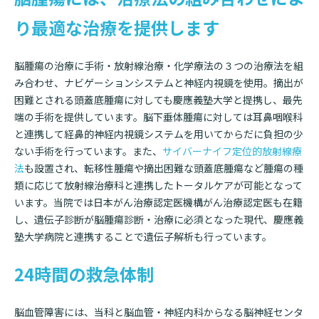
入院のお会計について
り最適な治療を提供します
連携登録医療機関一覧
研究・業績
臨床研究センターのご紹介
ご面会について
訪問看護指示書について
クラウドファンディング
脳腫瘍の治療に手術・放射線治療・化学療法の３つの治療法を組
特長
ご来院にあたって
み合わせ、ナビゲーションシステムと神経内視鏡を使用。摘出が
医療関係者向け講習・研修
困難とされる頭蓋底腫瘍に対しても慶應義塾大学と提携し、最先
東部病院の特長
交通アクセス
端の手術を提供しています。脳下垂体腫瘍に対しては耳鼻咽喉科
人材開発センター
一歩先の医療の提供
診療予約
と連携して経鼻的神経内視鏡システムを用いてからだに負担の少
院内のルールについて
ない手術を行っています。また、
サイバーナイフ定位的放射線療
フロアマップ
法
も設置され、転移性腫瘍や摘出困難な頭蓋底腫瘍など腫瘍の種
当院退職後のカルテ閲覧手続きについて
予約変更・確認
類に応じて放射線治療科と連携したトータルケアが可能となって
広報誌「とーぶたいむ」
院内施設のご案内
当院退職後のカルテ閲覧手続き
います。当院では日本がん治療認定医機構がん治療認定医も在籍
公式SNSアカウント一覧
ご相談・お問い合わせ
し、遺伝子診断が脳腫瘍診断・治療に必須となった現代、慶應義
塾大学病院と連携することで遺伝子解析も行っています。
LINEサービスについて
24時間の救急体制
取材の申し込み
プライバシーポリシー
無料低額診療のご案内
東部病院の就労支援サービス
脳血管障害には、当科と脳血管・神経内科からなる脳神経センタ