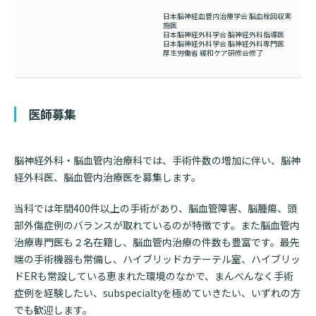
日本脳神経血管内治療学会 脳血栓回収実
施医
日本脳神経外科学会 脳神経外科指導医
日本脳神経外科学会 脳神経外科専門医
厚生労働省 緩和ケア研修会修了
医師募集
脳神経外科・脳血管内治療科では、手術件数の増加に伴い、脳神
経外科医、脳血管内治療医を募集します。
当科では年間400件以上の手術があり、脳血管障害、脳腫瘍、頭
部外傷症例のバランスが取れているのが特徴です。また脳血管内
治療専門医も２名在籍し、脳血管内治療の件数も豊富です。最先
端の手術機器も常備し、ハイブリッドカテーテル室、ハイブリッ
ドERも常設している恵まれた環境のなかで、まんべんなく手術
症例を経験したい、
subspecialty
を極めていきたい、いずれの方
でも歓迎します。