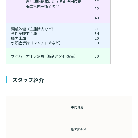
急性期脳梗塞に対する血栓回収術
脳血管内手術その他
32
37
1
48
42
2
頭部外傷（血腫除去など）
31
37
1
慢性硬膜下血腫
54
49
4
脳内出血
20
16
1
水頭症手術（シャント術など）
33
30
3
サイバーナイフ治療（脳神経外科領域）
50
59
3
スタッフ紹介
専門分野
脳神経外科