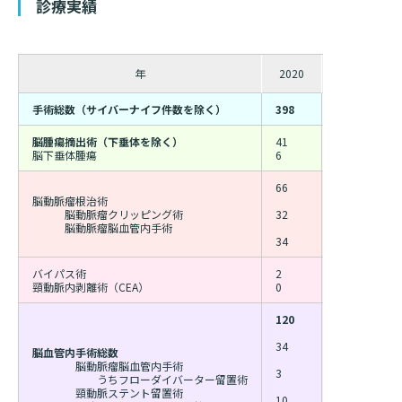
診療実績
年
2020
2021
手術総数（サイバーナイフ件数を除く）
398
418
3
脳腫瘍摘出術（下垂体を除く）
41
52
4
脳下垂体腫瘍
6
5
6
66
60
5
脳動脈瘤根治術
脳動脈瘤クリッピング術
32
23
1
脳動脈瘤脳血管内手術
34
37
3
バイパス術
2
3
1
頸動脈内剥離術（CEA）
0
3
1
120
135
8
34
37
3
脳血管内手術総数
脳動脈瘤脳血管内手術
3
11
7
うちフローダイバーター留置術
頸動脈ステント留置術
10
19
1