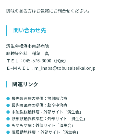
興味のある方はお気軽にお問合せください。
問い合わせ先
済生会横浜市東部病院
脳神経外科 稲葉 真
ＴＥＬ：
045-576-3000
（代表）
Ｅ
–
ＭＡＩＬ：
m_inaba@tobu.saiseikai.or.jp
関連リンク
最先端医療の提供：放射線治療
最先端医療の提供：脳卒中治療
未破裂脳動脈瘤：外部サイト「済生会」
頸部頸動脈狭窄症：外部サイト「済生会」
もやもや病：外部サイト「済生会」
硬膜動静脈瘻 ：外部サイト「済生会」