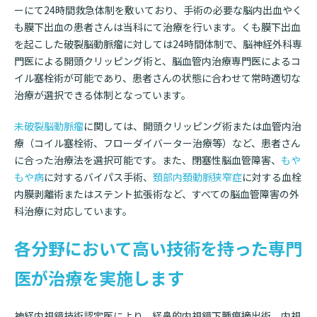
ーにて24時間救急体制を敷いており、手術の必要な脳内出血やく
診断書等文書のお申込みについて
も膜下出血の患者さんは当科にて治療を行います。くも膜下出血
を起こした破裂脳動脈瘤に対しては24時間体制で、脳神経外科専
診療記録（カルテ）の開示について
門医による開頭クリッピング術と、脳血管内治療専門医によるコ
よくあるご質問
イル塞栓術が可能であり、患者さんの状態に合わせて常時適切な
治療が選択できる体制となっています。
未破裂脳動脈瘤
に関しては、開頭クリッピング術または血管内治
療（コイル塞栓術、フローダイバーター治療等）など、患者さん
に合った治療法を選択可能です。また、閉塞性脳血管障害、
もや
もや病
に対するバイパス手術、
頚部内頚動脈狭窄症
に対する血栓
内膜剥離術またはステント拡張術など、すべての脳血管障害の外
科治療に対応しています。
各分野において高い技術を持った専門
医が治療を実施します
神経内視鏡技術認定医により、経鼻的内視鏡下腫瘍摘出術、内視