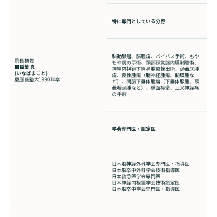
特に専門としている分野
脳動脈瘤、脳腫瘍、バイパス手術、もや
院長補佐
もや病の手術、頚部頸動脈内膜剥離術、
■稲葉 真
神経内視鏡下経鼻腫瘍摘出術、頭蓋底腫
(
いなばまこと
)
瘍、良性腫瘍（聴神経腫瘍、髄膜腫な
慶應義塾大
1990
年卒
ど）、間脳下垂体腫瘍（下垂体腺腫、頭
蓋咽頭腫など）、顔面痙攣、三叉神経痛
の手術
学会専門医・認定医
日本脳神経外科学会専門医・指導医
日本脳卒中外科学会技術指導医
日本救急医学会専門医
日本神経内視鏡学会技術認定医
日本脳卒中学会専門医・指導医