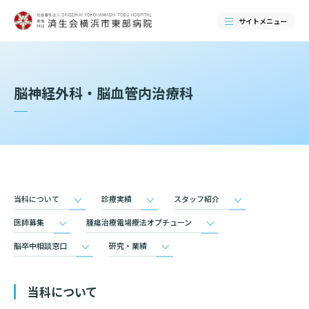
サイトメニュー
検索する
脳神経外科・脳血管内治療科
当科について
診療実績
スタッフ紹介
医師募集
腫瘍治療電場療法オプチューン
脳卒中相談窓口
研究・業績
当院のご紹介
当科について
当院のご紹介トップ
ご来院される方へ