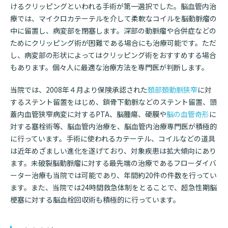
けるクリッピングといわれる手術が第一選択でした。脳血管内治
療では、マイクロカテーテルを介して柔軟なコイルを脳動脈瘤の
中に留置し、病変部を閉塞します。深部の動脈瘤や合併症などの
ためにクリッピング術が困難である場合にも治療可能です。ただ
し、病変部の形状によってはクリッピング術をおすすめする場合
もあります。個々人に最適な治療方法を専門医が判断します。
当院では、2008年４月より保険承認された
頚部頚動脈狭窄
に対
するステント留置をはじめ、鎖骨下動脈などのステント留置、頭
蓋内血管狭窄病変に対するPTA、脳腫瘍、硬膜や
脳の血管奇形
に
対する塞栓術等、脳血管内治療を、脳血管内治療専門医が積極的
に行っています。手術に使われるカテーテル、コイルなどの道具
は近年めざましい進化を遂げており、対象疾患は拡大傾向にあり
ます。未破裂脳動脈瘤に対する最先端の治療であるフローダイバ
ーター治療も当院では可能であり、年間約20件の件数を行ってい
ます。また、当院では24時間救急体制をとることで、超急性期脳
梗塞に対する脳血栓回収術も積極的に行っています。