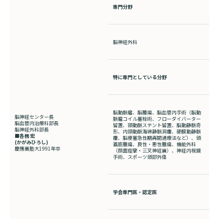
専門分野
脳神経外科
特に専門としている分野
脳動脈瘤、脳腫瘍、脳血管内手術（脳動
脳神経センター長
脈瘤コイル塞栓術、フローダイバーター
脳血管内治療科部長
留置、頸動脈ステント留置、脳動静脈奇
脳神経外科部長
形、内頸動脈海綿静脈洞瘻、硬膜動静脈
■各務 宏
瘻、脳梗塞急性期再開通療法など）、頭
(
かがみひろし
)
蓋底腫瘍、良性・悪性腫瘍、機能外科
慶應義塾大
1991
年卒
（顔面痙攣・三叉神経痛）、神経内視鏡
手術、スポーツ頭部外傷
学会専門医・認定医