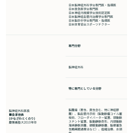
日本脳神経外科学会専門医・指導医
日本救急医学会専門医
日本神経内視鏡学会技術認定医
日本脳神経血管内治療学会専門医
日本脳卒中学会専門医・指導医
日本体育協会スポーツドクター
専門分野
脳神経外科
特に専門としている分野
脳腫瘍（悪性、良性含む、特に神経膠
脳神経外科医長
腫）、脳血管内手術（脳動脈瘤コイル塞
■金澤徳典
栓術、フローダイバーター留置、頸動脈
(かなざわとくのり
)
ステント留置、脳動静脈奇形、内頸動脈
慶應義塾大2010年卒
海綿静脈洞瘻、硬膜動静脈瘻、脳梗塞急
性期再開通療法など）、痙縮治療、水頭
症