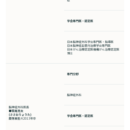
学会専門医・認定医
検索する
日本脳神経外科学会専門医・指導医
日本脳神経血管内治療学会専門医
日本がん治療認定医機構がん治療認定医
博士
専門分野
脳神経外科
脳神経外科医長
■笹尾亮太
(ささおりょうた
)
学会専門医・認定医
慶應義塾大2013年卒