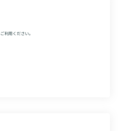
院の就労支援サ
よくあるご質問
文書のお申込
病院ボランティア募集
て
ご寄付のお願い
にご利用ください。
（カルテ）の
いて
臨床研究センターのご紹介
るご質問
クラウドファンディング
診療予約
予約変更・確認
ご相談・お問い合わせ