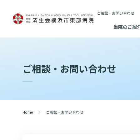
ご相談・お問い合わせ
当院のご紹
当院のご紹介
基本情報
外来について
医療連携センターについて
入院・
ご相談・お問い合わせ
基本情報
数字で見る
院長あいさつ
初診の方へ
患者さんのご紹介方法
連携登録医制
入院が決ま
情報公開
東部病院のいま
院長あいさつ
臨床研究に関す
再診の方へ
医療連携センター長ごあいさつ
連携登録医療
入院中の過
（オプトアウト
幹部紹介
厚生労働大
幹部紹介
セカンドオピニオンのご案内
医療連携センターのご案内
訪問看護指示
入院のお会
研究・業績
理念・方針・
患者さんの権利
Home
ご相談・お問い合わせ
理念・方針・患者さんの権利
施設認定
外来のお会計について
医療機関様からのよくあるご質問
ご面会につ
施設概要と沿革
特長
倫理に関する事
施設概要と沿革
数字で見る
東部病院の特長