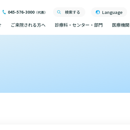
045-576-3000
Language
検索する
（代表）
介
ご来院される方へ
診療科・センター・部門
医療機関
ご来院される方へ
面会について
ご来院にあたって
医療関係者向け講習・
外来について
交通ア
度
ったら
交通アクセス
研究・業績
人材開発センター
院内の
初診の方へ
る情報公開について
機関一覧
ごし方
院内のルールについて
フロア
）
臣が定める掲示事項
再診の方へ
院内施
書について
計について
フロアマップ
セカンドオピニオンの
ご案内
いて
院内施設のご案内
LINE
外来のお会計について
無料低
東部病院のいま