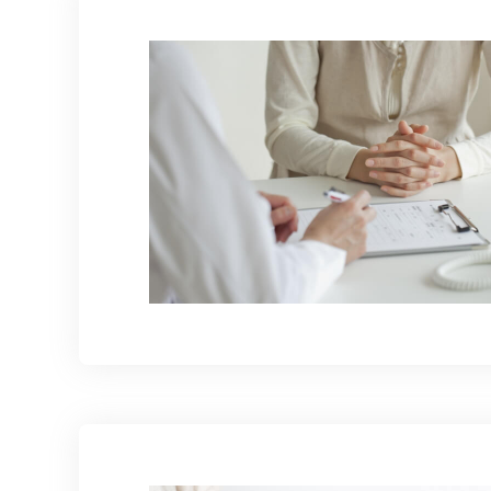
情報公開
一歩先の医療の
厚生労働大臣が定める掲示事項
倫理に関する事
臨床研究に
プトアウト
施設認定
広報誌「とーぶ
公式SNSアカウ