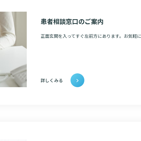
入院・面会について
東部病
ービス
提供
入院が決まったら
関する情報公開について（オ
患者相談窓口のご案内
診断書等
）
みについ
入院中の過ごし方
たいむ」
正面玄関を入ってすぐ左前方にあります。お気軽
診療記録
入院のお会計について
ント一覧
開示につ
ご面会について
よくあ
ご来院にあたって
詳しくみる