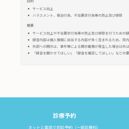
目的
サービス向上
ハラスメント、脅迫行為、不当要求行為等の防止及び排除
概要
サービス向上や不当要求行為等の防止及び排除を行うための
録音内容は個人情報に該当する内容が多く含まれるため、院
外部への開示は、事件等による開示義務が発生した場合以外
「録音を聞かせてほしい」「録音を確認してほしい」などの
診療予約
ネットと電話で初診予約（一部診療科）