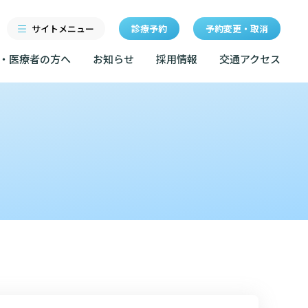
サイトメニュー
診療予約
予約変更・取消
・医療者の方へ
お知らせ
採用情報
交通アクセス
診療科・センター・部門
研修
特長
当院退職後のカルテ閲覧手
続きについて
医療機関・医療者の方へ
クセス
東部病院の特長
LINEサービスについて
ルールについて
当院退職後のカルテ閲覧手続き
一歩先の医療の提供
無料低額診療のご案内
お知らせ
マップ
設のご案内
東部病院の就労支援サービス
広報誌「とーぶたいむ」
イベント
診断書等文書のお申込みについて
サービスについて
公式SNSアカウント一覧
額診療のご案内
診療記録（カルテ）の開示について
採用情報