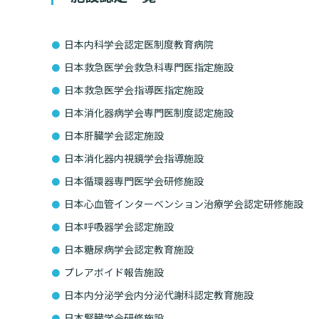
情報公開
一歩先の医療の
厚生労働大臣が定める掲示事項
倫理に関する事
臨床研究に
日本内科学会認定医制度教育病院
プトアウト
施設認定
広報誌「とーぶ
日本救急医学会救急科専門医指定施設
日本救急医学会指導医指定施設
公式SNSアカウ
日本消化器病学会専門医制度認定施設
日本肝臓学会認定施設
日本消化器内視鏡学会指導施設
日本循環器専門医学会研修施設
日本心血管インターベンション治療学会認定研修施設
日本呼吸器学会認定施設
日本糖尿病学会認定教育施設
プレアボイド報告施設
日本内分泌学会内分泌代謝科認定教育施設
日本腎臓学会研修施設