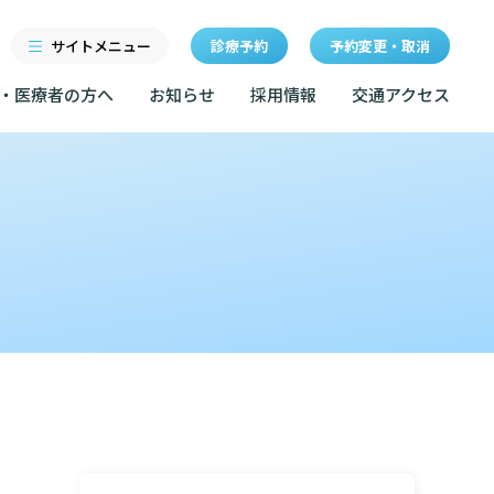
サイトメニュー
診療予約
予約変更・取消
・医療者の方へ
お知らせ
採用情報
交通アクセス
診療科・センター・部門
研修
特長
当院退職後のカルテ閲覧手
続きについて
医療機関・医療者の方へ
クセス
東部病院の特長
LINEサービスについて
ルールについて
当院退職後のカルテ閲覧手続き
一歩先の医療の提供
無料低額診療のご案内
お知らせ
マップ
設のご案内
東部病院の就労支援サービス
広報誌「とーぶたいむ」
イベント
診断書等文書のお申込みについて
サービスについて
公式SNSアカウント一覧
額診療のご案内
診療記録（カルテ）の開示について
採用情報