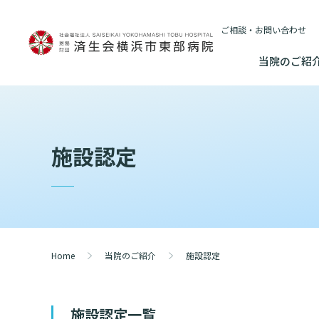
ご相談・お問い合わせ
当院のご紹
当院のご紹介
基本情報
外来について
医療連携センターについて
入院・
施設認定
基本情報
数字で見る
院長あいさつ
初診の方へ
患者さんのご紹介方法
連携登録医制
入院が決ま
情報公開
東部病院のいま
院長あいさつ
臨床研究に関す
再診の方へ
医療連携センター長ごあいさつ
連携登録医療
入院中の過
（オプトアウト
幹部紹介
厚生労働大
幹部紹介
セカンドオピニオンのご案内
医療連携センターのご案内
訪問看護指示
入院のお会
研究・業績
理念・方針・
患者さんの権利
Home
当院のご紹介
施設認定
理念・方針・患者さんの権利
施設認定
外来のお会計について
医療機関様からのよくあるご質問
ご面会につ
施設概要と沿革
特長
倫理に関する事
施設概要と沿革
施設認定一覧
数字で見る
東部病院の特長