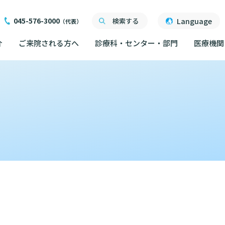
045-576-3000
Language
検索する
（代表）
介
ご来院される方へ
診療科・センター・部門
医療機関
ご来院される方へ
面会について
ご来院にあたって
医療関係者向け講習・
外来について
交通ア
度
ったら
交通アクセス
研究・業績
人材開発センター
院内の
初診の方へ
る情報公開について
機関一覧
ごし方
院内のルールについて
フロア
）
臣が定める掲示事項
再診の方へ
院内施
書について
計について
フロアマップ
セカンドオピニオンの
ご案内
いて
院内施設のご案内
LINE
外来のお会計について
無料低
東部病院のいま