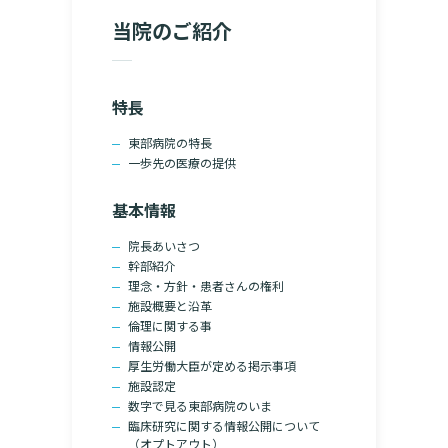
院の就労支援サ
当院のご紹介
よくあるご質問
文書のお申込
病院ボランティア募集
て
ご寄付のお願い
特長
（カルテ）の
いて
臨床研究センターのご紹介
東部病院の特長
一歩先の医療の提供
るご質問
クラウドファンディング
基本情報
院長あいさつ
診療予約
幹部紹介
理念・方針・患者さんの権利
予約変更・確認
施設概要と沿革
倫理に関する事
ご相談・お問い合わせ
情報公開
厚生労働大臣が定める掲示事項
施設認定
数字で見る東部病院のいま
臨床研究に関する情報公開について
（オプトアウト）