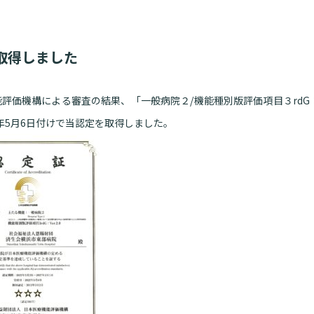
取得しました
機能評価機構による審査の結果、「一般病院２/機能種別版評価項目３rdG
22年5月6日付けで当認定を取得しました。