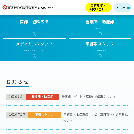
病院見学・
お問い合わせ
医師・歯科医師
看護師・助産師
DOCTOR
NURSE
メディカルスタッフ
事務系スタッフ
PARAMEDICAL
CLERICAL
お知らせ
2026.8.3
看護師・助産師
看護師（パート・病棟）の募集について
2026.7.17
事務スタッフ
事務員:常勤正職員・中途（医事請求）の募集に
ついて