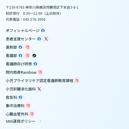
〒230-8765 神奈川県横浜市鶴見区下末吉3-6-1
初診受付 8:30～11:00（土日祝休）
代表電話：045-576-3000
オフィシャルページ
患者支援センター
薬剤部
看護部
看護師向け研修
院内助産Rainbow
小児プライマリケア認定看護師教育課程
小児肝臓消化器科
救急科
集中治療科
心臓血管外科
SNS運用ポリシー