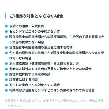
入院のお会計について
連携登録医療機関一覧
研究・業績
臨床研究センターのご紹介
ご面会について
ご相談の対象とならない場合
訪問看護指示書について
クラウドファンディング
特長
当院での治療・入院目的
ご来院にあたって
セカンドオピニオンの予約がない方
医療関係者向け講習・研修
東部病院の特長
現在受診中の医療機関からの診療情報等、主治医の了承を確認でき
交通アクセス
る文書の提供がない場合
人材開発センター
一歩先の医療の提供
診療予約
院内のルールについて
現在受診中の医療機関や主治医に関する苦情
がん等の悪性疾患の患者さんで現在受診中の医療機関から告知を受
フロアマップ
当院退職後のカルテ閲覧手続きについて
けていない場合
予約変更・確認
本人確認書類（健康保険証等）をお持ちでない方
広報誌「とーぶたいむ」
院内施設のご案内
当院退職後のカルテ閲覧手続き
患者本人以外の方は患者同意書をご持参いただけない場合
公式SNSアカウント一覧
医療事故に関する訴訟の相談
ご相談・お問い合わせ
診療費に関する相談
死亡した患者さんを対象とする場合
LINEサービスについて
相談内容が当院セカンドオピニオン外来の専門外である場合
取材の申し込み
プライバシーポリシー
無料低額診療のご案内
※診療科や疾患によっては、お受けできない場合がございます。予めご了承
東部病院の就労支援サービス
ください。