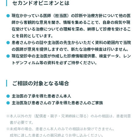
セカンドオピニオンとは
基本情報
ご来院される方へトップ
現在かかっている医師（担当医）の診断や治療方針について他の医
診療科・センター・部門
師から客観的な意見を聞き、情報を集めることで、自身の病気や現
院長あいさつ
在受けている治療についての理解を深め、納得して診療を受けるこ
外来について
とを目的としています。
幹部紹介
医療機関・医療者の方へ
患者さんからの話や主治医の先生からいただく資料の範囲内で当院
初診の方へ
の医師が意見を提供しますので、新たな治療や検査は行いません。
理念・方針・
患者さんの権利
医療機関・医療者の方へトップ
現在受診中の主治医が作成した診療情報提供書、検査データ、レン
再診の方へ
お知らせ
施設概要と沿革
トゲンフィルム等の資料を必ずご持参ください。
セカンドオピニオンのご案内
医療連携センターについて
倫理に関する事
イベント
ご相談の対象となる場合
外来のお会計について
患者さんのご紹介方法
情報公開
主治医の了承を得た患者さん本人
医療連携センター長ごあいさつ
採用情報
厚生労働大臣が定める掲示事項
入院・面会について
主治医及び患者さんの了承を得た患者さんのご家族
医療連携センターのご案内
施設認定
入院が決まったら
※本人以外の方（配偶者・親子・兄弟姉妹に限る）のみの相談は、患者同意
医療機関様からのよくあるご質問
書が必要です。
数字で見る
東部病院のいま
病院ボランティア募集
入院中の過ごし方
※未成年の場合、患者さん本人のみでの相談はお受けできません。
連携登録医制度
成年に達した患者さんの親兄姉よりお申し込みください。
臨床研究に関する情報公開について（オプトアウト）
ご寄付のお願い