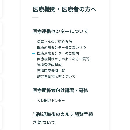
院の就労支援サ
医療機関・医療者の方へ
よくあるご質問
文書のお申込
病院ボランティア募集
て
ご寄付のお願い
医療連携センターについて
（カルテ）の
いて
臨床研究センターのご紹介
患者さんのご紹介方法
医療連携センター長ごあいさつ
るご質問
クラウドファンディング
医療連携センターのご案内
医療機関様からのよくあるご質問
連携登録医制度
連携医療機関一覧
診療予約
訪問看護指示書について
予約変更・確認
医療関係者向け講習・研修
ご相談・お問い合わせ
人材開発センター
当院退職後のカルテ閲覧手続
きについて