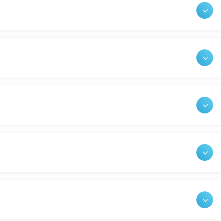
入院・面会について
東部病
ービス
提供
入院が決まったら
関する情報公開について（オ
診断書等
）
みについ
入院中の過ごし方
たいむ」
診療記録
入院のお会計について
ント一覧
開示につ
・各医療証・診察券（お持ちの方）をお持ちのうえ、
ご面会について
よくあ
ご来院ください。
ご来院にあたって
必要な診療科は受診内容によって異なりますが、
576-3000へお電話ください）
記一覧をご確認ください。
連絡先
、ご希望の診療科（医師）を指名ください。
断らないダイヤル
）にお電話いただければその日の当番医におつなぎいたします。
（連携登録医専用）
皆さまにご利用いただくシステムです。検査のみを必要とする