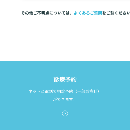
患者さんをご紹介いただき（事前予約制）、当
その他ご不明点については、
よくあるご質問
平日8:30〜17:00
をご覧くださ
っては、まずは当院の「連携登録医」にご登録
専門外来一覧の資料はこちら
携登録医制度
）。ぜひ貴院のご高診にお役立て
以下の専門外来は地域医療連携室で事前予約を
問い合わせ先
平日17:00～翌8:30
休日
栄養相談［費用例：健康保険（3
地域医療連携室
TEL 045-576-3546（直通） / FAX 045-576
管理栄養士が生活習慣病などの食事相談、術前
単純CT/MRI・MRCP
造影CT
ちろん、ご家族や社会的な環境等も含めた栄養
診療予約
ホットライン（医師直通24時
ただきます。
上部内視鏡
糖尿病合併症
骨
ネットと電話で初診予約（一部診療科）
お申込み方法
栄養談申込書
ができます。
脳卒中（Sライン）
各検査のご案内（患者さんに案内する際にご利
【注意】 「外来栄養食事指導料」算定基準の