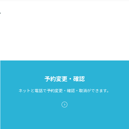
地域医療連携室
院で検査を行い次第、結果をご報告いたします。ご利用にあた
045-576-3546
い
ご希望の診療科をご指名ください
※
をお願いしております（連携登録医に関する詳細はこちら
連
（状況により救命救急センターへおつなぎする
場合があります）
ください。
承っております。
検索す
救命救急センター
045-576-3536
割負担）約2,000円］
-3547（直通）
の栄養状態向上など食事・栄養相談に応じます。患者さんはも
心臓（冠動脈）CT
RI・シンチ
評価のもとお一人おひとりの状況に合わせてサポートさせてい
予約変更・確認
間）
密度
膵臓超音波
腹部超音波
ネットと電話で予約変更・確認・取消ができます。
脳卒中を疑う場合
用ください）
、下記に該当する方が対象になります。
循環器・呼吸状態の異常が