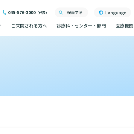
045-576-3000
Language
検索する
（代表）
介
ご来院される方へ
診療科・センター・部門
医療機関
ご来院される方へ
面会について
ご来院にあたって
医療関係者向け講習・
外来について
交通ア
度
ったら
交通アクセス
研究・業績
人材開発センター
院内の
初診の方へ
る情報公開について
機関一覧
ごし方
院内のルールについて
フロア
）
臣が定める掲示事項
再診の方へ
院内施
書について
計について
フロアマップ
セカンドオピニオンの
ご案内
いて
院内施設のご案内
LINE
外来のお会計について
無料低
東部病院のいま