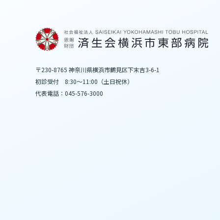
心疾患（ハートライン）
単純CT/MRI・MRCP
脂質異常症（高脂血症）/糖尿病/腎臓疾患（慢性
［費用例：健康保険（3割負担）
痛風（高尿酸血症）/鉄欠乏性貧血/膵臓疾患/高
炎症性腸疾患（クローン病、潰瘍性大腸炎）/吸収
妊娠中の方および妊娠の可能性のある患者さん
消化器外科
低栄養等
め込んだ患者さんはCT（胸部）・MRIの検査
〒230-8765 神奈川県横浜市鶴見区下末吉3-6-1
膵臓癌や胆嚢癌の早期発見目的でのご利用申し
初診受付 8:30～11:00（土日祝休）
メモリークリニック
連携登録医にご登録いただきますと、断ら
代表電話：045-576-3000
お申込み方法
検査申込書
ます。
※
詳しくは
「
専門外来：メモリークリニック
」を
造影CT検査［費用例：健康保険
お申込み方法
メモリークリニック申込書
造影検査に関しましては、造影剤の静注により
膵臓外来
ため、造影CTのみとさせていただいております
紹介ください。
膵癌の早期発見を目的とした専門外来です。受診
▲ク