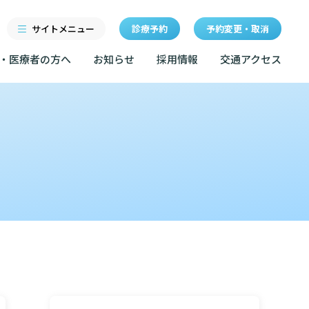
サイトメニュー
診療予約
予約変更・取消
・医療者の方へ
お知らせ
採用情報
交通アクセス
診療科・センター・部門
研修
特長
当院退職後のカルテ閲覧手
続きについて
医療機関・医療者の方へ
クセス
東部病院の特長
LINEサービスについて
ルールについて
当院退職後のカルテ閲覧手続き
一歩先の医療の提供
無料低額診療のご案内
お知らせ
マップ
設のご案内
東部病院の就労支援サービス
広報誌「とーぶたいむ」
イベント
診断書等文書のお申込みについて
サービスについて
公式SNSアカウント一覧
額診療のご案内
診療記録（カルテ）の開示について
採用情報