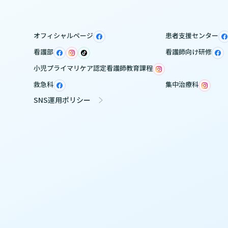
腎不全など）/肝臓疾患/胃潰瘍・十二指腸潰瘍
認められる場合
約10,000円］
度肥満症（BMIが30以上かつ合併症がある場合など）/
オフィシャルページ
患者支援センター
不良症候群/先天性代謝異常/がん/嚥下咀嚼機能低下/
は、原則CTの検査はできません。また、ペースメーカーを埋
腹痛・イレウス・吐下血の症状が
看護部
看護師向け研修
ある場合
はできませんのでご了承ください。MRCPも実施しております。
小児プライマリケア認定看護師教育課程
込み承ります。
救急科
集中治療科
ないダイヤル・ホットラインの番号をお知らせいたし
SNS運用ポリシー
ご覧ください。
（3割負担）約10,000円］
問診票
頻度は低いものの腎障害やショックなどの重篤な副作用がある
。なお造影MRIをご希望の場合は、当該「診療科外来」までご
日当日のうちに採血・採尿・MRCP・結果説明までを実施い
リックでPDFリンク