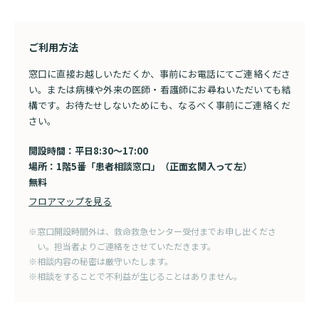
入院のお会計について
連携登録医療機関一覧
研究・業績
臨床研究センターのご紹介
ご面会について
ご利用方法
訪問看護指示書について
クラウドファンディング
特長
窓口に直接お越しいただくか、事前にお電話にてご連絡くださ
ご来院にあたって
い。または病棟や外来の医師・看護師にお尋ねいただいても結
医療関係者向け講習・研修
東部病院の特長
構です。お待たせしないためにも、なるべく事前にご連絡くだ
交通アクセス
さい。
人材開発センター
一歩先の医療の提供
診療予約
院内のルールについて
開設時間：平日8:30〜17:00
フロアマップ
場所：1階5番「患者相談窓口」（正面玄関入って左）
当院退職後のカルテ閲覧手続きについて
予約変更・確認
無料
広報誌「とーぶたいむ」
院内施設のご案内
当院退職後のカルテ閲覧手続き
フロアマップを見る
公式SNSアカウント一覧
ご相談・お問い合わせ
※窓口開設時間外は、救命救急センター受付までお申し出くださ
い。担当者よりご連絡をさせていただきます。
LINEサービスについて
※相談内容の秘密は厳守いたします。
取材の申し込み
プライバシーポリシー
※相談をすることで不利益が生じることはありません。
無料低額診療のご案内
東部病院の就労支援サービス