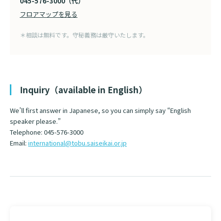
045-576-3000（代）
フロアマップを見る
＊相談は無料です。守秘義務は厳守いたします。
Inquiry（available in English）
We’ll first answer in Japanese, so you can simply say “English
speaker please.”
Telephone: 045-576-3000
Email:
international@tobu.saiseikai.or.jp