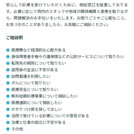
安心して診療を受けていただくために、相談窓口を設置しておりま
す。必要に応じて院内のスタッフや地域の関係機関と連携を取りなが
基本情報
ご来院される方へトップ
ら、問題解決のお手伝いをいたします。お困りごとやご心配なこと、
診療科・センター・部門
お気づきのことがありましたら、お気軽にご相談ください。
院長あいさつ
外来について
ご相談例
幹部紹介
医療機関・医療者の方へ
初診の方へ
理念・方針・
患者さんの権利
医療費など経済的な心配がある
医療機関・医療者の方へトップ
身体障害者手帳や介護保険などの公的サービスについて知りたい
再診の方へ
お知らせ
施設概要と沿革
転院先の病院について知りたい
セカンドオピニオンのご案内
退院後の生活に不安がある
医療連携センターについて
倫理に関する事
訪問看護を利用したい
イベント
外来のお会計について
がんについて知りたい
患者さんのご紹介方法
情報公開
医療安全について知りたい
医療連携センター長ごあいさつ
採用情報
無料低額診療事業について相談したい
厚生労働大臣が定める掲示事項
入院・面会について
医療通訳について相談したい
医療連携センターのご案内
施設認定
かかりつけ医を探してほしい
入院が決まったら
当院で受けている診療についての意見がある
医療機関様からのよくあるご質問
数字で見る
東部病院のいま
病院ボランティア募集
治療と仕事の両立に不安がある
入院中の過ごし方
その他
連携登録医制度
臨床研究に関する情報公開について（オプトアウト）
ご寄付のお願い