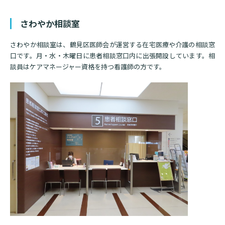
診断書等文書のお申込みについて
さわやか相談室
診療記録（カルテ）の開示について
さわやか相談室は、鶴見区医師会が運営する在宅医療や介護の相談窓
よくあるご質問
口です。月・水・木曜日に患者相談窓口内に出張開設しています。相
談員はケアマネージャー資格を持つ看護師の方です。