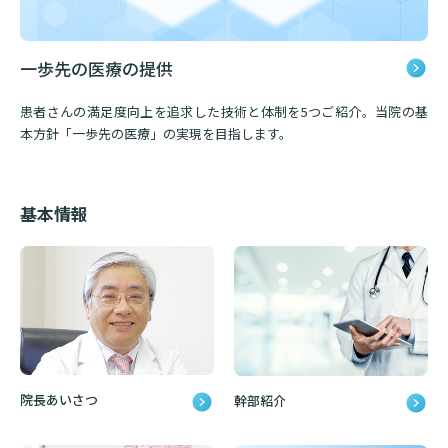
入院のお会計について
連携登録医療機関一覧
研究・業績
臨床研究センターのご紹介
ご面会について
一歩先の医療の提供
訪問看護指示書について
クラウドファンディング
特長
ご来院にあたって
患者さんの満足度向上を追求した技術と体制を5つご紹介。当院の基
医療関係者向け講習・研修
本方針「一歩先の医療」の実現を目指します。
東部病院の特長
交通アクセス
人材開発センター
一歩先の医療の提供
診療予約
院内のルールについて
基本情報
フロアマップ
当院退職後のカルテ閲覧手続きについて
予約変更・確認
広報誌「とーぶたいむ」
院内施設のご案内
当院退職後のカルテ閲覧手続き
公式SNSアカウント一覧
ご相談・お問い合わせ
LINEサービスについて
取材の申し込み
プライバシーポリシー
無料低額診療のご案内
院長あいさつ
幹部紹介
東部病院の就労支援サービス