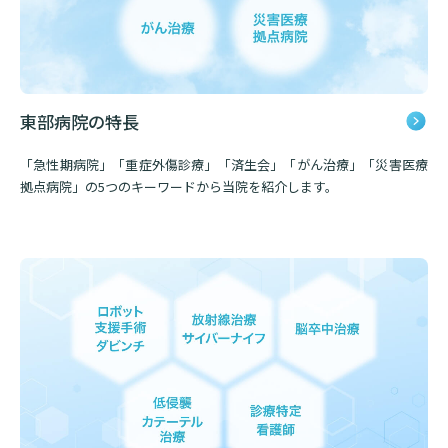
基本情報
ご来院される方へトップ
診療科・センター・部門
院長あいさつ
外来について
東部病院の特長
幹部紹介
医療機関・医療者の方へ
初診の方へ
理念・方針・
患者さんの権利
「急性期病院」「重症外傷診療」「済生会」「がん治療」「災害医療
医療機関・医療者の方へトップ
拠点病院」の5つのキーワードから当院を紹介します。
再診の方へ
お知らせ
施設概要と沿革
セカンドオピニオンのご案内
医療連携センターについて
倫理に関する事
イベント
外来のお会計について
患者さんのご紹介方法
情報公開
医療連携センター長ごあいさつ
採用情報
厚生労働大臣が定める掲示事項
入院・面会について
医療連携センターのご案内
施設認定
入院が決まったら
医療機関様からのよくあるご質問
数字で見る
東部病院のいま
病院ボランティア募集
入院中の過ごし方
連携登録医制度
臨床研究に関する情報公開について（オプトアウト）
ご寄付のお願い