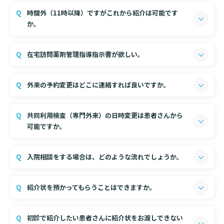
地域医療連携室にお問い合わせください。診療科、該当
通常の外来受診ができる患者さんの場合
時間外（11時以降）ですがこれから紹介は可能です
医師の外来担当日をご案内いたします。
基本情報
ご来院される方へトップ
か。
【参考：
外来診療表
、
休診表
】
診療科・センター・部門
院長あいさつ
緊急診療の場合
をご確認ください。
外来について
在宅訪問薬剤管理指導指示書が欲しい。
緊急ではない場合は、受付時間内にご紹介ください。
幹部紹介
医療機関・医療者の方へ
初診の方へ
薬剤部
ページ内の「医療関係者の方へ」をご覧くださ
理念・方針・
患者さんの権利
外来の予約変更はどこに連絡すれば良いですか。
医療機関・医療者の方へトップ
い。
再診の方へ
お知らせ
施設概要と沿革
受付時間内に予約専用番号0570-00-7500へお電話くださ
セカンドオピニオンのご案内
共同利用検査（専門外来）の日時変更は患者さんから
医療連携センターについて
い。
倫理に関する事
可能ですか。
イベント
（受付時間：平日9:00～17:00）
外来のお会計について
患者さんのご紹介方法
地域医療連携室での予約変更は出来ません。
情報公開
原則、紹介元の医療機関から地域医療連携室まで変更連
入院相談をする場合は、どのような流れでしょうか。
医療連携センター長ごあいさつ
採用情報
絡をお願いします。
厚生労働大臣が定める掲示事項
入院・面会について
医療連携センターのご案内
入院・転院については、診療科医師が直接対応いたしま
施設認定
入院が決まったら
紹介状を預かってもらうことはできますか。
す。
医療機関様からのよくあるご質問
数字で見る
東部病院のいま
地域医療連携室へご連絡ください。
病院ボランティア募集
入院中の過ごし方
お預かりはしておりません。患者さんにお渡しくださ
初診で紹介したい患者さんに紹介状をお渡しできない
連携登録医制度
い。
臨床研究に関する情報公開について（オプトアウト）
ご寄付のお願い