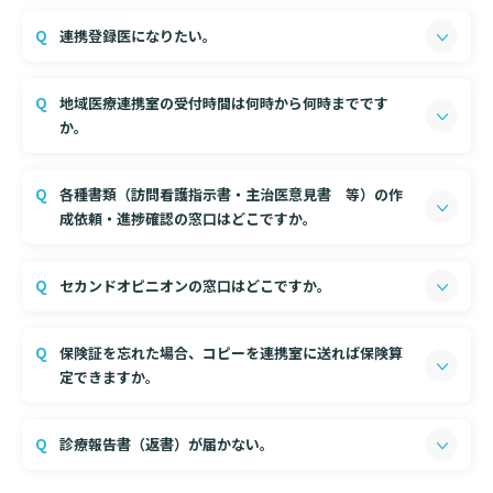
地域医療連携室に症状等お伝えください。症状に応じて
診断書等文書のお申込みについて
連携登録医になりたい。
診療科をご案内いたしますが、他の診療科で受診となる
場合もございます。あらかじめご了承ください。
診療記録（カルテ）の開示について
ありがとうございます。
地域医療連携室の受付時間は何時から何時までです
こちらの申込書
に必要事項を記入いただき、地域医療連携
よくあるご質問
か。
室へお送りください。手続き後「連携登録医証」などを
お届けいたします。
平日8：30～17：00です。
各種書類（訪問看護指示書・主治医意見書 等）の作
成依頼・進捗確認の窓口はどこですか。
「文書係」です。
セカンドオピニオンの窓口はどこですか。
代表番号からお問い合わせください。
セカンドオピニオンのご案内
をご覧ください。
保険証を忘れた場合、コピーを連携室に送れば保険算
定できますか。
ルール上、出来かねます。
診療報告書（返書）が届かない。
その場合は自費となります。（後日、手続きすれば負担分
は還付されます）