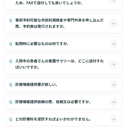
入院のお会計について
ため、FAXで送付しても良いでしょうか。
連携登録医療機関一覧
研究・業績
臨床研究センターのご紹介
ご面会について
原則、患者さんにお渡しをお願いいたします。
事前予約可能な共同利用検査や専門外来を申し込んだ
訪問看護指示書について
クラウドファンディング
やむを得ない場合は、地域医療連携室までご相談下さ
際、予約票は発行されますか。
特長
い。
ご来院にあたって
医療関係者向け講習・研修
予約票は発行されません。
東部病院の特長
交通アクセス
転院時に必要なものは何ですか。
お電話にて決定した予約日時を患者さんにお伝えくださ
人材開発センター
一歩先の医療の提供
い。
診療予約
院内のルールについて
保険証、診察券などの他、退院証明書、診療情報提供
入院中の患者さんの看護サマリーは、どこに送付すれ
書、
看護サマリー、リハビリサマリー、持参薬をお持ち
フロアマップ
当院退職後のカルテ閲覧手続きについて
ばいいですか。
ください。
予約変更・確認
広報誌「とーぶたいむ」
院内施設のご案内
当院退職後のカルテ閲覧手続き
地域医療連携室・相談室の直通FAX番号へご送信くださ
診療情報提供書が欲しい。
公式SNSアカウント一覧
い。
ご相談・お問い合わせ
FAX：045-576-3547
地域医療連携室へご連絡ください。
LINEサービスについて
診療情報提供依頼の際、依頼文は必要ですか。
その際、依頼文をお送りいただければ幸いです。
取材の申し込み
プライバシーポリシー
無料低額診療のご案内
依頼分の送付をお願いしております。
どの診療科を受診すればよいかわかりません。
まずは地域医療連携室にご連絡ください。
東部病院の就労支援サービス