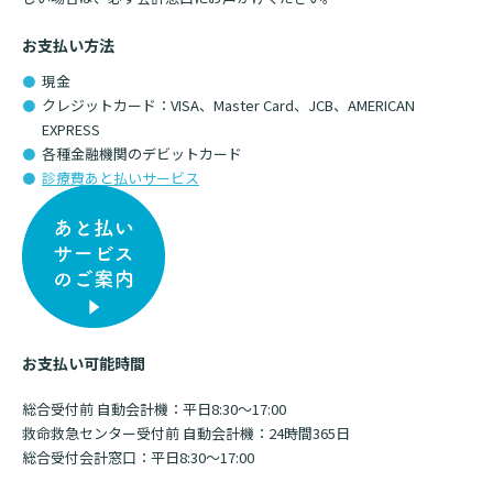
基本情報
お支払い方法
ご来院される方へトップ
診療科・センター・部門
現金
院長あいさつ
クレジットカード：VISA、Master Card、JCB、AMERICAN
外来について
EXPRESS
幹部紹介
医療機関・医療者の方へ
各種金融機関のデビットカード
初診の方へ
診療費あと払いサービス
理念・方針・
患者さんの権利
医療機関・医療者の方へトップ
再診の方へ
お知らせ
施設概要と沿革
セカンドオピニオンのご案内
医療連携センターについて
倫理に関する事
イベント
外来のお会計について
患者さんのご紹介方法
情報公開
医療連携センター長ごあいさつ
採用情報
厚生労働大臣が定める掲示事項
お支払い可能時間
入院・面会について
医療連携センターのご案内
施設認定
総合受付前 自動会計機：平日8:30〜17:00
入院が決まったら
救命救急センター受付前 自動会計機：24時間365日
医療機関様からのよくあるご質問
数字で見る
東部病院のいま
病院ボランティア募集
入院中の過ごし方
総合受付会計窓口：平日8:30〜17:00
連携登録医制度
臨床研究に関する情報公開について（オプトアウト）
ご寄付のお願い