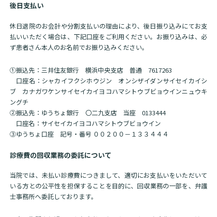
入院のお会計について
後日支払い
連携登録医療機関一覧
研究・業績
臨床研究センターのご紹介
ご面会について
休日退院のお会計や分割支払いの理由により、後日振り込みにてお支
訪問看護指示書について
払いいただく場合は、下記口座をご利用ください。お振り込みは、必
クラウドファンディング
特長
ず患者さん本人のお名前でお振り込みください。
ご来院にあたって
医療関係者向け講習・研修
東部病院の特長
①振込先：三井住友銀行 横浜中央支店 普通 7617263
交通アクセス
口座名：シャカイフクシホウジン オンシザイダンサイセイカイシ
人材開発センター
一歩先の医療の提供
診療予約
ブ カナガワケンサイセイカイヨコハマシトウブビョウインニュウキ
院内のルールについて
ングチ
フロアマップ
②振込先：ゆうちょ銀行 〇二九支店 当座 0133444
当院退職後のカルテ閲覧手続きについて
予約変更・確認
口座名：サイセイカイヨコハマシトウブビョウイン
広報誌「とーぶたいむ」
院内施設のご案内
③ゆうちょ口座 記号・番号 ００２００－１３３４４４
当院退職後のカルテ閲覧手続き
公式SNSアカウント一覧
ご相談・お問い合わせ
診療費の回収業務の委託について
LINEサービスについて
当院では、未払い診療費につきまして、適切にお支払いをいただいて
いる方との公平性を担保することを目的に、回収業務の一部を、弁護
取材の申し込み
プライバシーポリシー
無料低額診療のご案内
士事務所へ委託しております。
東部病院の就労支援サービス