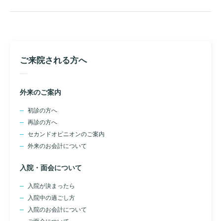
入院のお会計について
連携登録医療機関一覧
研究・業績
臨床研究センターのご紹介
ご面会について
訪問看護指示書について
クラウドファンディング
特長
ご来院にあたって
ご来院される方へ
医療関係者向け講習・研修
東部病院の特長
交通アクセス
人材開発センター
一歩先の医療の提供
外来のご案内
診療予約
院内のルールについて
初診の方へ
フロアマップ
当院退職後のカルテ閲覧手続きについて
予約変更・確認
再診の方へ
広報誌「とーぶたいむ」
院内施設のご案内
セカンドオピニオンのご案内
当院退職後のカルテ閲覧手続き
外来のお会計について
公式SNSアカウント一覧
ご相談・お問い合わせ
入院・面会について
LINEサービスについて
入院が決まったら
取材の申し込み
プライバシーポリシー
無料低額診療のご案内
入院中の過ごし方
入院のお会計について
東部病院の就労支援サービス