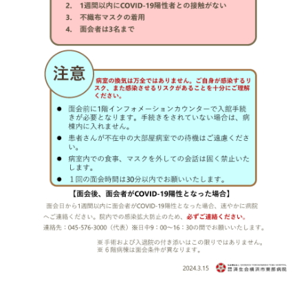
基本情報
ご来院される方へトップ
診療科・センター・部門
院長あいさつ
外来について
幹部紹介
医療機関・医療者の方へ
初診の方へ
理念・方針・
患者さんの権利
医療機関・医療者の方へトップ
再診の方へ
お知らせ
施設概要と沿革
セカンドオピニオンのご案内
医療連携センターについて
倫理に関する事
イベント
外来のお会計について
患者さんのご紹介方法
情報公開
医療連携センター長ごあいさつ
採用情報
厚生労働大臣が定める掲示事項
入院・面会について
医療連携センターのご案内
施設認定
入院が決まったら
医療機関様からのよくあるご質問
数字で見る
東部病院のいま
病院ボランティア募集
入院中の過ごし方
連携登録医制度
臨床研究に関する情報公開について（オプトアウト）
ご寄付のお願い