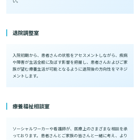
い。
入院のお会計について
連携登録医療機関一覧
研究・業績
臨床研究センターのご紹介
ご面会について
訪問看護指示書について
クラウドファンディング
特長
退院調整室
ご来院にあたって
医療関係者向け講習・研修
東部病院の特長
交通アクセス
入院初期から、患者さんの状態をアセスメントしながら、疾病
人材開発センター
一歩先の医療の提供
診療予約
院内のルールについて
や障害が生活全般に及ぼす影響を把握し、患者さんおよびご家
族が望む療養生活が可能となるように退院後の方向性をマネジ
フロアマップ
当院退職後のカルテ閲覧手続きについて
メントします。
予約変更・確認
広報誌「とーぶたいむ」
院内施設のご案内
当院退職後のカルテ閲覧手続き
公式SNSアカウント一覧
ご相談・お問い合わせ
療養福祉相談室
LINEサービスについて
取材の申し込み
プライバシーポリシー
無料低額診療のご案内
ソーシャルワーカーや看護師が、医療上のさまざまな相談を承
東部病院の就労支援サービス
っております。患者さんとご家族の皆さんと一緒に考え、より