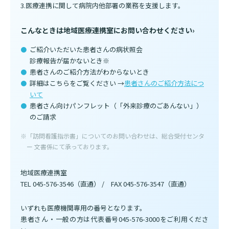
医療連携に関して病院内他部署の業務を支援します。
基本情報
ご来院される方へトップ
こんなときは地域医療連携室にお問い合わせください›
診療科・センター・部門
院長あいさつ
ご紹介いただいた患者さんの病状照会
外来について
診療報告が届かないとき※
幹部紹介
医療機関・医療者の方へ
患者さんのご紹介方法がわからないとき
初診の方へ
詳細はこちらをご覧ください →
患者さんのご紹介方法につ
理念・方針・
患者さんの権利
医療機関・医療者の方へトップ
いて
再診の方へ
お知らせ
施設概要と沿革
患者さん向けパンフレット（「外来診療のごあんない」）
のご請求
セカンドオピニオンのご案内
医療連携センターについて
倫理に関する事
イベント
※「訪問看護指示書」についてのお問い合わせは、総合受付センタ
外来のお会計について
患者さんのご紹介方法
情報公開
ー 文書係にて承っております。
医療連携センター長ごあいさつ
採用情報
厚生労働大臣が定める掲示事項
入院・面会について
地域医療連携室
TEL 045-576-3546（直通） / FAX 045-576-3547（直通）
医療連携センターのご案内
施設認定
入院が決まったら
医療機関様からのよくあるご質問
数字で見る
東部病院のいま
病院ボランティア募集
いずれも医療機関専用の番号となります。
入院中の過ごし方
患者さん・一般の方は代表番号045-576-3000をご利用くださ
連携登録医制度
臨床研究に関する情報公開について（オプトアウト）
ご寄付のお願い