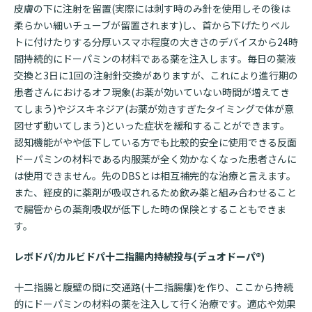
皮膚の下に注射を留置(実際には刺す時のみ針を使用しその後は
柔らかい細いチューブが留置されます)し、首から下げたりベル
トに付けたりする分厚いスマホ程度の大きさのデバイスから24時
間持続的にドーパミンの材料である薬を注入します。毎日の薬液
交換と3日に1回の注射針交換がありますが、これにより進行期の
患者さんにおけるオフ現象(お薬が効いていない時間が増えてき
てしまう)やジスキネジア(お薬が効きすぎたタイミングで体が意
図せず動いてしまう)といった症状を緩和することができます。
認知機能がやや低下している方でも比較的安全に使用できる反面
ドーパミンの材料である内服薬が全く効かなくなった患者さんに
は使用できません。先のDBSとは相互補完的な治療と言えます。
また、経皮的に薬剤が吸収されるため飲み薬と組み合わせること
で腸管からの薬剤吸収が低下した時の保険とすることもできま
す。
レボドパ/カルビドパ十二指腸内持続投与(デュオドーパ®)
十二指腸と腹壁の間に交通路(十二指腸瘻)を作り、ここから持続
的にドーパミンの材料の薬を注入して行く治療です。適応や効果