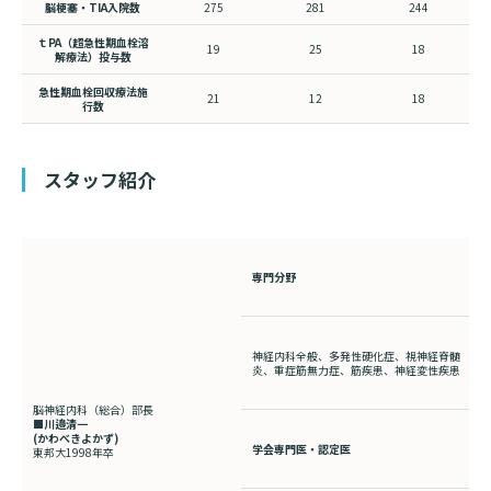
脳梗塞・TIA入院数
275
281
244
ｔPA（超急性期血栓溶
19
25
18
解療法）投与数
急性期血栓回収療法施
21
12
18
行数
スタッフ紹介
専門分野
神経内科全般、多発性硬化症、視神経脊髄
炎、重症筋無力症、筋疾患、神経変性疾患
脳神経内科（総合）部長
■川邉清一
(かわべきよかず
)
学会専門医・認定医
東邦大
1998
年卒