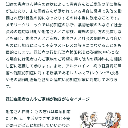
知症の患者さん特有の症状によって患者さんとご家族の間に亀裂
が生じたり、また患者さんが働かれている場合に職場で失敗を指
摘され続け批難の的になったりするのは本当に残念なことです。
メモリークリニックでは認知症の診断、薬物治療のみならず社会
資源の適切な利用や患者さんとご家族、職場の接し方の見直しな
ども通じ、患者さんとご家族、患者さんと社会の関係をより良い
ものにし相互にとって不安やストレスの解消につながることをも
目的とします。認知症の行動心理症状(BPSD)が治療の中心とな
る場合には患者さんご家族のご希望を得て院内の精神科にも相談
し密に連携して参ります。また、アルツハイマー病の軽度認知障
害～軽度認知症に対する新薬であるレカネマブ(レケンビ®)投与
やその副作用管理も含めた幅広い認知症診療に対応しておりま
す。
認知症患者さんやご家族が抱きがちなイメージ
患者さん自身： もの忘れは年齢相応
だと思う。 生活ができず漠然と不安
があるがどこに相談していいかわか