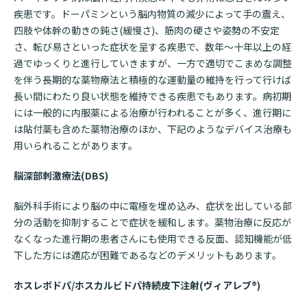
疾患です。ドーパミンという脳内物質の減少によって手の震え、
四肢や体幹の動きの鈍さ(緩慢さ)、筋肉の硬さや姿勢の不安定
さ、転び易さといった症状を呈する疾患で、数年～十年以上の経
過でゆっくりと進行していきますが、一方で適切でこまめな調整
を伴う長期的な薬物療法と積極的な運動量の維持を行って行けば
長い間にわたり良い状態を維持できる疾患でもあります。病初期
には一般的に内服薬による治療が行われることが多く、進行期に
は貼付薬も含めた薬物治療のほか、下記のようなデバイス治療も
用いられることがあります。
脳深部刺激療法(DBS)
脳外科手術により脳の中に電極を埋め込み、症状を出している部
分の活動を抑制することで症状を緩和します。薬物治療に反応が
なくなった進行期の患者さんにも使用できる反面、認知機能が低
下した方には適応が困難であるなどのデメリットもあります。
ホスレボドパ/ホスカルビドパ持続皮下注射(ヴィアレブ®)