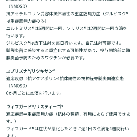
（
NMOSD
）
抗アセチルコリン受容体抗体陽性の重症筋無力症（ジルビスク®
は重症筋無力症のみ）
ユルトミリス®は
6
週間に一回、ソリリス®は
2
週間に一回点滴を
行います。
ジルビスク®は皮下注射を毎日行います。自己注射可能です。
髄膜炎菌に感染すると重症化する可能性があり、投与開始前に髄
膜炎菌予防のためのワクチンが必要です。
ユプリズナ®
/
リツキサン®
適応疾患⇒抗アクアポリン
4
抗体陽性の視神経脊髄炎関連疾患
（
NMOSD
）
6か月ごとに点滴を行います。
ウィフガード®
/
リスティーゴ®
適応疾患⇒重症筋無力症（抗体の種類，有無によらず使用できま
す。）
ウィフガード®は症状が悪化したときに週
1
回の点滴を
4
週間行い
ます。