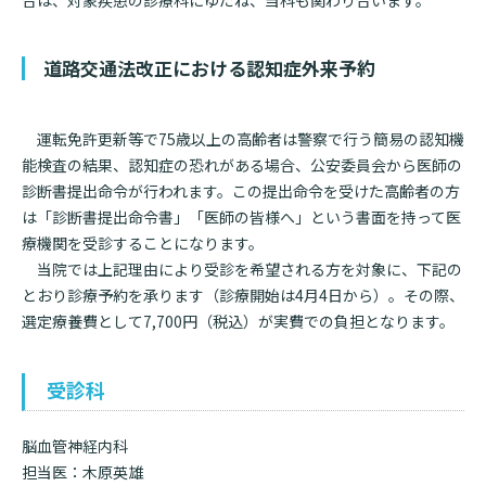
合は、対象疾患の診療科にゆだね、当科も関わり合います。
道路交通法改正における認知症外来予約
運転免許更新等で75歳以上の高齢者は警察で行う簡易の認知機
能検査の結果、認知症の恐れがある場合、公安委員会から医師の
診断書提出命令が行われます。この提出命令を受けた高齢者の方
は「診断書提出命令書」「医師の皆様へ」という書面を持って医
療機関を受診することになります。
当院では上記理由により受診を希望される方を対象に、下記の
とおり診療予約を承ります（診療開始は4月4日から）。
その際、
選定療養費として7,700円（税込）が実費での負担となります。
受診科
脳血管神経内科
担当医：木原英雄