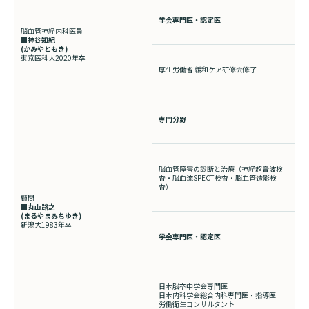
学会専門医・認定医
脳血管神経内科医員
■神谷知紀
(かみやともき
)
東京医科大2020年卒
厚生労働省 緩和ケア研修会修了
専門分野
脳血管障害の診断と治療（神経超音波検
査・脳血流
SPECT
検査・脳血管造影検
査）
顧問
■丸山路之
(
まるやまみちゆき
)
新潟大
1983
年卒
学会専門医・認定医
日本脳卒中学会専門医
日本内科学会総合内科専門医・指導医
労働衛生コンサルタント