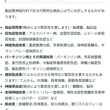
入院のお会計について
連携登録医療機関一覧
研究・業績
臨床研究センターのご紹介
脳血管神経内科で診る代表的な病気には下にお示しするものがあ
ご面会について
ります。
訪問看護指示書について
クラウドファンディング
特長
ご来院にあたって
脳血管障害
(場合により緊急性を要します)：脳梗塞、脳出血
医療関係者向け講習・研修
認知症性疾患
：アルツハイマー病、血管性認知症、レビー小体型
東部病院の特長
交通アクセス
認知症、前頭側頭葉変性症など
人材開発センター
一歩先の医療の提供
神経免疫疾患
：重症筋無力症、多発性硬化症、視神経脊髄炎、ギ
診療予約
院内のルールについて
ラン・バレー症候群など
パーキンソン病とその関連疾患
：パーキンソン病、多系統萎縮
フロアマップ
当院退職後のカルテ閲覧手続きについて
予約変更・確認
症、進行性核上性麻痺、大脳皮質基底核変性症、脊髄小脳変性
広報誌「とーぶたいむ」
院内施設のご案内
症、脳血管性パーキンソン症候群など
当院退職後のカルテ閲覧手続き
機能性疾患
公式SNSアカウント一覧
(てんかんの大きな発作など緊急性を要するものもあ
ご相談・お問い合わせ
ります
)
：てんかん、片頭痛、群発頭痛、筋緊張型頭痛など
神経感染症
(場合により緊急性を要します
)
：髄膜炎、脳炎
LINEサービスについて
末梢神経疾患：
ギラン・バレー症候群、慢性炎症性脱髄性多発神
取材の申し込み
プライバシーポリシー
無料低額診療のご案内
経根ニューロパチー（
CIDP
）など
筋疾患：
皮膚筋炎
/
多発筋炎、封入体筋炎、筋ジストロフィーな
東部病院の就労支援サービス
ど