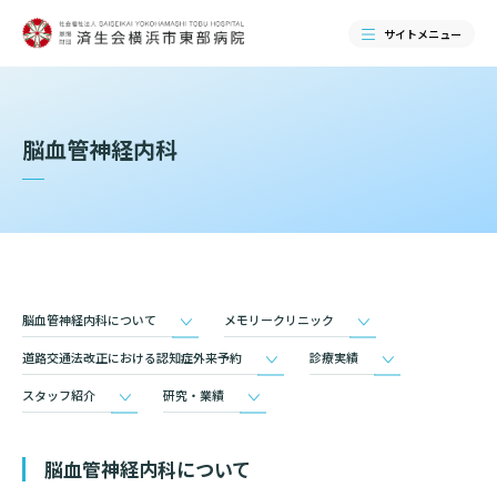
サイトメニュー
検索する
脳血管神経内科
脳血管神経内科について
メモリークリニック
道路交通法改正における認知症外来予約
診療実績
スタッフ紹介
研究・業績
当院のご紹介
脳血管神経内科について
当院のご紹介トップ
ご来院される方へ