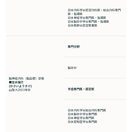
日本内科学会認定内科医・総合内科専門
医・指導医
日本神経学会専門医・指導医
日本脳卒中学会専門医・指導医
日本医師会認定産業医
専門分野
脳卒中
脳神経内科（脳血管）部長
■笠井陽介
(
かさいようすけ
)
学会専門医・認定医
山梨大
2003
年卒
日本内科学会総合内科専門医
日本脳卒中学会専門医
日本神経学会専門医
日本認知症学会専門医