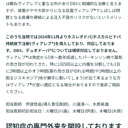
は概ねヴィアレブと重なる所がありDBSと相補的な治療と言えま
すが、装置がやや大掛かりになる反面ヴィアレブ®でしばしば問
題となる皮膚の硬結による注入不良のリスクがないというメリッ
トもあります。
このうち当院では2024年12月よりホスレボドパ/ホスカルビドパ
持続皮下注射(ヴィアレブ®)を導入しており、対応しておりま
す。DBS、デュオドーパ®については現状対応しておりません。
ヴィアレブ®は発症から5年～数年経過したパーキンソン病で薬剤
の効き目が切れてきた、特に1日5回以上に内服を分割しても1日
に2時間以上のオフ時間(薬の効き目が切れる時間)や1時間以上の
困るジスキネジア(体が勝手に動いてしまう)が出て来るような方
はヴィアレブ®が良い適応となる場合がありますので是非ご相談
ください。
担当医師 伊達悠岳(導入責任医師)、川邉清一、木原英雄
担当医師初診担当日：火曜日(川邉)、水曜日(伊達)、木曜日(木原)
認知症の専門外来を開設しております