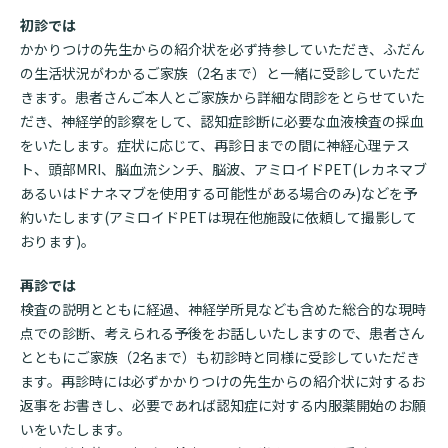
初診では
かかりつけの先生からの紹介状を必ず持参していただき、ふだん
の生活状況がわかるご家族（2名まで）と一緒に受診していただ
きます。患者さんご本人とご家族から詳細な問診をとらせていた
だき、神経学的診察をして、認知症診断に必要な血液検査の採血
をいたします。症状に応じて、再診日までの間に神経心理テス
ト、頭部MRI、脳血流シンチ、脳波、アミロイドPET(レカネマブ
あるいはドナネマブを使用する可能性がある場合のみ)などを予
約いたします(アミロイドPETは現在他施設に依頼して撮影して
おります)。
再診では
検査の説明とともに経過、神経学所見なども含めた総合的な現時
点での診断、考えられる予後をお話しいたしますので、患者さん
とともにご家族（2名まで）も初診時と同様に受診していただき
ます。再診時には必ずかかりつけの先生からの紹介状に対するお
返事をお書きし、必要であれば認知症に対する内服薬開始のお願
いをいたします。