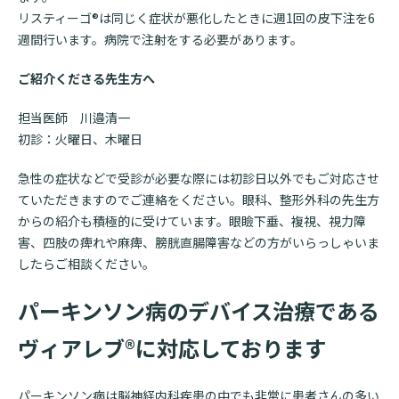
リスティーゴ®は同じく症状が悪化したときに週
1
回の皮下注を
6
週間行います。病院で注射をする必要があります。
ご紹介くださる先生方へ
担当医師 川邉清一
初診：火曜日、木曜日
急性の症状などで受診が必要な際には初診日以外でもご対応させ
ていただきますのでご連絡をください。眼科、整形外科の先生方
からの紹介も積極的に受けています。眼瞼下垂、複視、視力障
害、四肢の痺れや麻痺、膀胱直腸障害などの方がいらっしゃいま
したらご相談ください。
パーキンソン病のデバイス治療である
ヴィアレブ®に対応しております
パーキンソン病は脳神経内科疾患の中でも非常に患者さんの多い