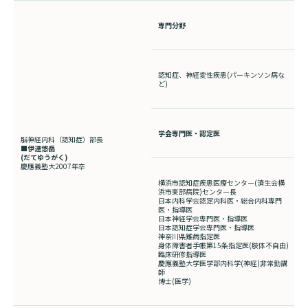
専門分野
認知症、神経変性疾患
(
パーキンソン病な
ど
)
学会専門医・認定医
脳神経内科（認知症）部長
■伊達悠岳
(だてゆうがく
)
慶應義塾大
2007
年卒
横浜市認知症疾患医療センター(済生会横
浜市東部病院)センター長
日本内科学会認定内科医・総合内科専門
医・指導医
日本神経学会専門医・指導医
日本認知症学会専門医・指導医
神奈川県難病指定医
身体障害者手帳第15条指定医(肢体不自由)
臨床研修指導医
慶應義塾大学医学部内科学(神経)非常勤講
師
博士(医学)