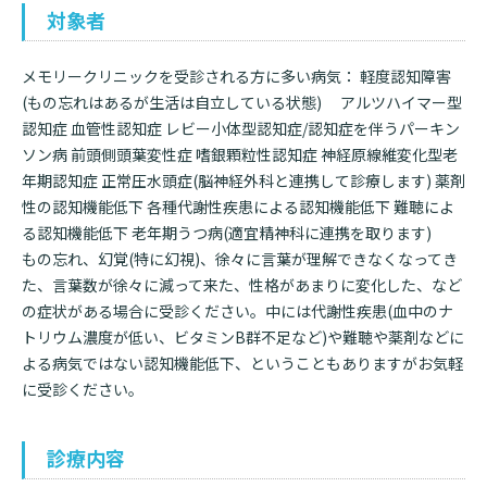
対象者
メモリークリニックを受診される方に多い病気： 軽度認知障害
(もの忘れはあるが生活は自立している状態) アルツハイマー型
認知症 血管性認知症 レビー小体型認知症/認知症を伴うパーキン
ソン病 前頭側頭葉変性症 嗜銀顆粒性認知症 神経原線維変化型老
年期認知症 正常圧水頭症(脳神経外科と連携して診療します) 薬剤
性の認知機能低下 各種代謝性疾患による認知機能低下 難聴によ
る認知機能低下 老年期うつ病(適宜精神科に連携を取ります)
もの忘れ、幻覚(特に幻視)、徐々に言葉が理解できなくなってき
た、言葉数が徐々に減って来た、性格があまりに変化した、など
の症状がある場合に受診ください。中には代謝性疾患(血中のナ
トリウム濃度が低い、ビタミンB群不足など)や難聴や薬剤などに
よる病気ではない認知機能低下、ということもありますがお気軽
に受診ください。
診療内容