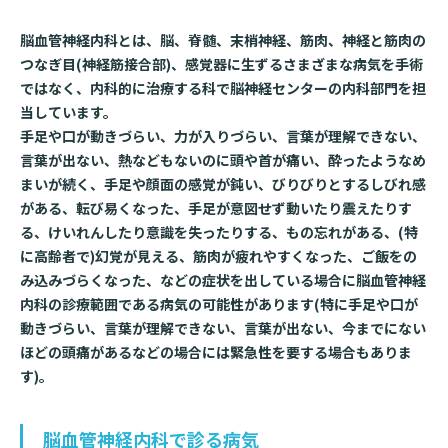
脳血管神経内科とは、脳、脊髄、末梢神経、筋肉、神経と筋肉の
基本情報
ご来院される方へトップ
診療科・センター・部門
つなぎ目(神経筋接合部)、感覚器に生ずるさまざまな病気を手術
院長あいさつ
ではなく、内科的に治療する科で脳神経センターの内科部門を担
外来について
当しています。
幹部紹介
医療機関・医療者の方へ
手足や口が動きづらい、力が入りづらい、言葉が理解できない、
初診の方へ
言葉が出ない、熱などもないのに頭や首が痛い、酔ったようなめ
理念・方針・
患者さんの権利
医療機関・医療者の方へトップ
まいが続く、手足や顔面の感覚が鈍い、びりびりとするしびれ感
再診の方へ
お知らせ
施設概要と沿革
がある、転び易くなった、手足が意図せず動いたり震えたりす
セカンドオピニオンのご案内
る、けいれんしたり意識を失ったりする、もの忘れがある、(特
医療連携センターについて
倫理に関する事
に高齢者で)幻覚が見える、筋肉が疲れやすくなった、ご飯をの
イベント
外来のお会計について
み込みづらくなった、などの症状を出している場合に脳血管神経
患者さんのご紹介方法
情報公開
内科の診療範囲である病気の可能性があります(特に手足や口が
医療連携センター長ごあいさつ
採用情報
厚生労働大臣が定める掲示事項
動きづらい、言葉が理解できない、言葉が出ない、今までにない
入院・面会について
ほどの頭痛があるなどの場合には緊急性を要する場合もありま
医療連携センターのご案内
施設認定
入院が決まったら
す)。
医療機関様からのよくあるご質問
数字で見る
東部病院のいま
病院ボランティア募集
入院中の過ごし方
脳血管神経内科で診る病気
連携登録医制度
臨床研究に関する情報公開について（オプトアウト）
ご寄付のお願い