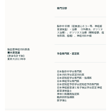
専門分野
脳卒中 診断（経食道心エコー等、神経超
音波検査）・治療 （tPA療法、ボツリヌ
ス治療）、ボツリヌス治療（眼瞼痙攣、痙
性斜頸、痙縮）、神経内科全般
脳血管神経内科医長
■木原英雄
学会専門医・認定医
(きはらひでお
)
東邦大
2013
年卒
日本脳卒中学会専門医
日本内科学会認定内科医
日本認知症学会専門医・指導医
日本神経学会専門医
日本認知症予防学会認知症予防専門医
日本神経超音波と栓子検出学会認定 神経
超音波検査士
神奈川県難病指定医
臨床研修指導医
医学博士