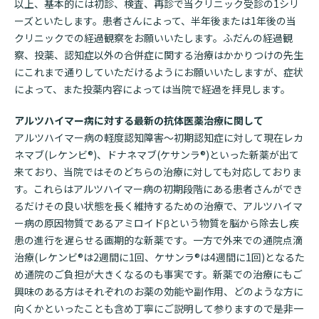
以上、基本的には初診、検査、再診で当クリニック受診の1シリ
ーズといたします。患者さんによって、半年後または1年後の当
クリニックでの経過観察をお願いいたします。ふだんの経過観
察、投薬、認知症以外の合併症に関する治療はかかりつけの先生
にこれまで通りしていただけるようにお願いいたしますが、症状
によって、また投薬内容によっては当院で経過を拝見します。
アルツハイマー病に対する最新の抗体医薬治療に関して
アルツハイマー病の軽度認知障害～初期認知症に対して現在レカ
ネマブ(レケンビ®)、ドナネマブ(ケサンラ®)といった新薬が出て
来ており、当院ではそのどちらの治療に対しても対応しておりま
す。これらはアルツハイマー病の初期段階にある患者さんができ
るだけその良い状態を長く維持するための治療で、アルツハイマ
ー病の原因物質であるアミロイドβという物質を脳から除去し疾
患の進行を遅らせる画期的な新薬です。一方で外来での通院点滴
治療(レケンビ®は2週間に1回、ケサンラ®は4週間に1回)となるた
め通院のご負担が大きくなるのも事実です。新薬での治療にもご
興味のある方はそれぞれのお薬の効能や副作用、どのような方に
向くかといったことも含め丁寧にご説明して参りますので是非一