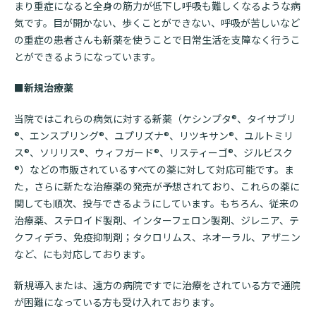
まり重症になると全身の筋力が低下し呼吸も難しくなるような病
気です。目が開かない、歩くことができない、呼吸が苦しいなど
の重症の患者さんも新薬を使うことで日常生活を支障なく行うこ
とができるようになっています。
■新規治療薬
当院ではこれらの病気に対する新薬（ケシンプタ®、タイサブリ
®、エンスプリング®、ユプリズナ®、リツキサン®、ユルトミリ
ス®、ソリリス®、ウィフガード®、リスティーゴ®、ジルビスク
®）などの市販されているすべての薬に対して対応可能です。ま
た，さらに新たな治療薬の発売が予想されており、これらの薬に
関しても順次、投与できるようにしています。もちろん、従来の
治療薬、ステロイド製剤、インターフェロン製剤、ジレニア、テ
クフィデラ、免疫抑制剤；タクロリムス、ネオーラル、アザニン
など、にも対応しております。
新規導入または、遠方の病院ですでに治療をされている方で通院
が困難になっている方も受け入れております。