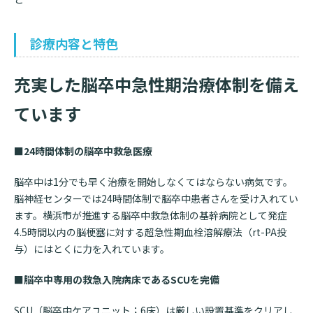
診断書等文書のお申込みについて
診療内容と特色
診療記録（カルテ）の開示について
よくあるご質問
充実した脳卒中急性期治療体制を備え
ています
■24時間体制の脳卒中救急医療
脳卒中は
1
分でも早く治療を開始しなくてはならない病気です。
脳神経センターでは
24
時間体制で脳卒中患者さんを受け入れてい
ます。横浜市が推進する脳卒中救急体制の基幹病院として発症
4.5
時間以内の脳梗塞に対する超急性期血栓溶解療法（
rt-PA
投
与）にはとくに力を入れています。
■脳卒中専用の救急入院病床である
SCU
を完備
SCU（脳卒中ケアユニット；
6
床）は厳しい設置基準をクリアし