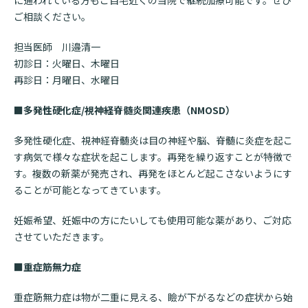
に通われている方もご自宅近くの当院で継続加療可能です。ぜひ
ご相談ください。
担当医師 川邉清一
初診日：火曜日、木曜日
再診日：月曜日、水曜日
■多発性硬化症
/
視神経脊髄炎関連疾患（
NMOSD
）
多発性硬化症、視神経脊髄炎は目の神経や脳、脊髄に炎症を起こ
す病気で様々な症状を起こします。再発を繰り返すことが特徴で
す。複数の新薬が発売され、再発をほとんど起こさないようにす
ることが可能となってきています。
妊娠希望、妊娠中の方にたいしても使用可能な薬があり、ご対応
させていただきます。
■重症筋無力症
重症筋無力症は物が二重に見える、瞼が下がるなどの症状から始