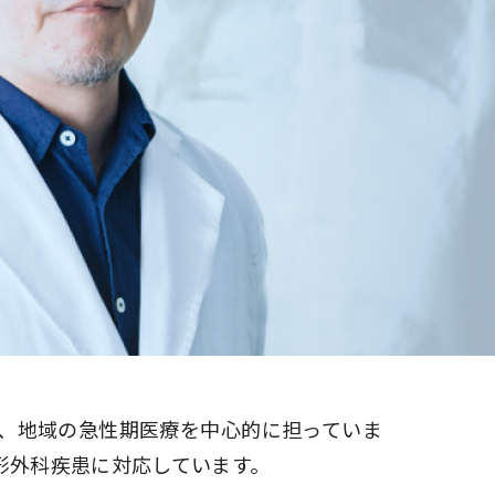
院の就労支援サ
よくあるご質問
文書のお申込
病院ボランティア募集
て
ご寄付のお願い
（カルテ）の
いて
臨床研究センターのご紹介
るご質問
クラウドファンディング
診療予約
予約変更・確認
ご相談・お問い合わせ
、地域の急性期医療を中心的に担っていま
形外科疾患に対応しています。