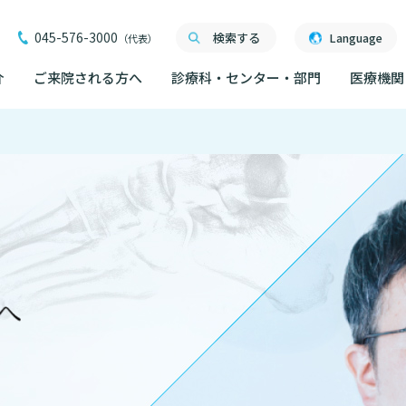
045-576-3000
検索する
Language
（代表）
介
ご来院される方へ
診療科・センター・部門
医療機関
ご来院される方へ
面会について
医療関係者向け講習・
ご来院にあたって
外来について
交通ア
度
まったら
研究・業績
人材開発センター
交通アクセス
院内の
初診の方へ
る情報公開について
機関一覧
過ごし方
スキルトレーニングセンター
院内のルールについて
フロア
）
臣が定める掲示事項
再診の方へ
院内施
書について
会計について
スキルトレーニングセンター 利用
フロアマップ
セカンドオピニオンの
ご案内
ついて
院内施設のご案内
LINE
外来のお会計について
無料低
東部病院のいま