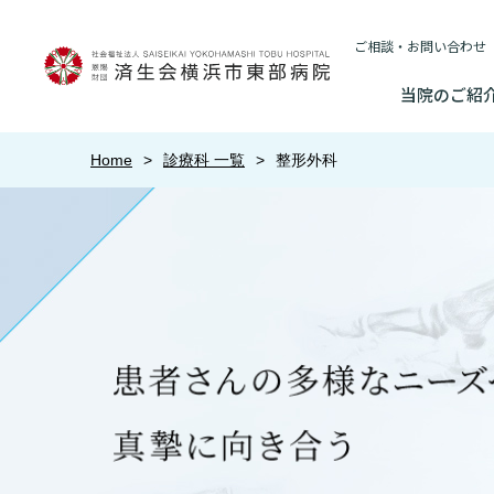
ご相談・お問い合わせ
当院のご紹
当院のご紹介
Home
診療科 一覧
整形外科
基本情報
外来について
医療連携センターについて
入院・
基本情報
数字で見る
院長あいさつ
初診の方へ
患者さんのご紹介方法
連携登録医制
情報公開
入院が決
東部病院のいま
院長あいさつ
臨床研究に関す
再診の方へ
医療連携センター長ごあいさつ
連携登録医療
入院中の
（オプトアウト
幹部紹介
厚生労働大
幹部紹介
セカンドオピニオンのご案内
医療連携センターのご案内
訪問看護指示
入院のお
研究・業績
理念・方針・
患者さんの権利
理念・方針・患者さんの権利
施設認定
外来のお会計について
医療機関様からのよくあるご質問
ご面会に
施設概要と沿革
特長
倫理に関する事
施設概要と沿革
数字で見る
東部病院の特長