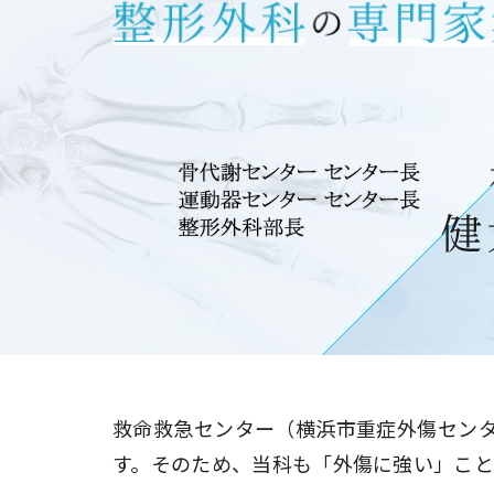
情報公開
一歩先の医療の
厚生労働大臣が定める掲示事項
倫理に関する事
臨床研究に
プトアウト
施設認定
広報誌「とーぶ
公式SNSアカウ
救命救急センター（横浜市重症外傷セン
す。そのため、当科も「外傷に強い」こ