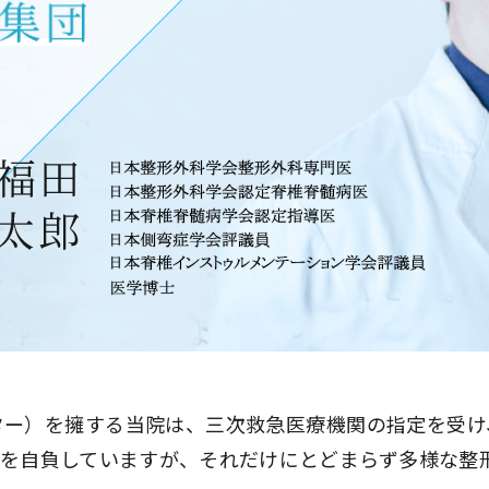
入院・面会について
東部病
ービス
提供
入院が決まったら
関する情報公開について（オ
診断書等
）
みについ
入院中の過ごし方
たいむ」
診療記録
入院のお会計について
ント一覧
開示につ
ご面会について
よくあ
ご来院にあたって
ター）を擁する当院は、三次救急医療機関の指定を受け
とを自負していますが、それだけにとどまらず多様な整