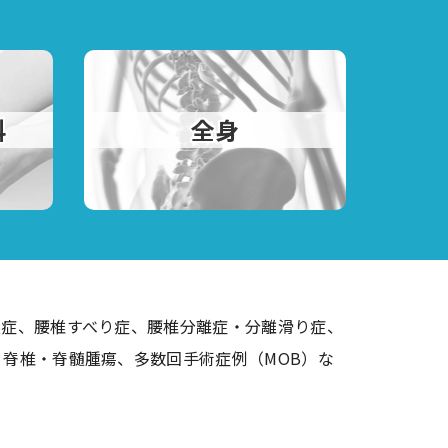
科
全身
根症、腰椎すべり症、腰椎分離症・分離滑り症、
脊椎・脊髄腫瘍、多数回手術症例（MOB）な