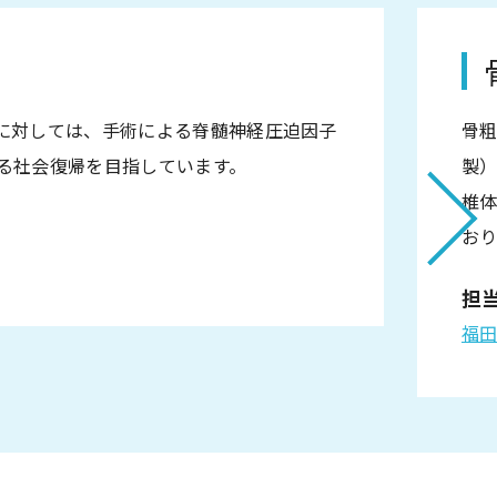
に対しては、手術による脊髄神経圧迫因子
骨
る社会復帰を目指しています。
製
椎体
おり
担
福