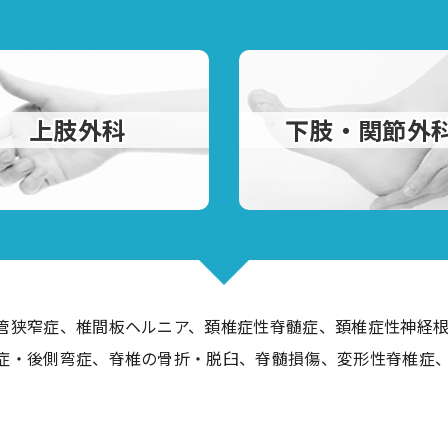
上肢外科
下肢・関節外
管狭窄症、椎間板ヘルニア、頚椎症性脊髄症、頚椎症性神経
症・後側弯症、脊椎の骨折・脱臼、脊髄損傷、変形性脊椎症、