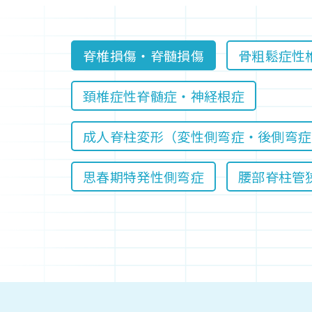
脊椎損傷・脊髄損傷
骨粗鬆症性
頚椎症性脊髄症・神経根症
成人脊柱変形（変性側弯症・後側弯症
思春期特発性側弯症
腰部脊柱管