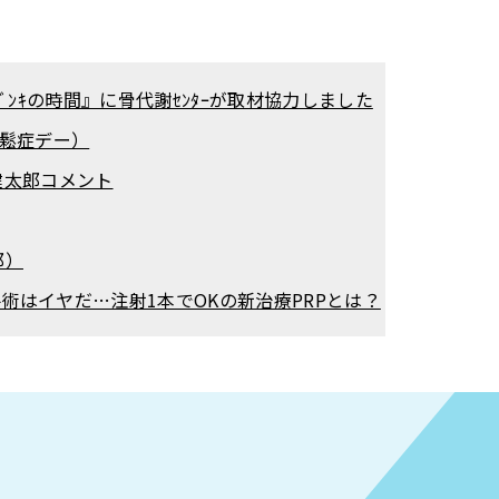
ｾﾙ！ｹﾞﾝｷの時間』に骨代謝ｾﾝﾀｰが取材協力しました
粗鬆症デー）
田健太郎コメント
郎）
痛いが手術はイヤだ…注射1本でOKの新治療PRPとは？