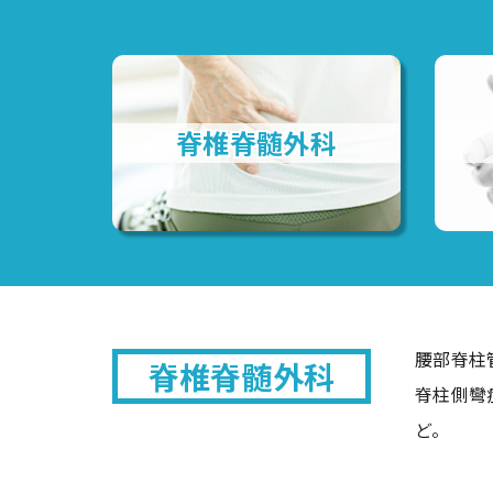
脊椎脊髄外科
腰部脊柱
脊椎脊髄外科
脊柱側彎
ど。