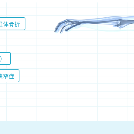
検索す
椎体骨折
）
狭窄症