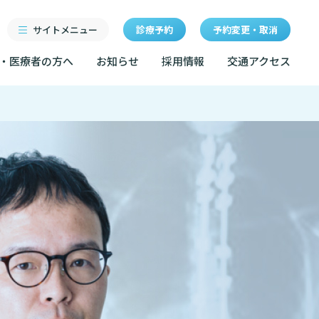
サイトメニュー
診療予約
予約変更・取消
・医療者の方へ
お知らせ
採用情報
交通アクセス
診療科・センター・部門
研修
特長
当院退職後のカルテ閲覧手
続きについて
医療機関・医療者の方へ
クセス
東部病院の特長
LINEサービスについて
ルールについて
当院退職後のカルテ閲覧手続き
一歩先の医療の提供
無料低額診療のご案内
お知らせ
マップ
設のご案内
方法
東部病院の就労支援サービス
広報誌「とーぶたいむ」
イベント
診断書等文書のお申込みについて
サービスについて
公式SNSアカウント一覧
額診療のご案内
診療記録（カルテ）の開示について
採用情報