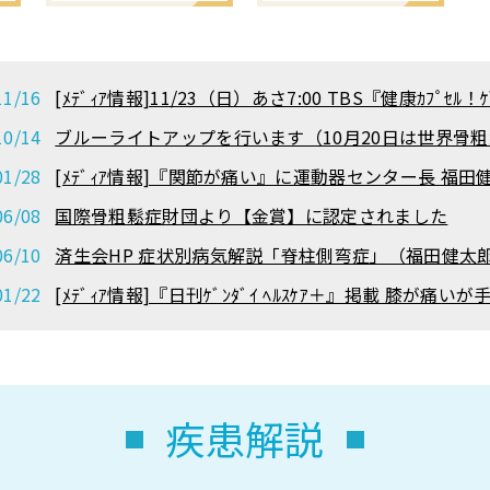
11/16
[ﾒﾃﾞｨｱ情報]11/23（日）あさ7:00 TBS『健康ｶﾌﾟ
10/14
ブルーライトアップを行います（10月20日は世界骨
01/28
[ﾒﾃﾞｨｱ情報]『関節が痛い』に運動器センター長 福
06/08
国際骨粗鬆症財団より【金賞】に認定されました
06/10
済生会HP 症状別病気解説「脊柱側弯症」（福田健太
01/22
[ﾒﾃﾞｨｱ情報]『日刊ｹﾞﾝﾀﾞｲ ﾍﾙｽｹｱ＋』掲載 膝が
疾患解説