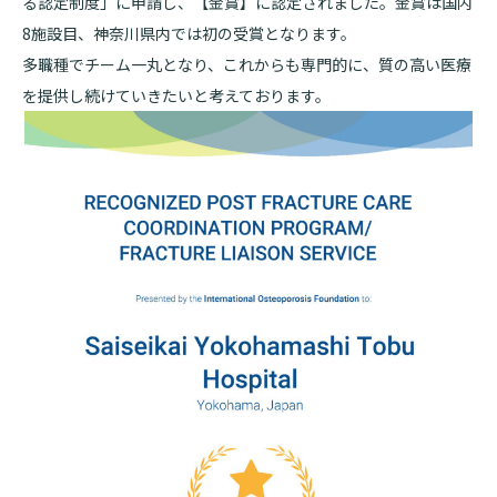
る認定制度」に申請し、【金賞】に認定されました。金賞は国内
8
施設目、神奈川県内では初の受賞となります。
基本情報
ご来院される方へトップ
多職種でチーム一丸となり、これからも専門的に、質の高い医療
診療科・センター・部門
院長あいさつ
を提供し続けていきたいと考えております。
外来について
幹部紹介
医療機関・医療者の方へ
初診の方へ
理念・方針・
患者さんの権利
医療機関・医療者の方へトップ
再診の方へ
お知らせ
施設概要と沿革
セカンドオピニオンのご案内
医療連携センターについて
倫理に関する事
イベント
外来のお会計について
患者さんのご紹介方法
情報公開
医療連携センター長ごあいさつ
採用情報
厚生労働大臣が定める掲示事項
入院・面会について
医療連携センターのご案内
施設認定
入院が決まったら
医療機関様からのよくあるご質問
数字で見る
東部病院のいま
病院ボランティア募集
入院中の過ごし方
連携登録医制度
臨床研究に関する情報公開について（オプトアウト）
ご寄付のお願い