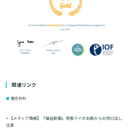
入院のお会計について
連携登録医療機関一覧
研究・業績
臨床研究センターのご紹介
ご面会について
訪問看護指示書について
クラウドファンディング
特長
ご来院にあたって
医療関係者向け講習・研修
東部病院の特長
交通アクセス
人材開発センター
一歩先の医療の提供
診療予約
院内のルールについて
フロアマップ
当院退職後のカルテ閲覧手続きについて
予約変更・確認
広報誌「とーぶたいむ」
院内施設のご案内
当院退職後のカルテ閲覧手続き
関連リンク
公式SNSアカウント一覧
ご相談・お問い合わせ
整形外科
LINEサービスについて
取材の申し込み
プライバシーポリシー
無料低額診療のご案内
投
<
【メディア情報】『福祉新聞』見張りイボ――お尻からの飛び出し
稿
注意
東部病院の就労支援サービス