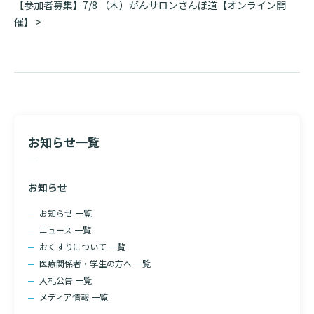
ナ
【参加者募集】7/8 （木）がんサロンさんぽ道【オンライン開
診断書等文書のお申込みについて
ビ
催】
>
ゲ
診療記録（カルテ）の開示について
ー
シ
よくあるご質問
ョ
ン
お知らせ一覧
お知らせ
お知らせ 一覧
ニュース 一覧
おくすりについて 一覧
検索する
医療関係者・学生の方へ 一覧
入札公告 一覧
メディア情報 一覧