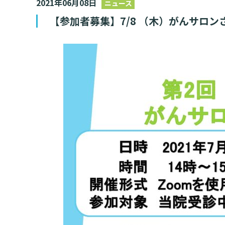
2021年06月08日
ニュース
情報公開
一歩先の医療の
【参加者募集】7/8 （木）がんサロ
厚生労働大臣が定める掲示事項
倫理に関する事
臨床研究に
プトアウト
施設認定
広報誌「とーぶ
公式SNSアカウ