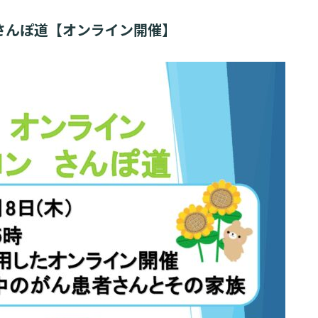
入院・面会について
東部病
ービス
提供
ンさんぽ道【オンライン開催】
入院が決まったら
関する情報公開について（オ
診断書等
）
みについ
入院中の過ごし方
たいむ」
診療記録
入院のお会計について
ント一覧
開示につ
ご面会について
よくあ
ご来院にあたって