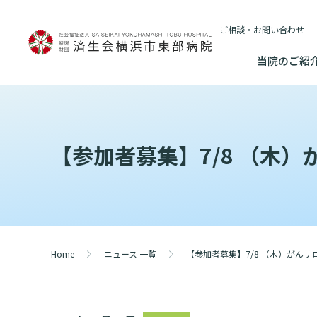
ご相談・お問い合わせ
当院のご紹
当院のご紹介
基本情報
外来について
医療連携センターについて
入院・
【参加者募集】7/8 （木
基本情報
数字で見る
院長あいさつ
初診の方へ
患者さんのご紹介方法
連携登録医制
入院が決ま
情報公開
東部病院のいま
院長あいさつ
臨床研究に関す
再診の方へ
医療連携センター長ごあいさつ
連携登録医療
入院中の過
（オプトアウト
幹部紹介
厚生労働大
幹部紹介
セカンドオピニオンのご案内
医療連携センターのご案内
訪問看護指示
入院のお会
研究・業績
理念・方針・
患者さんの権利
Home
ニュース 一覧
【参加者募集】7/8 （木）がん
理念・方針・患者さんの権利
施設認定
外来のお会計について
医療機関様からのよくあるご質問
ご面会につ
施設概要と沿革
特長
倫理に関する事
施設概要と沿革
数字で見る
東部病院の特長