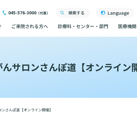
045-576-3000
Language
検索する
（代表）
介
ご来院される方へ
診療科・センター・部門
医療機関
ご来院される方へ
面会について
ご来院にあたって
医療関係者向け講習・
）がんサロンさんぽ道【オンライン
外来について
交通ア
度
ったら
交通アクセス
研究・業績
人材開発センター
院内の
初診の方へ
る情報公開について
機関一覧
ごし方
院内のルールについて
フロア
）
臣が定める掲示事項
再診の方へ
院内施
書について
計について
フロアマップ
セカンドオピニオンの
ご案内
サロンさんぽ道【オンライン開催】
いて
院内施設のご案内
LINE
外来のお会計について
無料低
東部病院のいま