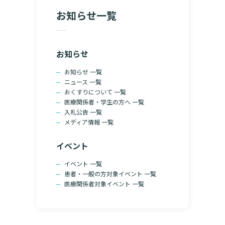
院の就労支援サ
お知らせ一覧
よくあるご質問
文書のお申込
病院ボランティア募集
て
ご寄付のお願い
お知らせ
（カルテ）の
いて
臨床研究センターのご紹介
お知らせ 一覧
ニュース 一覧
るご質問
クラウドファンディング
おくすりについて 一覧
医療関係者・学生の方へ 一覧
入札公告 一覧
メディア情報 一覧
診療予約
イベント
予約変更・確認
イベント 一覧
ご相談・お問い合わせ
患者・一般の方対象イベント 一覧
医療関係者対象イベント 一覧