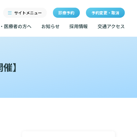
サイトメニュー
診療予約
予約変更・取消
・医療者の方へ
お知らせ
採用情報
交通アクセス
診療科・センター・部門
研修
特長
当院退職後のカルテ閲覧手
続きについて
開催】
医療機関・医療者の方へ
クセス
東部病院の特長
LINEサービスについて
ルールについて
当院退職後のカルテ閲覧手続き
一歩先の医療の提供
無料低額診療のご案内
お知らせ
マップ
設のご案内
東部病院の就労支援サービス
広報誌「とーぶたいむ」
イベント
診断書等文書のお申込みについて
サービスについて
公式SNSアカウント一覧
額診療のご案内
診療記録（カルテ）の開示について
採用情報