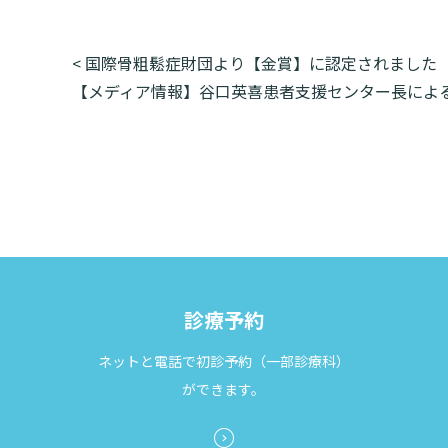
投
<
国際骨粗鬆症財団より【金賞】に認定されました
稿
【メディア情報】谷口英喜患者支援センター長によ
ナ
ビ
ゲ
ー
シ
ョ
ン
診療予約
ネットと電話で初診予約（一部診療科）
ができます。