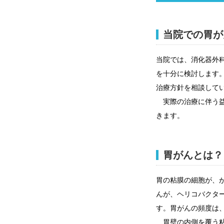
情報公開
一歩先の医療の
厚生労働大臣が定める掲示事項
倫理に関する事
臨床研究に
当院での胃が
プトアウト
施設認定
広報誌「とーぶ
当院では、消化器外
公式SNSアカウ
を十分に検討します
治療方針を相談して
実際の治療に伴う益
きます。
胃がんとは？
胃の粘膜の細胞が、
んが、ヘリコバクタ
す。胃がんの頻度は
胃壁の内側を覆う粘