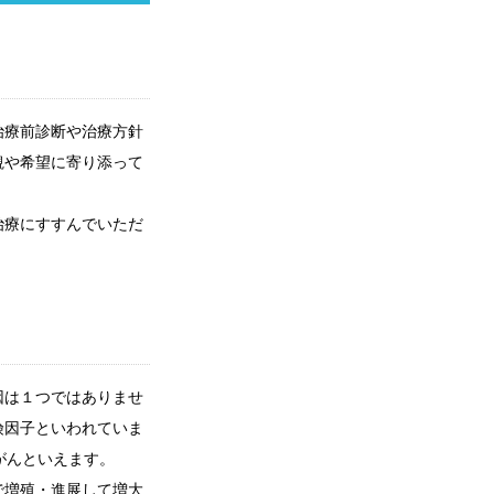
院の就労支援サ
よくあるご質問
文書のお申込
病院ボランティア募集
て
ご寄付のお願い
（カルテ）の
治療前診断や治療方針
いて
臨床研究センターのご紹介
観や希望に寄り添って
るご質問
クラウドファンディング
治療にすすんでいただ
診療予約
予約変更・確認
ご相談・お問い合わせ
因は１つではありませ
険因子といわれていま
がんといえます。
で増殖・進展して増大