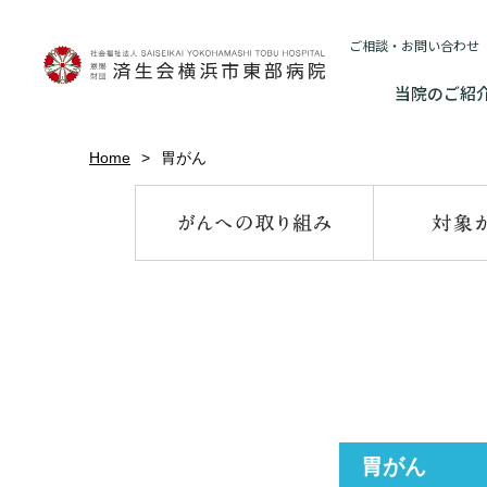
ご相談・お問い合わせ
当院のご紹
当院のご紹介
Home
胃がん
基本情報
外来について
医療連携センターについて
入院・
基本情報
数字で見る
院長あいさつ
初診の方へ
患者さんのご紹介方法
連携登録医制
入院が決ま
情報公開
東部病院のいま
院長あいさつ
臨床研究に関す
再診の方へ
医療連携センター長ごあいさつ
連携登録医療
入院中の過
（オプトアウト
幹部紹介
厚生労働大
幹部紹介
セカンドオピニオンのご案内
医療連携センターのご案内
訪問看護指示
入院のお会
研究・業績
理念・方針・
患者さんの権利
理念・方針・患者さんの権利
施設認定
外来のお会計について
医療機関様からのよくあるご質問
ご面会につ
施設概要と沿革
特長
胃がん
倫理に関する事
施設概要と沿革
数字で見る
東部病院の特長