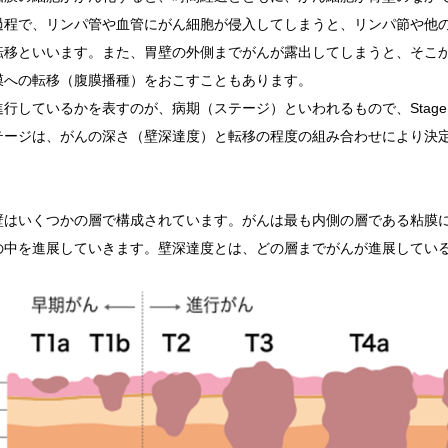
過程で、リンパ管や血管にがん細胞が侵入してしまうと、リンパ節や他
転移といいます。また、胃壁の外側までがんが露出してしまうと、そこ
膜への転移（腹膜播種）をおこすこともあります。
行しているかを表すのが、病期（ステージ）といわれるもので、
Stage
テージは、がんの深さ（壁深達度）と転移の程度の組み合わせにより決
はいくつかの層で構成されています。がんは最も内側の層である粘膜
の中を進展していきます。壁深達度とは、どの層までがんが進展してい