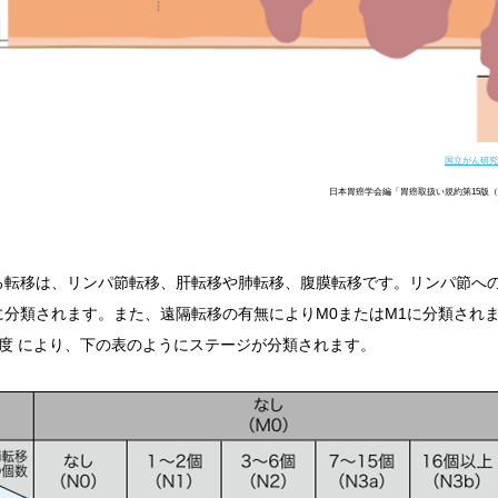
国立がん研究
日本胃癌学会編「胃癌取扱い規約第15版（2
る転移は、リンパ節転移、肝転移や肺転移、腹膜転移です。リンパ節へ
に分類されます。また、遠隔転移の有無によりM0またはM1に分類され
程度 により、下の表のようにステージが分類されます。