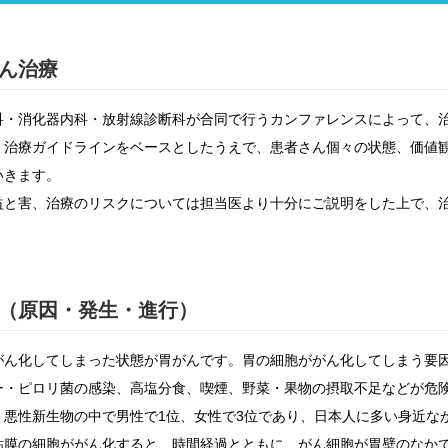
入院・面会について
東部病
ービス
提供
入院が決まったら
関する情報公開について（オ
診断書等
ん治療
）
みについ
入院中の過ごし方
たいむ」
診療記録
科・消化器内科・放射線診断科が合同で行うカンファレンスによって、
入院のお会計について
ント一覧
開示につ
。治療ガイドラインをベースとしたうえで、患者さん個々の状態、価値
ご面会について
よくあ
いきます。
ご来院にあたって
と害、治療のリスクについては担当医より十分にご説明をした上で、
（原因・発生・進行）
がん化してしまった状態が胃がんです。胃の細胞ががん化してしまう要
ー・ピロリ菌の感染、高塩分食、喫煙、野菜・果物の摂取不足などが危
、悪性新生物の中で男性で
1
位、女性で
3
位であり、日本人に多い身近な
膜の細胞ががん化すると、時間経過とともに、がん細胞が胃壁のなか