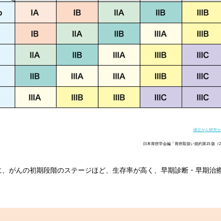
国立がん研究セ
日本胃癌学会編「胃癌取扱い規約第15 版（20
に、がんの初期段階のステージほど、生存率が高く、早期診断・早期治