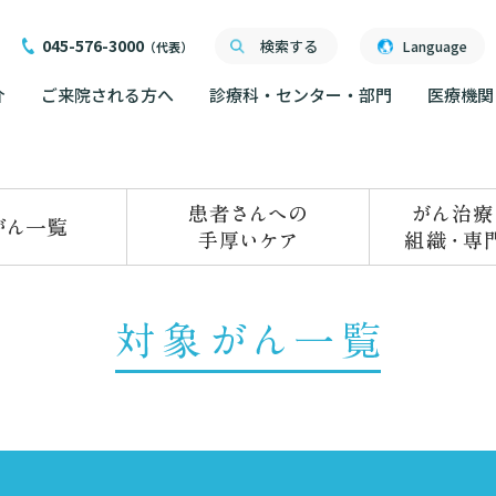
045-576-3000
検索する
Language
（代表）
介
ご来院される方へ
診療科・センター・部門
医療機関
ご来院される方へ
面会について
ご来院にあたって
医療関係者向け講習・
外来について
交通ア
度
ったら
交通アクセス
研究・業績
人材開発センター
院内の
初診の方へ
る情報公開について
機関一覧
ごし方
院内のルールについて
フロア
）
臣が定める掲示事項
再診の方へ
院内施
書について
計について
フロアマップ
セカンドオピニオンの
ご案内
いて
院内施設のご案内
LINE
外来のお会計について
無料低
東部病院のいま