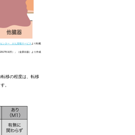
センター がん情報サービス
より転載
017年10月）」（金原出版）より作成
の転移の程度は、転移
ます。