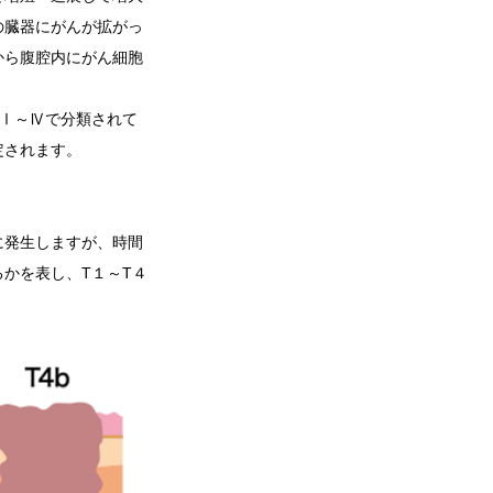
の臓器にがんが拡がっ
から腹腔内にがん細胞
Ⅰ～Ⅳで分類されて
定されます。
に発生しますが、時間
るかを表し、
T
１～
T
４