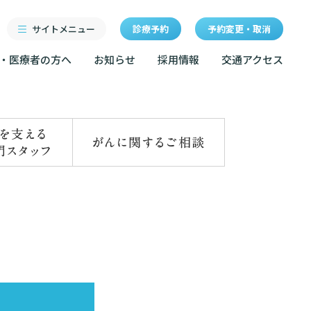
サイトメニュー
診療予約
予約変更・取消
・医療者の方へ
お知らせ
採用情報
交通アクセス
診療科・センター・部門
研修
特長
当院退職後のカルテ閲覧手
続きについて
医療機関・医療者の方へ
クセス
東部病院の特長
LINEサービスについて
ルールについて
当院退職後のカルテ閲覧手続き
一歩先の医療の提供
無料低額診療のご案内
お知らせ
マップ
設のご案内
東部病院の就労支援サービス
広報誌「とーぶたいむ」
イベント
診断書等文書のお申込みについて
サービスについて
公式SNSアカウント一覧
額診療のご案内
診療記録（カルテ）の開示について
採用情報