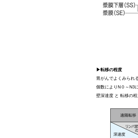
▶転移の程度
胃がんでよくみられ
個数によりN０～N3
壁深達度 と 転移の