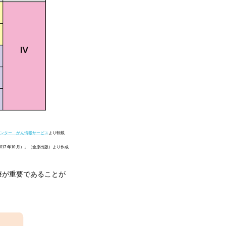
ンター がん情報サービス
より転載
17 年10 月）」（金原出版）より作成
療が重要であることが