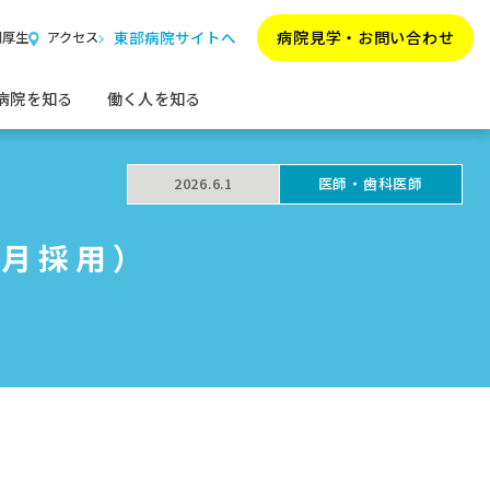
東部病院サイトへ
病院見学・
お問い合わせ
利厚生
アクセス
病院を知る
働く人を知る
2026.6.1
医師・歯科医師
4月採用）