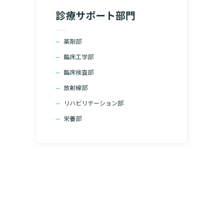
院の就労支援サ
診療サポート部門
よくあるご質問
文書のお申込
病院ボランティア募集
て
薬剤部
ご寄付のお願い
臨床工学部
（カルテ）の
いて
臨床研究センターのご紹介
臨床検査部
るご質問
クラウドファンディング
放射線部
リハビリテーション部
栄養部
診療予約
予約変更・確認
。
ご相談・お問い合わせ
よ