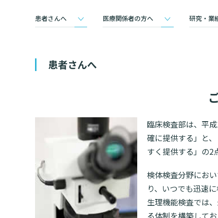
情報公開
一歩先の医療の
患者さんへ
医療関係者の方へ
研究・業
厚生労働大臣が定める掲示事項
倫理に関する事
臨床研究に
プトアウト
施設認定
広報誌「とーぶ
患者さんへ
公式SNSアカウ
臨床検査部は、平成
確に提供する」と、
すく提供する」の2
検体検査分野におい
り、いつでも迅速に
生理機能検査では、
る体制を構築してお