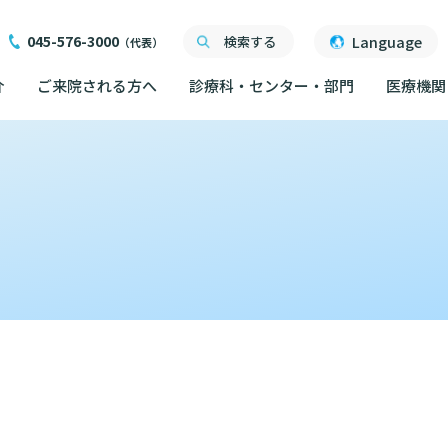
045-576-3000
Language
検索する
（代表）
介
ご来院される方へ
診療科・センター・部門
医療機関
ご来院される方へ
面会について
ご来院にあたって
医療関係者向け講習・
外来について
交通ア
度
ったら
交通アクセス
研究・業績
人材開発センター
院内の
初診の方へ
る情報公開について
機関一覧
ごし方
院内のルールについて
フロア
）
臣が定める掲示事項
再診の方へ
院内施
書について
計について
フロアマップ
セカンドオピニオンの
ご案内
いて
院内施設のご案内
LINE
外来のお会計について
無料低
東部病院のいま