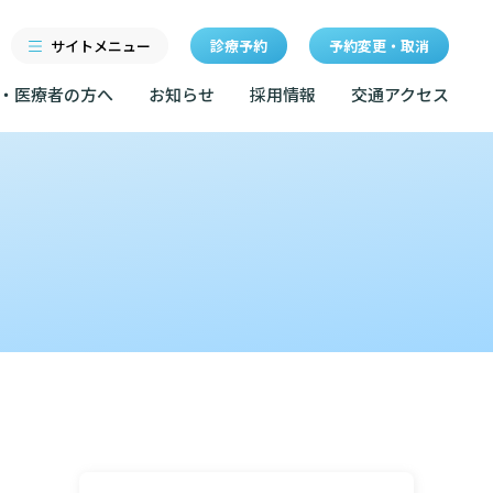
サイトメニュー
診療予約
予約変更・取消
・医療者の方へ
お知らせ
採用情報
交通アクセス
診療科・センター・部門
研修
特長
当院退職後のカルテ閲覧手
続きについて
医療機関・医療者の方へ
クセス
東部病院の特長
LINEサービスについて
ルールについて
当院退職後のカルテ閲覧手続き
一歩先の医療の提供
無料低額診療のご案内
お知らせ
マップ
設のご案内
東部病院の就労支援サービス
広報誌「とーぶたいむ」
イベント
診断書等文書のお申込みについて
サービスについて
公式SNSアカウント一覧
額診療のご案内
診療記録（カルテ）の開示について
採用情報