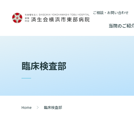
ご相談・お問い合わせ
当院のご紹
当院のご紹介
基本情報
外来について
医療連携センターについて
入院・
臨床検査部
基本情報
数字で見る
院長あいさつ
初診の方へ
患者さんのご紹介方法
連携登録医制
入院が決ま
情報公開
東部病院のいま
院長あいさつ
臨床研究に関す
再診の方へ
医療連携センター長ごあいさつ
連携登録医療
入院中の過
（オプトアウト
幹部紹介
厚生労働大
幹部紹介
セカンドオピニオンのご案内
医療連携センターのご案内
訪問看護指示
入院のお会
研究・業績
理念・方針・
患者さんの権利
Home
臨床検査部
理念・方針・患者さんの権利
施設認定
外来のお会計について
医療機関様からのよくあるご質問
ご面会につ
施設概要と沿革
特長
倫理に関する事
施設概要と沿革
数字で見る
東部病院の特長