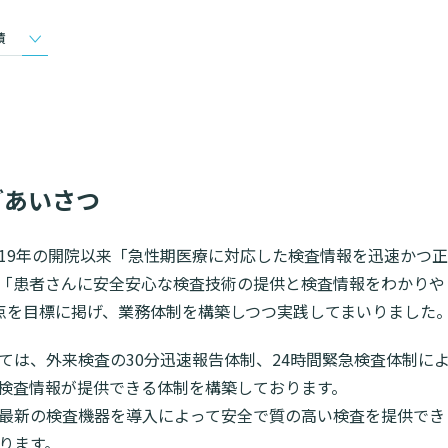
入院・面会について
東部病
ービス
提供
績
入院が決まったら
関する情報公開について（オ
診断書等
）
みについ
入院中の過ごし方
たいむ」
診療記録
入院のお会計について
ント一覧
開示につ
ご面会について
よくあ
ごあいさつ
ご来院にあたって
19年の開院以来「急性期医療に対応した検査情報を迅速かつ正
「患者さんに安全安心な検査技術の提供と検査情報をわかりや
点を目標に掲げ、業務体制を構築しつつ実践してまいりました
ては、外来検査の30分迅速報告体制、24時間緊急検査体制に
検査情報が提供できる体制を構築しております。
最新の検査機器を導入によって安全で質の高い検査を提供でき
ります。