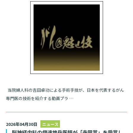
入院のお会計について
連携登録医療機関一覧
研究・業績
臨床研究センターのご紹介
ご面会について
訪問看護指示書について
クラウドファンディング
特長
ご来院にあたって
医療関係者向け講習・研修
東部病院の特長
交通アクセス
人材開発センター
一歩先の医療の提供
診療予約
院内のルールについて
フロアマップ
当院退職後のカルテ閲覧手続きについて
予約変更・確認
広報誌「とーぶたいむ」
院内施設のご案内
当院退職後のカルテ閲覧手続き
当院婦人科の吉田卓功による手術手技が、日本を代表するがん
公式SNSアカウント一覧
ご相談・お問い合わせ
専門医の技術を紹介する動画プラ …
LINEサービスについて
取材の申し込み
プライバシーポリシー
無料低額診療のご案内
2026年04月30日
ニュース
東部病院の就労支援サービス
脳神経内科の伊達悠岳医師が「寺岡賞」を受賞し