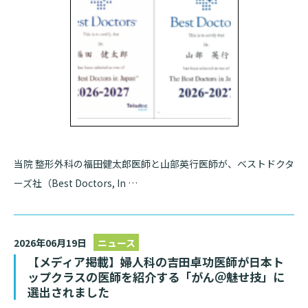
基本情報
ご来院される方へトップ
診療科・センター・部門
院長あいさつ
外来について
幹部紹介
医療機関・医療者の方へ
初診の方へ
理念・方針・
患者さんの権利
医療機関・医療者の方へトップ
再診の方へ
お知らせ
施設概要と沿革
セカンドオピニオンのご案内
医療連携センターについて
当院 整形外科の福田健太郎医師と山部英行医師が、ベストドクタ
倫理に関する事
イベント
ーズ社（Best Doctors, In …
外来のお会計について
患者さんのご紹介方法
情報公開
医療連携センター長ごあいさつ
採用情報
厚生労働大臣が定める掲示事項
入院・面会について
2026年06月19日
ニュース
医療連携センターのご案内
施設認定
入院が決まったら
【メディア掲載】婦人科の吉田卓功医師が日本ト
ップクラスの医師を紹介する「がん＠魅せ技」に
医療機関様からのよくあるご質問
数字で見る
東部病院のいま
病院ボランティア募集
入院中の過ごし方
選出されました
連携登録医制度
臨床研究に関する情報公開について（オプトアウト）
ご寄付のお願い