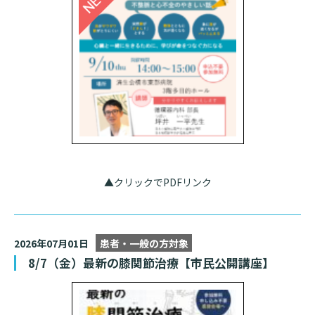
入院のお会計について
連携登録医療機関一覧
研究・業績
臨床研究センターのご紹介
ご面会について
訪問看護指示書について
クラウドファンディング
特長
ご来院にあたって
医療関係者向け講習・研修
東部病院の特長
交通アクセス
人材開発センター
一歩先の医療の提供
診療予約
院内のルールについて
フロアマップ
当院退職後のカルテ閲覧手続きについて
予約変更・確認
▲クリックでPDFリンク
広報誌「とーぶたいむ」
院内施設のご案内
当院退職後のカルテ閲覧手続き
公式SNSアカウント一覧
ご相談・お問い合わせ
2026年07月01日
患者・一般の方対象
LINEサービスについて
8/7（金）最新の膝関節治療【市民公開講座】
取材の申し込み
プライバシーポリシー
無料低額診療のご案内
東部病院の就労支援サービス