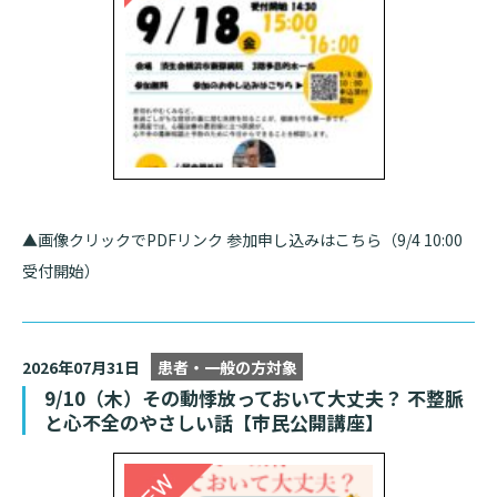
基本情報
ご来院される方へトップ
診療科・センター・部門
院長あいさつ
外来について
幹部紹介
医療機関・医療者の方へ
初診の方へ
理念・方針・
患者さんの権利
医療機関・医療者の方へトップ
再診の方へ
お知らせ
施設概要と沿革
▲画像クリックでPDFリンク 参加申し込みはこちら（9/4 10:00
セカンドオピニオンのご案内
医療連携センターについて
受付開始）
倫理に関する事
イベント
外来のお会計について
患者さんのご紹介方法
情報公開
医療連携センター長ごあいさつ
採用情報
厚生労働大臣が定める掲示事項
入院・面会について
2026年07月31日
患者・一般の方対象
9/10（木）その動悸放っておいて大丈夫？ 不整脈
医療連携センターのご案内
施設認定
入院が決まったら
と心不全のやさしい話【市民公開講座】
医療機関様からのよくあるご質問
数字で見る
東部病院のいま
病院ボランティア募集
入院中の過ごし方
連携登録医制度
臨床研究に関する情報公開について（オプトアウト）
ご寄付のお願い