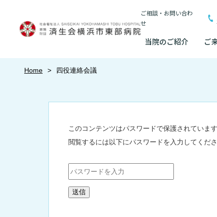
ご相談・お問い合わ
せ
当院のご紹介
ご
当院のご紹介
Home
四役連絡会議
基本情報
外来について
医療連携センターについて
入院・面会
基本情報
臨床研究に関する情報
院長あいさつ
初診の方へ
患者さんのご紹介方法
連携登録医制度
入院が決まったら
情報公開
（オプトアウト）
院長あいさつ
このコンテンツはパスワードで保護されていま
研究・業績
再診の方へ
医療連携センター長ごあいさつ
連携登録医療機関
入院中の過ごし方
閲覧するには以下にパスワードを入力してくだ
幹部紹介
厚生労働大臣が定
幹部紹介
セカンドオピニオンのご案内
医療連携センターのご案内
訪問看護指示書に
入院のお会計につ
理念・方針・
患者さんの権利
特長
理念・方針・患者さんの権利
施設認定
施設概要と沿革
外来のお会計について
医療機関様からのよくあるご質問
ご面会について
東部病院の特長
倫理に関する事
一歩先の医療の提供
施設概要と沿革
数字で見る東部病
情報公開