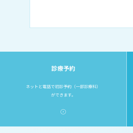
厚生労働大臣が定める掲示事項
広報誌「とーぶたい
倫理に関する事
臨床研究に関する
施設認定
公式SNSアカウント一
プトアウト）
数字で見る
東部病院のいま
診療予約
ネットと電話で初診予約（一部診療科）
ができます。