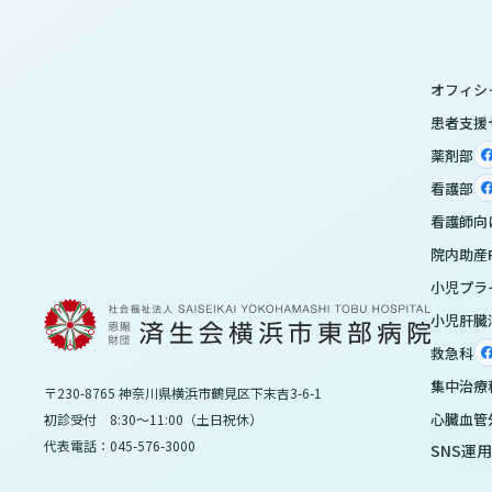
オフィシ
患者支援
薬剤部
看護部
看護師向
院内助産R
小児プラ
小児肝臓
救急科
集中治療
〒230-8765 神奈川県横浜市鶴見区下末吉3-6-1
心臓血管
初診受付 8:30～11:00（土日祝休）
代表電話：045-576-3000
SNS運