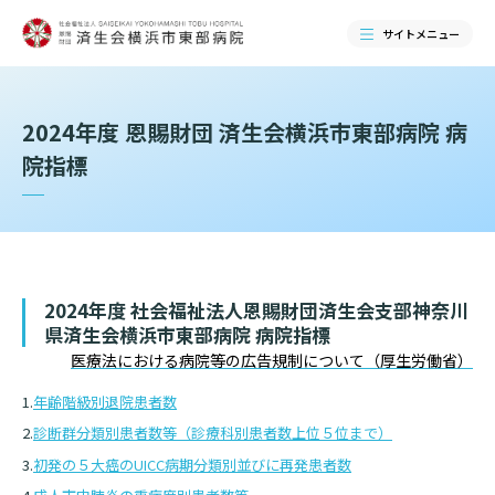
サイトメニュー
検索する
2024年度 恩賜財団 済生会横浜市東部病院 病
院指標
2024年度
社会福祉法人恩賜財団済生会支部神奈川
県済生会横浜市東部病院
病院指標
医療法における病院等の広告規制について（厚生労働省）
年齢階級別退院患者数
当院のご紹介
診断群分類別患者数等（診療科別患者数上位５位まで）
初発の５大癌のUICC病期分類別並びに再発患者数
当院のご紹介トップ
ご来院される方へ