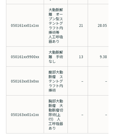
大動脈解
離 オー
プン型ス
テントグ
050161xx01x1xx
21
28.05
29.35
ラフト内
挿術等
人工呼吸
器あり
大動脈解
050161xx9900xx
離 手術
13
9.38
16.32
なし
腹部大動
脈瘤 ス
050163xx03x0xx
テントグ
–
–
10.18
ラフト内
挿術
胸部大動
脈瘤 大
動脈瘤切
050163xx01x1xx
除術(上
–
–
27.01
行) 人
工呼吸器
あり