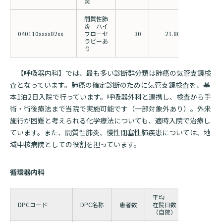
炎
間質性肺
炎 ハイ
040110xxxx02xx
フローセ
30
21.80
26.88
ラピーあ
り
【呼吸器内科】では、最も多い診断群分類は肺癌の気管支鏡検
査となっています。肺癌の確定診断のために気管支鏡検査を、基
本1泊2日入院で行っています。呼吸器外科と連携し、検査から手
術・術後療法まで当院で実施可能です（一部対象外あり）。外来
施行が困難と考えられる化学療法についても、適時入院で治療し
ています。また、間質性肺炎、慢性閉塞性肺疾患については、地
域中核病院としての役割を担っています。
循環器内科
平均
平均
DPCコード
DPC名称
患者数
在院日数
在院日数
（自院）
（全国）