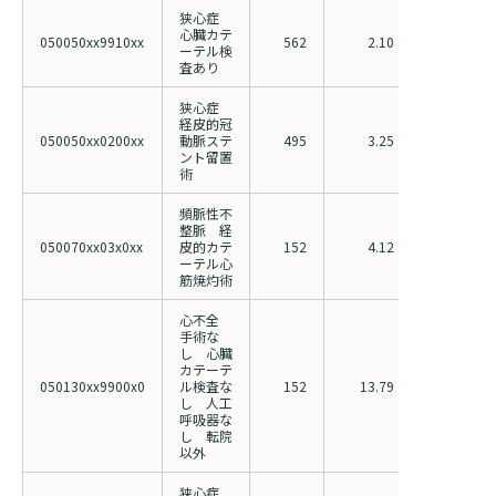
狭心症
心臓カテ
050050xx9910xx
562
2.10
3.07
ーテル検
査あり
狭心症
経皮的冠
050050xx0200xx
動脈ステ
495
3.25
4.18
ント留置
術
頻脈性不
整脈 経
050070xx03x0xx
皮的カテ
152
4.12
4.47
ーテル心
筋焼灼術
心不全
手術な
し 心臓
カテーテ
050130xx9900x0
ル検査な
152
13.79
17.33
し 人工
呼吸器な
し 転院
以外
狭心症