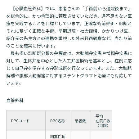
【心臓血管外科】では、患者さんの「手術前から退院後まで」
を総合的に、かつ合理的に管理させていただき、過不足のない医
療を実践することを目標としています。正確な術前評価・診断と
それに基づく正確な手術、早期退院・社会復帰、かかりつけ医、
紹介元の先生方との連携を重視した外来経過観察など、当たり前
のことを確実に行います。
最も多い診断群分類の弁膜症は、大動脈弁疾患や僧帽弁疾患に
対して、生体弁を中心とした人工弁置換術を基本とし、症例に応
じて自己弁を温存する弁形成術を行なっています。また、大動脈
解離や腹部大動脈瘤に対するステントグラフト治療にも対応して
います。
血管外科
平均
平均
DPCコード
DPC名称
患者数
在院日数
在院日数
（自院）
（全国）
閉塞性動