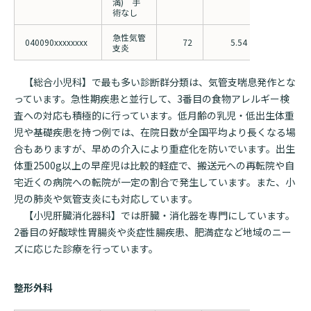
満) 手
術なし
急性気管
040090xxxxxxxx
72
5.54
6.22
支炎
【総合小児科】で最も多い診断群分類は、気管支喘息発作とな
っています。急性期疾患と並行して、3番目の食物アレルギー検
査への対応も積極的に行っています。低月齢の乳児・低出生体重
児や基礎疾患を持つ例では、在院日数が全国平均より長くなる場
合もありますが、早めの介入により重症化を防いでいます。出生
体重2500g以上の早産児は比較的軽症で、搬送元への再転院や自
宅近くの病院への転院が一定の割合で発生しています。また、小
児の肺炎や気管支炎にも対応しています。
【小児肝臓消化器科】では肝臓・消化器を専門にしています。
2番目の好酸球性胃腸炎や炎症性腸疾患、肥満症など地域のニー
ズに応じた診療を行っています。
整形外科