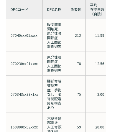
平均
平均
DPCコード
DPC名称
患者数
在院日数
在院日数
（自院）
（全国）
股関節骨
頭壊死、
原発性股
07040xxx01xxxx
212
11.99
18.76
関節症
人工関節
置換術等
原発性膝
関節症
070230xx01xxxx
78
12.56
21.38
人工関節
置換術等
腰部脊柱
管狭窄
症 手術
070343xx99x1xx
なし 脳
75
2.00
2.56
脊髄腔造
影剤検査
あり
大腿骨頚
部骨折
160800xx02xxxx
人工骨頭
59
20.00
25.29
挿入術