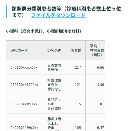
診断書等文書のお申込みについて
診断群分類別患者数等（診療科別患者数上位５位
まで）
ファイルをダウンロード
診療記録（カルテ）の開示について
よくあるご質問
小児科（総合小児科、小児肝臓消化器科）
平均
平均
DPCコード
DPC名称
患者数
在院日数
在院日数
（自院）
（全国）
気管支喘
040100xxxxx00x
217
6.66
6.38
息発作
好酸球性
060130xx9900xx
胃腸炎
121
4.36
7.67
手術なし
食物アレ
080270xxxx1xxx
ルギー
115
1.01
2.10
負荷試験
肺炎(1歳
以上15
0400801199x0xx
歳未
105
6.47
5.61