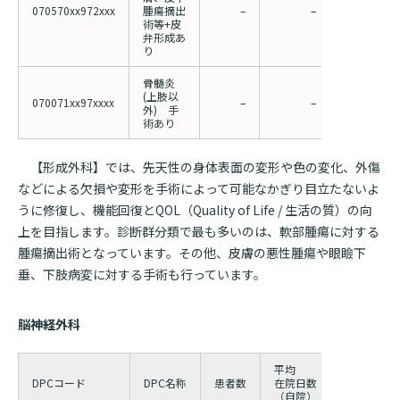
070570xx972xxx
腫瘍摘出
–
–
7.28
術等+皮
弁形成あ
り
骨髄炎
(上肢以
070071xx97xxxx
–
–
33.46
外) 手
術あり
【形成外科】では、先天性の身体表面の変形や色の変化、外傷
などによる欠損や変形を手術によって可能なかぎり目立たないよ
うに修復し、機能回復とQOL（Quality of Life / 生活の質）の向
上を目指します。診断群分類で最も多いのは、軟部腫瘍に対する
腫瘍摘出術となっています。その他、皮膚の悪性腫瘍や眼瞼下
垂、下肢病変に対する手術も行っています。
脳神経外科
平均
平均
DPCコード
DPC名称
患者数
在院日数
在院日数
（自院）
（全国）