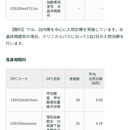
加齢黄斑
変性 水
020200xx9711xx
–
–
4.62
晶体再建
術
【眼科】では、白内障を中心に入院診療を実施しています。水
晶体再建術の場合、クリニカルパスに沿って1泊2日の入院治療を
行います。
耳鼻咽喉科
平均
平均
DPCコード
DPC名称
患者数
在院日数
在院日数
（自院）
（全国）
甲状腺
癌 甲状
100020xx010xxx
38
6.08
7.90
腺悪性腫
瘍手術等
慢性副鼻
腔炎 内
030350xxxxxxxx
35
4.29
5.84
視鏡下副
鼻腔手術