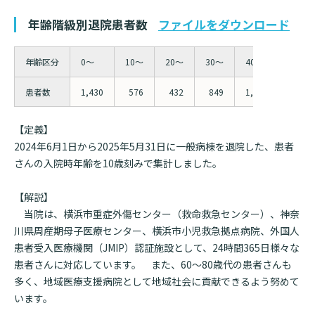
入院のお会計について
年齢階級別退院患者数
連携登録医療機関一覧
ファイルをダウンロード
研究・業績
臨床研究センターのご紹介
ご面会について
訪問看護指示書について
クラウドファンディング
年齢区分
0～
10～
20～
30～
40～
50～
特長
ご来院にあたって
患者数
医療関係者向け講習・研修
1,430
576
432
849
1,027
1,809
東部病院の特長
交通アクセス
人材開発センター
一歩先の医療の提供
【定義】
診療予約
院内のルールについて
2024年6月1日から2025年5月31日に一般病棟を退院した、患者
さんの入院時年齢を10歳刻みで集計しました。
フロアマップ
当院退職後のカルテ閲覧手続きについて
予約変更・確認
広報誌「とーぶたいむ」
院内施設のご案内
【解説】
当院退職後のカルテ閲覧手続き
公式SNSアカウント一覧
当院は、横浜市重症外傷センター（救命救急センター）、神奈
ご相談・お問い合わせ
川県周産期母子医療センター、横浜市小児救急拠点病院、外国人
患者受入医療機関（JMIP）認証施設として、24時間365日様々な
LINEサービスについて
患者さんに対応しています。 また、60～80歳代の患者さんも
取材の申し込み
プライバシーポリシー
無料低額診療のご案内
多く、地域医療支援病院として地域社会に貢献できるよう努めて
います。
東部病院の就労支援サービス