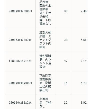
脈疾患
四肢の血
管拡張
050170xx03000x
48
2.44
5.15
術・血栓
除去術
等 下肢
潰瘍なし
腹部大動
脈瘤 ス
050163xx03x0xx
テントグ
38
5.58
10.18
ラフト内
挿術
慢性腎臓
病 内シ
110280xx02x00x
37
2.19
7.38
ャント造
設術
下肢閉塞
性動脈疾
050170xx97000x
患 動脈
15
5.73
10.20
血栓内膜
摘出術
肺塞栓
050190xx99x0xx
症 手術
12
9.92
14.15
なし