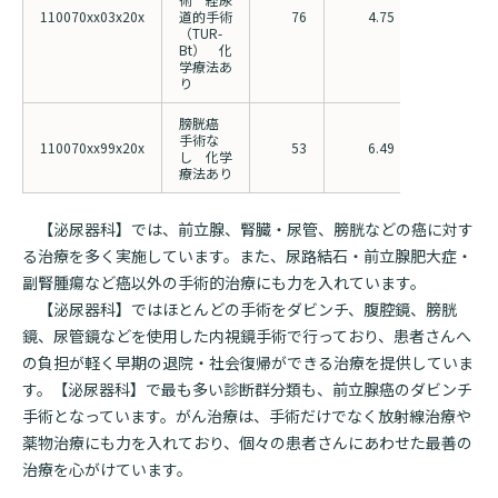
110070xx03x20x
道的手術
76
4.75
6.63
（TUR-
Bt） 化
学療法あ
り
膀胱癌
手術な
110070xx99x20x
53
6.49
8.64
し 化学
療法あり
【泌尿器科】では、前立腺、腎臓・尿管、膀胱などの癌に対す
る治療を多く実施しています。また、尿路結石・前立腺肥大症・
副腎腫瘍など癌以外の手術的治療にも力を入れています。
【泌尿器科】ではほとんどの手術をダビンチ、腹腔鏡、膀胱
鏡、尿管鏡などを使用した内視鏡手術で行っており、患者さんへ
の負担が軽く早期の退院・社会復帰ができる治療を提供していま
す。【泌尿器科】で最も多い診断群分類も、前立腺癌のダビンチ
手術となっています。がん治療は、手術だけでなく放射線治療や
薬物治療にも力を入れており、個々の患者さんにあわせた最善の
治療を心がけています。