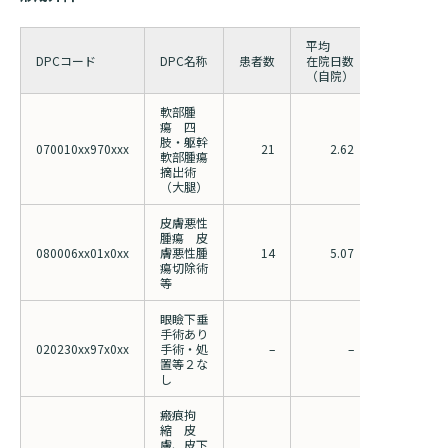
平均
平均
DPCコード
DPC名称
患者数
在院日数
在院日数
（自院）
（全国）
軟部腫
瘍 四
肢・躯幹
070010xx970xxx
21
2.62
4.65
軟部腫瘍
摘出術
（大腿）
皮膚悪性
腫瘍 皮
080006xx01x0xx
膚悪性腫
14
5.07
6.92
瘍切除術
等
眼瞼下垂
手術あり
020230xx97x0xx
手術・処
–
–
2.74
置等２な
し
瘢痕拘
縮 皮
膚、皮下