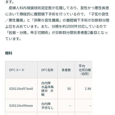
ます。
産婦人科内視鏡技術認定医が在籍しており、良性かつ悪性疾患
において積極的に腹腔鏡下手術を行っているので、「子宮の良性
／悪性腫瘍」と「卵巣の良性腫瘍」の腹腔鏡下手術が診断群分類
上位を占めています。また、分娩を約1000件対応しているので
「妊娠・分娩，帝王切開術」が診断群分類別患者数2番目となっ
ています。
眼科
平均
平均
DPCコード
DPC名称
患者数
在院日数
在院日数
（自院）
（全国）
白内障
水晶体再
020110xx97xxx0
50
1.96
2.49
建術 片
眼
白内障
020110xx99xxxx
–
–
2.37
手術なし