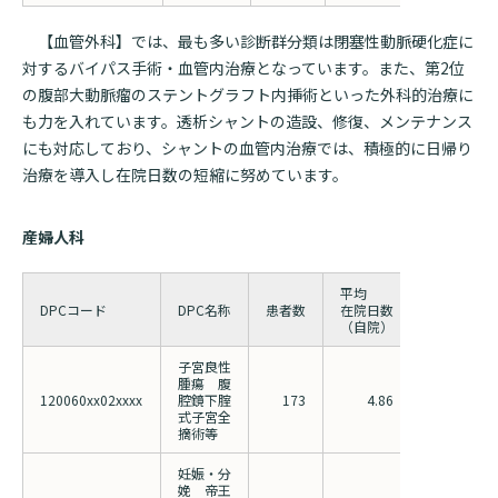
検索する
【血管外科】では、最も多い診断群分類は閉塞性動脈硬化症に
対するバイパス手術・血管内治療となっています。また、第2位
の腹部大動脈瘤のステントグラフト内挿術といった外科的治療に
も力を入れています。透析シャントの造設、修復、メンテナンス
にも対応しており、シャントの血管内治療では、積極的に日帰り
治療を導入し在院日数の短縮に努めています。
産婦人科
平均
平均
DPCコード
DPC名称
患者数
在院日数
在院日数
（自院）
（全国）
子宮良性
腫瘍 腹
120060xx02xxxx
腔鏡下腟
173
4.86
5.88
式子宮全
摘術等
妊娠・分
娩 帝王