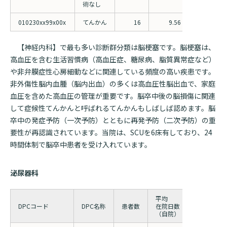
術なし
010230xx99x00x
てんかん
16
9.56
6.89
【神経内科】で最も多い診断群分類は脳梗塞です。脳梗塞は、
高血圧を含む生活習慣病（高血圧症、糖尿病、脂質異常症など）
や非弁膜症性心房細動などに関連している頻度の高い疾患です。
非外傷性脳内血腫（脳内出血）の多くは高血圧性脳出血で、家庭
血圧を含めた高血圧の管理が重要です。脳卒中後の脳損傷に関連
して症候性てんかんと呼ばれるてんかんもしばしば認めます。脳
卒中の発症予防（一次予防）とともに再発予防（二次予防）の重
要性が再認識されています。当院は、SCUを6床有しており、24
時間体制で脳卒中患者を受け入れています。
泌尿器科
平均
平均
DPCコード
DPC名称
患者数
在院日数
在院日数
（自院）
（全国）