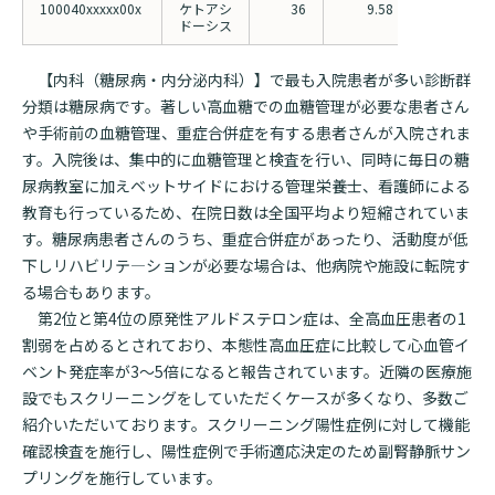
100040xxxxx00x
ケトアシ
36
9.58
13.07
ドーシス
【内科（糖尿病・内分泌内科）】で最も入院患者が多い診断群
分類は糖尿病です。著しい高血糖での血糖管理が必要な患者さん
や手術前の血糖管理、重症合併症を有する患者さんが入院されま
す。入院後は、集中的に血糖管理と検査を行い、同時に毎日の糖
尿病教室に加えベットサイドにおける管理栄養士、看護師による
教育も行っているため、在院日数は全国平均より短縮されていま
す。糖尿病患者さんのうち、重症合併症があったり、活動度が低
下しリハビリテ―ションが必要な場合は、他病院や施設に転院す
る場合もあります。
第2位と第4位の原発性アルドステロン症は、全高血圧患者の1
割弱を占めるとされており、本態性高血圧症に比較して心血管イ
ベント発症率が3～5倍になると報告されています。近隣の医療施
設でもスクリーニングをしていただくケースが多くなり、多数ご
紹介いただいております。スクリーニング陽性症例に対して機能
確認検査を施行し、陽性症例で手術適応決定のため副腎静脈サン
プリングを施行しています。