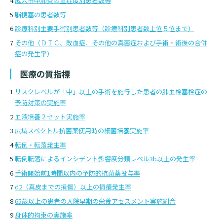
成人市中肺炎の重症度別患者数等
脳梗塞の患者数等
基本情報
ご来院される方へトップ
診療科別主要手術別患者数等（診療科別患者数上位５位まで）
診療科・センター・部門
院長あいさつ
その他（ＤＩＣ、敗血症、その他の真菌症および手術・術後の合併
外来について
症の発生率）
幹部紹介
医療機関・医療者の方へ
医療の質指標
初診の方へ
理念・方針・
患者さんの権利
医療機関・医療者の方へトップ
リスクレベルが「中」以上の手術を施行した患者の肺血栓塞栓症の
再診の方へ
お知らせ
施設概要と沿革
予防対策の実施率
セカンドオピニオンのご案内
医療連携センターについて
血液培養２セット実施率
倫理に関する事
イベント
広域スペクトル抗菌薬使用時の細菌培養実施率
外来のお会計について
患者さんのご紹介方法
情報公開
転倒・転落発生率
医療連携センター長ごあいさつ
採用情報
転倒転落によるインシデント影響度分類レベル3b以上の発生率
厚生労働大臣が定める掲示事項
入院・面会について
手術開始前1時間以内の予防的抗菌薬投与率
医療連携センターのご案内
施設認定
入院が決まったら
d2（真皮までの損傷）以上の褥瘡発生率
医療機関様からのよくあるご質問
数字で見る
東部病院のいま
病院ボランティア募集
65歳以上の患者の入院早期の栄養アセスメント実施割合
入院中の過ごし方
身体的拘束の実施率
連携登録医制度
臨床研究に関する情報公開について（オプトアウト）
ご寄付のお願い