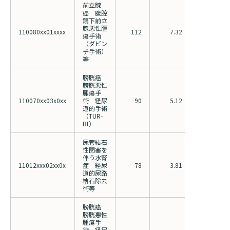
前立腺
癌 腹腔
鏡下前立
腺悪性腫
110080xx01xxxx
112
7.32
11.11
瘍手術
（ダビン
チ手術）
等
膀胱癌
膀胱悪性
腫瘍手
110070xx03x0xx
術 経尿
90
5.12
6.81
道的手術
（TUR-
Bt）
尿管結石
性閉塞を
伴う水腎
11012xxx02xx0x
症 経尿
78
3.81
5.16
道的尿路
結石除去
術等
膀胱癌
膀胱悪性
腫瘍手
術 経尿