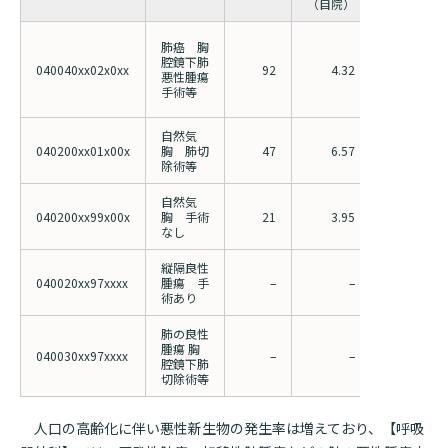
（自院）
（全国）
肺癌 胸
腔鏡下肺
040040xx02x0xx
92
4.32
9.82
悪性腫瘍
手術等
自然気
040200xx01x00x
胸 肺切
47
6.57
9.59
除術等
自然気
040200xx99x00x
胸 手術
21
3.95
9.28
なし
縦隔良性
040020xx97xxxx
腫瘍 手
–
–
7.70
術あり
肺の良性
腫瘍 胸
040030xx97xxxx
–
–
8.44
腔鏡下肺
切除術等
人口の高齢化に伴い悪性新生物の発生率は増えており、【呼吸