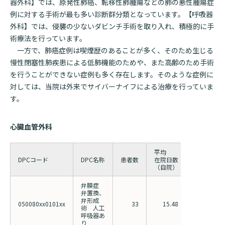
器外科】では、原発性肺癌、転移性肺腫瘍などの肺の悪性腫瘍症
例に対する手術が最も多い診断群分類となっています。【呼吸器
外科】では、侵襲の少ないダビンチ手術を取り入れ、積極的に手
術療法を行っています。
一方で、肺癌症例は喫煙歴のあることが多く、そのため生じる
慢性閉塞性肺疾患による低肺機能のためや、また高齢のため手術
を行うことができない症例も多く存在します。そのような症例に
対しては、当院は外来でサイバーナイフによる治療を行っていま
す。
心臓血管外科
平均
平均
DPCコード
DPC名称
患者数
在院日数
在院日数
（自院）
（全国）
弁膜症
弁置換、
弁形成
050080xx0101xx
33
15.48
20.84
術 人工
呼吸器あ
り