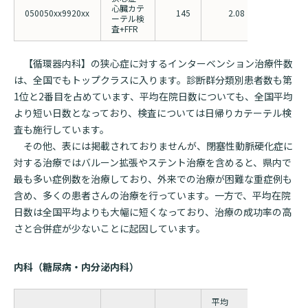
心臓カテ
050050xx9920xx
145
2.08
3.27
ーテル検
査+FFR
【循環器内科】の狭心症に対するインターベンション治療件数
は、全国でもトップクラスに入ります。診断群分類別患者数も第
1位と2番目を占めています、平均在院日数についても、全国平均
より短い日数となっており、検査については日帰りカテーテル検
査も施行しています。
その他、表には掲載されておりませんが、閉塞性動脈硬化症に
対する治療ではバルーン拡張やステント治療を含めると、県内で
最も多い症例数を治療しており、外来での治療が困難な重症例も
含め、多くの患者さんの治療を行っています。一方で、平均在院
日数は全国平均よりも大幅に短くなっており、治療の成功率の高
さと合併症が少ないことに起因しています。
内科（糖尿病・内分泌内科）
平均
平均