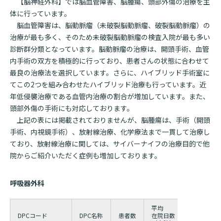
【脳神経外科】では脳血管障害、脳腫瘍、頭部外傷の治療を主
体に行っています。
脳血管障害は、脳動脈瘤（未破裂脳動脈瘤、破裂脳動脈瘤）の
治療が最も多く、そのため未破裂脳動脈瘤の検査入院が最も多い
診断群分類となっています。脳動脈瘤の治療は、開頭手術、血管
内手術の双方を積極的に行っており、患者さんの状態に合わせて
最良の治療法を選択しています。さらに、ハイブリッド手術室に
てこの2つを組み合わせたハイブリッド治療も行っています。近
年低侵襲治療である血管内治療の割合が増加しています。また、
頭部外傷の手術にも対応しております。
上記の表には掲載されておりませんが、脳腫瘍は、手術（開頭
手術、内視鏡手術）、放射線治療、化学療法まで一貫して治療し
ており、放射線治療に関しては、サイバーナイフの治療目的で他
院からご紹介いただく症例も増加しております。
呼吸器外科
平均
平均
DPCコード
DPC名称
患者数
在院日数
在院日数