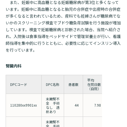
また、妊娠中に高血糖となる妊娠糖尿病が第3位と多くなって
います。妊娠中に高血糖となると胎児の合併症や出産時の合併症
が多くなると言われているため、産科でも妊婦さんが糖尿病でな
いかのスクリーニング検査でブドウ糖負荷試験を行う施設が増加
しています。検査で妊娠糖尿病と診断された場合、当院へ紹介さ
れ、入院後は食事指導をベッドサイドで管理栄養士が行い、看護
師指導を集中的に行うとともに、必要性に応じてインスリン導入
を行っています。
腎臓内科
平均
平均
DPCコード
DPC名称
患者数
在院日数
在院日数
（自院）
（全国）
末期腎不
全 手術
110280xx9901xx
44
7.98
13.75
なし 透
析あり
末期腎不
全 手術