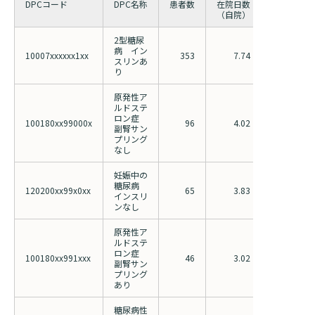
DPCコード
DPC名称
患者数
在院日数
在院日数
（自院）
（全国）
2型糖尿
病 イン
10007xxxxxx1xx
353
7.74
13.77
スリンあ
り
原発性ア
ルドステ
ロン症
100180xx99000x
96
4.02
5.35
副腎サン
プリング
なし
妊娠中の
糖尿病
120200xx99x0xx
65
3.83
4.06
インスリ
ンなし
原発性ア
ルドステ
ロン症
100180xx991xxx
46
3.02
3.88
副腎サン
プリング
あり
糖尿病性