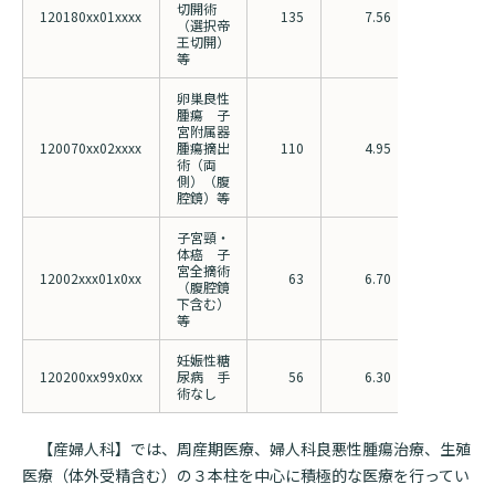
切開術
120180xx01xxxx
135
7.56
9.40
（選択帝
王切開）
等
卵巣良性
腫瘍 子
宮附属器
120070xx02xxxx
腫瘍摘出
110
4.95
5.97
術（両
側）（腹
腔鏡）等
子宮頸・
体癌 子
宮全摘術
12002xxx01x0xx
63
6.70
9.84
（腹腔鏡
下含む）
等
妊娠性糖
120200xx99x0xx
尿病 手
56
6.30
4.06
術なし
【産婦人科】では、周産期医療、婦人科良悪性腫瘍治療、生殖
医療（体外受精含む）の３本柱を中心に積極的な医療を行ってい