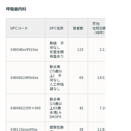
呼吸器内科
平均
平均
DPCコード
DPC名称
患者数
在院日数
在院日数
（自院）
（全国）
肺癌 手
術なし
040040xx9910xx
123
2.12
3.03
気管支鏡
検査あり
肺炎等
(75歳以
上) 手
0400802499x0xx
69
14.51
16.40
術なし
人工呼吸
器なし
肺炎等
(15歳以
0400802299×000
上65歳
42
7.10
8.13
未満) A-
DROP0
間質性肺
040110xxxx00xx
38
12.82
18.68