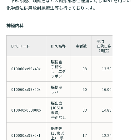
下咽頭癌、喉頭癌などの頭頸部悪性腫瘍に対しIMRTを用いた
化学療法併用放射線療法等も行っております。
神経内科
平均
平均
DPCコード
DPC名称
患者数
在院日数
在院日数
（自院）
（全国）
脳梗塞
手術な
010060xx99x40x
98
13.58
16.89
し エダ
ラボン
脳梗塞
010060xx99x20x
60
16.00
16.94
リハ
脳出血
(JCS10
010040x099000x
33
14.88
18.68
未満)
手術なし
脳炎等
(15歳以
010080xx99x0x1
17
12.24
15.94
上) 手