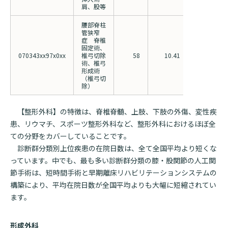
肩、股等
腰部脊柱
管狭窄
症 脊椎
固定術、
070343xx97x0xx
椎弓切除
58
10.41
15.41
術、椎弓
形成術
（椎弓切
除）
【整形外科】の特徴は、脊椎脊髄、上肢、下肢の外傷、変性疾
患、リウマチ、スポーツ整形外科など、整形外科におけるほぼ全
ての分野をカバーしていることです。
診断群分類別上位疾患の在院日数は、全て全国平均より短くな
っています。中でも、最も多い診断群分類の膝・股関節の人工関
節手術は、短時間手術と早期離床リハビリテーションシステムの
構築により、平均在院日数が全国平均よりも大幅に短縮されてい
ます。
形成外科