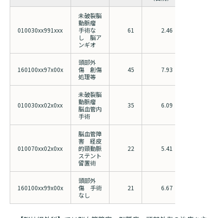
未破裂脳
動脈瘤
010030xx991xxx
手術な
61
2.46
2.86
し 脳ア
ンギオ
頭部外
160100xx97x00x
傷 創傷
45
7.93
9.83
処理等
未破裂脳
動脈瘤
010030xx02x0xx
35
6.09
8.63
脳血管内
手術
脳血管障
害 経皮
010070xx02x0xx
的頸動脈
22
5.41
8.47
ステント
留置術
頭部外
160100xx99x00x
傷 手術
21
6.67
7.99
なし