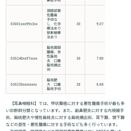
頭頸部悪
性腫瘍
手術な
03001xxx99x3xx
し 化学
30
9.07
26.52
療法あり
放射線療
法あり
扁桃周囲
膿瘍、急
性扁桃
030240xx97xxxx
30
7.80
8.27
炎 口蓋
扁桃摘出
術
扁桃肥
030230xxxxxxxx
大 口蓋
28
6.68
7.35
扁桃手術
【耳鼻咽喉科】では、甲状腺癌に対する悪性腫瘍手術が最も多
い診断群分類となっています。また、副鼻腔炎に対する内視鏡手
術、扁桃肥大や慢性扁桃炎に対する扁桃摘出術、耳下腺、顎下腺
などの良性・悪性腫瘍に対する手術なども多く行っています。