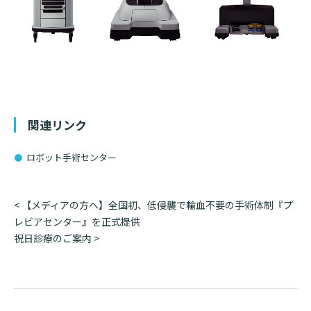
入院のお会計について
連携登録医療機関一覧
研究・業績
臨床研究センターのご紹介
ご面会について
訪問看護指示書について
クラウドファンディング
特長
ご来院にあたって
医療関係者向け講習・研修
東部病院の特長
交通アクセス
人材開発センター
関連リンク
一歩先の医療の提供
診療予約
院内のルールについて
スキルトレーニングセンター
ロボット手術センター
フロアマップ
予約変更・確認
スキルトレーニングセンター 利用方法
広報誌「とーぶたいむ」
院内施設のご案内
投
<
【メディアの方へ】全国初、低侵襲で輸血不要の手術体制『プ
公式SNSアカウント一覧
ご相談・お問い合わせ
当院退職後のカルテ閲覧手続きについて
稿
レビアセンター』を正式提供
ナ
祝日診療のご案内
>
LINEサービスについて
当院退職後のカルテ閲覧手続き
ビ
取材の申し込み
プライバシーポリシー
ゲ
無料低額診療のご案内
ー
東部病院の就労支援サービス
シ