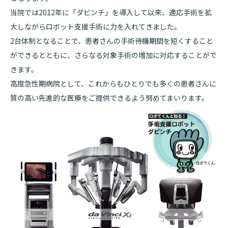
当院では2012年に「ダビンチ」を導入して以来、適応手術を拡
基本情報
ご来院される方へトップ
大しながらロボット支援手術に力を入れてきました。
診療科・センター・部門
2台体制となることで、患者さんの手術待機期間を短くすること
院長あいさつ
外来について
ができるとともに、さらなる対象手術の増加に対応することがで
幹部紹介
医療機関・医療者の方へ
きます。
初診の方へ
高度急性期病院として、これからもひとりでも多くの患者さんに
理念・方針・
患者さんの権利
医療機関・医療者の方へトップ
再診の方へ
お知らせ
質の高い先進的な医療をご提供できるよう努めてまいります。
施設概要と沿革
セカンドオピニオンのご案内
医療連携センターについて
倫理に関する事
イベント
外来のお会計について
患者さんのご紹介方法
情報公開
医療連携センター長ごあいさつ
採用情報
厚生労働大臣が定める掲示事項
入院・面会について
医療連携センターのご案内
施設認定
入院が決まったら
医療機関様からのよくあるご質問
数字で見る
東部病院のいま
病院ボランティア募集
入院中の過ごし方
連携登録医制度
臨床研究に関する情報公開について（オプトアウト）
ご寄付のお願い