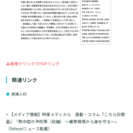
診断書等文書のお申込みについて
診療記録（カルテ）の開示について
よくあるご質問
▲画像クリックでPDFリンク
関連リンク
産婦人科
投
<
【メディア情報】時事メディカル 連載・コラム『こちら診察
稿
室』「熱中症の予防策（前編） ～暑熱環境から身を守る～」
ナ
（Yahoo!ニュース転載）