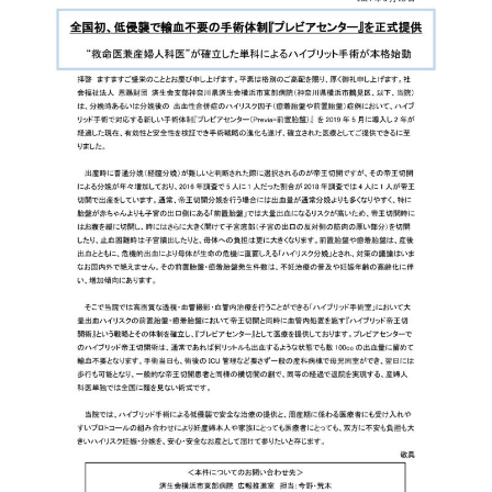
基本情報
ご来院される方へトップ
診療科・センター・部門
院長あいさつ
外来について
幹部紹介
医療機関・医療者の方へ
初診の方へ
理念・方針・
患者さんの権利
医療機関・医療者の方へトップ
再診の方へ
お知らせ
施設概要と沿革
セカンドオピニオンのご案内
医療連携センターについて
倫理に関する事
イベント
外来のお会計について
患者さんのご紹介方法
情報公開
医療連携センター長ごあいさつ
採用情報
厚生労働大臣が定める掲示事項
入院・面会について
医療連携センターのご案内
施設認定
入院が決まったら
医療機関様からのよくあるご質問
数字で見る
東部病院のいま
病院ボランティア募集
入院中の過ごし方
連携登録医制度
臨床研究に関する情報公開について（オプトアウト）
ご寄付のお願い