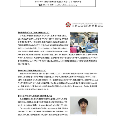
入院のお会計について
連携登録医療機関一覧
研究・業績
臨床研究センターのご紹介
ご面会について
訪問看護指示書について
クラウドファンディング
特長
ご来院にあたって
医療関係者向け講習・研修
東部病院の特長
交通アクセス
人材開発センター
一歩先の医療の提供
診療予約
院内のルールについて
フロアマップ
当院退職後のカルテ閲覧手続きについて
予約変更・確認
広報誌「とーぶたいむ」
院内施設のご案内
当院退職後のカルテ閲覧手続き
公式SNSアカウント一覧
ご相談・お問い合わせ
LINEサービスについて
取材の申し込み
プライバシーポリシー
無料低額診療のご案内
東部病院の就労支援サービス