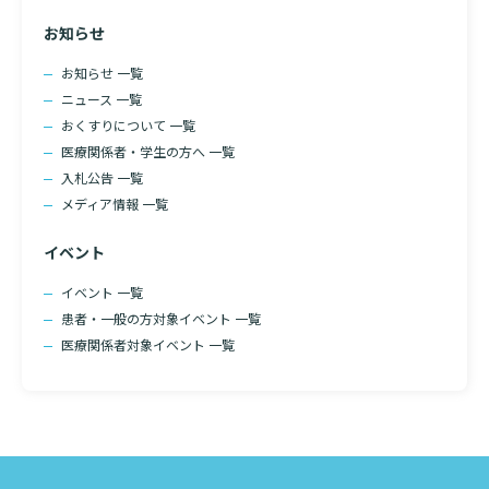
入院のお会計について
お知らせ
連携登録医療機関一覧
研究・業績
臨床研究センターのご紹介
ご面会について
お知らせ 一覧
訪問看護指示書について
クラウドファンディング
ニュース 一覧
特長
ご来院にあたって
おくすりについて 一覧
医療関係者向け講習・研修
医療関係者・学生の方へ 一覧
東部病院の特長
交通アクセス
入札公告 一覧
人材開発センター
一歩先の医療の提供
診療予約
メディア情報 一覧
院内のルールについて
イベント
フロアマップ
当院退職後のカルテ閲覧手続きについて
予約変更・確認
広報誌「とーぶたいむ」
イベント 一覧
院内施設のご案内
当院退職後のカルテ閲覧手続き
患者・一般の方対象イベント 一覧
公式SNSアカウント一覧
ご相談・お問い合わせ
医療関係者対象イベント 一覧
LINEサービスについて
取材の申し込み
プライバシーポリシー
無料低額診療のご案内
東部病院の就労支援サービス