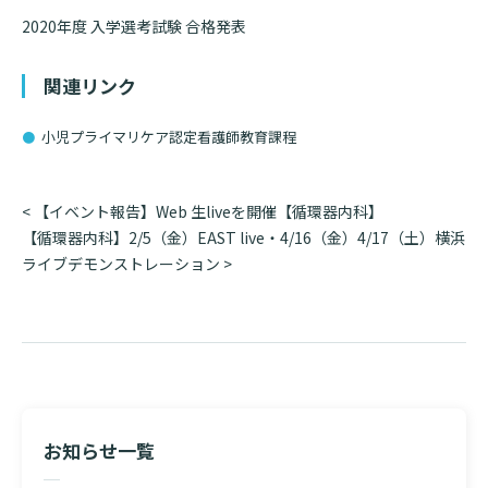
2020年度 入学選考試験 合格発表
基本情報
ご来院される方へトップ
診療科・センター・部門
関連リンク
院長あいさつ
外来について
幹部紹介
医療機関・医療者の方へ
小児プライマリケア認定看護師教育課程
初診の方へ
理念・方針・
患者さんの権利
医療機関・医療者の方へトップ
再診の方へ
お知らせ
投
<
【イベント報告】Web 生liveを開催【循環器内科】
施設概要と沿革
稿
【循環器内科】2/5（金）EAST live・4/16（金）4/17（土）横浜
セカンドオピニオンのご案内
医療連携センターについて
ナ
ライブデモンストレーション
>
倫理に関する事
イベント
ビ
外来のお会計について
患者さんのご紹介方法
情報公開
ゲ
ー
医療連携センター長ごあいさつ
採用情報
厚生労働大臣が定める掲示事項
入院・面会について
シ
医療連携センターのご案内
ョ
施設認定
入院が決まったら
ン
医療機関様からのよくあるご質問
数字で見る
東部病院のいま
病院ボランティア募集
お知らせ一覧
入院中の過ごし方
連携登録医制度
臨床研究に関する情報公開について（オプトアウト）
ご寄付のお願い