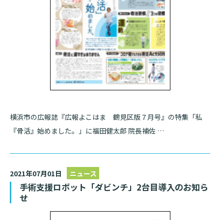
基本情報
ご来院される方へトップ
診療科・センター・部門
院長あいさつ
外来について
幹部紹介
医療機関・医療者の方へ
初診の方へ
理念・方針・
患者さんの権利
医療機関・医療者の方へトップ
再診の方へ
お知らせ
施設概要と沿革
セカンドオピニオンのご案内
医療連携センターについて
横浜市の広報誌『広報よこはま 鶴見区版７月号』の特集「私
倫理に関する事
イベント
『骨活』始めました。」に福田健太郎 院長補佐 …
外来のお会計について
患者さんのご紹介方法
情報公開
医療連携センター長ごあいさつ
採用情報
厚生労働大臣が定める掲示事項
入院・面会について
2021年07月01日
ニュース
医療連携センターのご案内
施設認定
入院が決まったら
手術支援ロボット「ダビンチ」2台目導入のお知ら
せ
医療機関様からのよくあるご質問
数字で見る
東部病院のいま
病院ボランティア募集
入院中の過ごし方
連携登録医制度
臨床研究に関する情報公開について（オプトアウト）
ご寄付のお願い