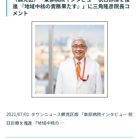
進 『地域中核の責務果たす』」に三角隆彦院長コ
診断書等文書のお申込みについて
メント
診療記録（カルテ）の開示について
よくあるご質問
2021/07/01 タウンニュース鶴見区版 「東部病院インタビュー 祝
日診療を推進 『地域中核の …