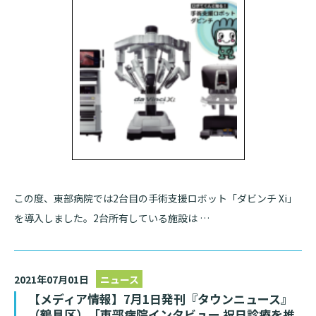
入院のお会計について
連携登録医療機関一覧
研究・業績
臨床研究センターのご紹介
ご面会について
訪問看護指示書について
クラウドファンディング
特長
ご来院にあたって
医療関係者向け講習・研修
東部病院の特長
交通アクセス
人材開発センター
一歩先の医療の提供
診療予約
院内のルールについて
フロアマップ
当院退職後のカルテ閲覧手続きについて
予約変更・確認
広報誌「とーぶたいむ」
院内施設のご案内
この度、東部病院では2台目の手術支援ロボット「ダビンチ Xi」
当院退職後のカルテ閲覧手続き
公式SNSアカウント一覧
ご相談・お問い合わせ
を導入しました。2台所有している施設は …
LINEサービスについて
取材の申し込み
プライバシーポリシー
無料低額診療のご案内
2021年07月01日
ニュース
【メディア情報】7月1日発刊『タウンニュース』
東部病院の就労支援サービス
（鶴見区）「東部病院インタビュー 祝日診療を推