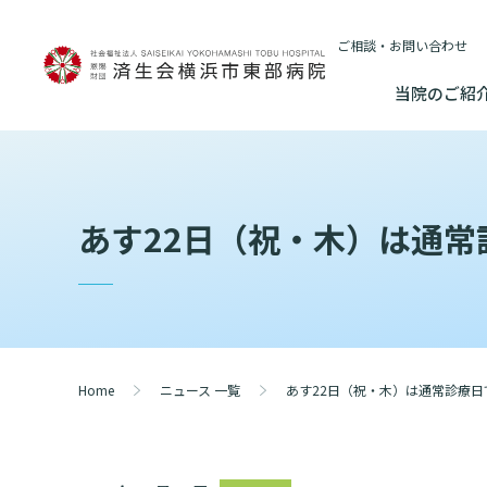
ご相談・お問い合わせ
当院のご紹
当院のご紹介
基本情報
外来について
医療連携センターについて
入院・
あす22日（祝・木）は通常
基本情報
数字で見る
院長あいさつ
初診の方へ
患者さんのご紹介方法
連携登録医制
入院が決ま
情報公開
東部病院のいま
院長あいさつ
臨床研究に関す
再診の方へ
医療連携センター長ごあいさつ
連携登録医療
入院中の過
（オプトアウト
幹部紹介
厚生労働大
幹部紹介
セカンドオピニオンのご案内
医療連携センターのご案内
訪問看護指示
入院のお会
研究・業績
理念・方針・
患者さんの権利
Home
ニュース 一覧
あす22日（祝・木）は通常診療日
理念・方針・患者さんの権利
施設認定
外来のお会計について
医療機関様からのよくあるご質問
ご面会につ
施設概要と沿革
特長
倫理に関する事
施設概要と沿革
数字で見る
東部病院の特長