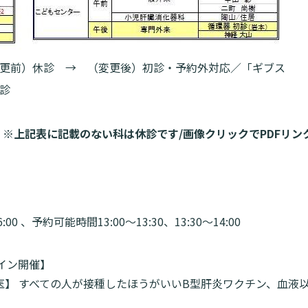
（変更前）休診 → （変更後）初診・予約外対応／「ギブス
診
※
上記表に記載のない科は休診です/画像クリックでPDFリン
、予約可能時間13:00～13:30、13:30～14:00
ライン開催】
】 すべての人が接種したほうがいいB型肝炎ワクチン、血液