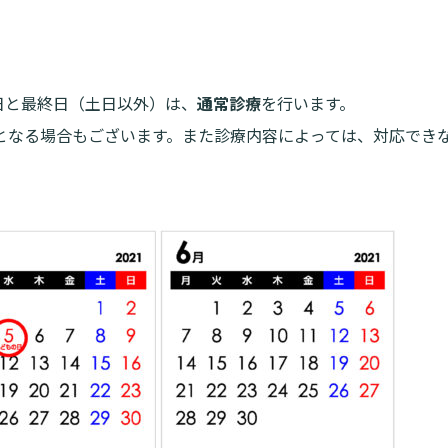
入院・面会について
東部病
ービス
提供
入院が決まったら
関する情報公開について（オ
診断書等
）
みについ
入院中の過ごし方
たいむ」
初日と最終日（土日以外）は、
通常診療
を行います。
診療記録
入院のお会計について
ント一覧
となる場合もございます。
また診療内容によっては、対応でき
開示につ
ご面会について
よくあ
ご来院にあたって