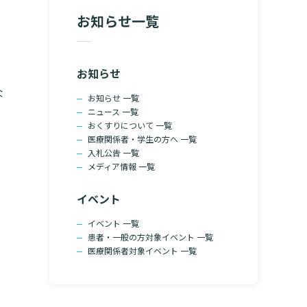
院の就労支援サ
お知らせ一覧
よくあるご質問
文書のお申込
病院ボランティア募集
て
ご寄付のお願い
お知らせ
（カルテ）の
な
いて
臨床研究センターのご紹介
お知らせ 一覧
ニュース 一覧
るご質問
クラウドファンディング
おくすりについて 一覧
医療関係者・学生の方へ 一覧
入札公告 一覧
メディア情報 一覧
診療予約
イベント
予約変更・確認
イベント 一覧
ご相談・お問い合わせ
患者・一般の方対象イベント 一覧
医療関係者対象イベント 一覧