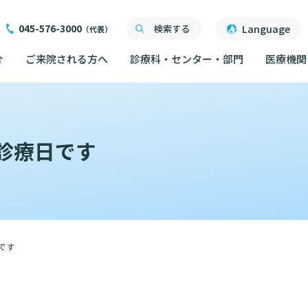
045-576-3000
Language
検索する
（代表）
介
ご来院される方へ
診療科・センター・部門
医療機関
ご来院される方へ
面会について
ご来院にあたって
医療関係者向け講習・
診療日です
外来について
交通ア
度
ったら
交通アクセス
研究・業績
人材開発センター
院内の
初診の方へ
る情報公開について
機関一覧
ごし方
院内のルールについて
フロア
）
臣が定める掲示事項
再診の方へ
院内施
書について
計について
フロアマップ
セカンドオピニオンの
ご案内
です
いて
院内施設のご案内
LINE
外来のお会計について
無料低
東部病院のいま