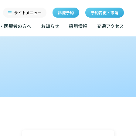
サイトメニュー
診療予約
予約変更・取消
・医療者の方へ
お知らせ
採用情報
交通アクセス
診療科・センター・部門
研修
特長
当院退職後のカルテ閲覧手
続きについて
医療機関・医療者の方へ
クセス
東部病院の特長
LINEサービスについて
ルールについて
当院退職後のカルテ閲覧手続き
一歩先の医療の提供
無料低額診療のご案内
お知らせ
マップ
設のご案内
東部病院の就労支援サービス
広報誌「とーぶたいむ」
イベント
診断書等文書のお申込みについて
サービスについて
公式SNSアカウント一覧
額診療のご案内
診療記録（カルテ）の開示について
採用情報