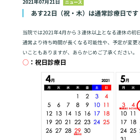
2021年07月21日
ニュース
情報公開
一歩先の医療の
あす22日（祝・木）は通常診療日です
厚生労働大臣が定める掲示事項
倫理に関する事
臨床研究に
プトアウト
施設認定
広報誌「とーぶ
当院では2021年4月から３連休以上となる連休の
公式SNSアカウ
通常より待ち時間が長くなる可能性や、予定が変更
いこともありますが、あらかじめご了承ください。
○
：祝日診療日