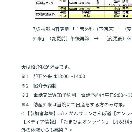
7/5 掲載内容更新 「血管外科（下河原）」
外来」（変更前）午後再診 → （変更後）休
★は紹介状が必要です。
※1 胆石外来は13:00～14:00
※2 紹介予約制
※3 電話又はWEB予約制。電話予約は平日9:00～16:00 
※4 助産外来は当院にて出産をする方のみ対象。
投
<
【参加者募集】5/13 がんサロンさんぽ道【オン
稿
【メディア情報】『たまひよオンライン』【小児科医
ナ
外の体液からも感染？
>