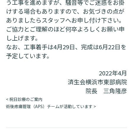
う工事を進めますが、騒音等でご迷惑をお掛
けする場合もありますので、お気づきの点が
基本情報
ご来院される方へトップ
診療科・センター・部門
ありましたらスタッフへお申し付け下さい。
院長あいさつ
ご協力とご理解のほど何卒よろしくお願い申
外来について
し上げます。
幹部紹介
医療機関・医療者の方へ
初診の方へ
なお、工事着手は4月29日、完成は6月22日を
理念・方針・
患者さんの権利
医療機関・医療者の方へトップ
予定しています。
再診の方へ
お知らせ
施設概要と沿革
セカンドオピニオンのご案内
医療連携センターについて
2022年4月
倫理に関する事
イベント
外来のお会計について
済生会横浜市東部病院
患者さんのご紹介方法
情報公開
院長 三角隆彦
医療連携センター長ごあいさつ
採用情報
厚生労働大臣が定める掲示事項
入院・面会について
投
<
祝日診療のご案内
稿
術後疼痛管理（APS）チームが活動しています
>
医療連携センターのご案内
施設認定
入院が決まったら
ナ
医療機関様からのよくあるご質問
ビ
数字で見る
東部病院のいま
病院ボランティア募集
入院中の過ごし方
ゲ
連携登録医制度
臨床研究に関する情報公開について（オプトアウト）
ご寄付のお願い