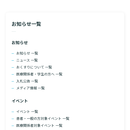
ー
入院のお会計について
シ
連携登録医療機関一覧
研究・業績
臨床研究センターのご紹介
ご面会について
ョ
訪問看護指示書について
ン
クラウドファンディング
お知らせ一覧
特長
ご来院にあたって
医療関係者向け講習・研修
東部病院の特長
お知らせ
交通アクセス
人材開発センター
一歩先の医療の提供
お知らせ 一覧
診療予約
院内のルールについて
ニュース 一覧
スキルトレーニングセンター
おくすりについて 一覧
フロアマップ
予約変更・確認
医療関係者・学生の方へ 一覧
スキルトレーニングセンター 利用方法
広報誌「とーぶたいむ」
院内施設のご案内
入札公告 一覧
公式SNSアカウント一覧
メディア情報 一覧
ご相談・お問い合わせ
当院退職後のカルテ閲覧手続きについて
イベント
LINEサービスについて
当院退職後のカルテ閲覧手続き
イベント 一覧
取材の申し込み
プライバシーポリシー
無料低額診療のご案内
患者・一般の方対象イベント 一覧
医療関係者対象イベント 一覧
東部病院の就労支援サービス