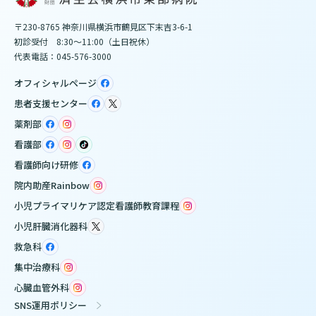
〒230-8765 神奈川県横浜市鶴見区下末吉3-6-1
初診受付 8:30～11:00（土日祝休）
代表電話：045-576-3000
オフィシャルページ
患者支援センター
薬剤部
看護部
看護師向け研修
院内助産Rainbow
小児プライマリケア認定看護師教育課程
小児肝臓消化器科
救急科
集中治療科
心臓血管外科
SNS運用ポリシー