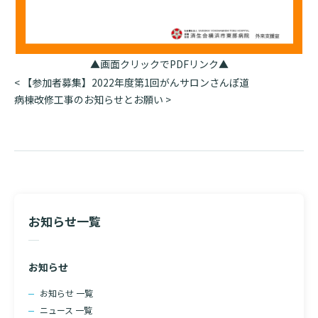
▲画面クリックでPDFリンク▲
投
<
【参加者募集】2022年度第1回がんサロンさんぽ道
稿
病棟改修工事のお知らせとお願い
>
ナ
ビ
検索する
ゲ
ー
シ
ョ
ン
お知らせ一覧
お知らせ
お知らせ 一覧
ニュース 一覧