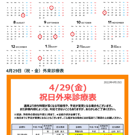
基本情報
ご来院される方へトップ
診療科・センター・部門
院長あいさつ
外来について
幹部紹介
医療機関・医療者の方へ
初診の方へ
理念・方針・
患者さんの権利
医療機関・医療者の方へトップ
再診の方へ
お知らせ
施設概要と沿革
セカンドオピニオンのご案内
4月29日（祝・金）外来診療表
医療連携センターについて
倫理に関する事
イベント
外来のお会計について
患者さんのご紹介方法
情報公開
医療連携センター長ごあいさつ
採用情報
厚生労働大臣が定める掲示事項
入院・面会について
医療連携センターのご案内
施設認定
入院が決まったら
医療機関様からのよくあるご質問
数字で見る
東部病院のいま
病院ボランティア募集
入院中の過ごし方
連携登録医制度
臨床研究に関する情報公開について（オプトアウト）
ご寄付のお願い