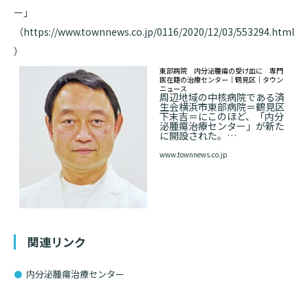
ー」
基本情報
ご来院される方へトップ
（
https://www.townnews.co.jp/0116/2020/12/03/553294.html
診療科・センター・部門
）
院長あいさつ
東部病院 内分泌腫瘍の受け皿に 専門
外来について
医在籍の治療センター｜鶴見区｜タウン
幹部紹介
医療機関・医療者の方へ
ニュース
周辺地域の中核病院である済
初診の方へ
生会横浜市東部病院＝鶴見区
理念・方針・
患者さんの権利
下末吉＝にこのほど、「内分
医療機関・医療者の方へトップ
泌腫瘍治療センター」が新た
再診の方へ
お知らせ
に開設された。…
施設概要と沿革
www.townnews.co.jp
セカンドオピニオンのご案内
医療連携センターについて
倫理に関する事
イベント
外来のお会計について
患者さんのご紹介方法
情報公開
医療連携センター長ごあいさつ
採用情報
厚生労働大臣が定める掲示事項
入院・面会について
関連リンク
医療連携センターのご案内
施設認定
入院が決まったら
内分泌腫瘍治療センター
医療機関様からのよくあるご質問
数字で見る
東部病院のいま
病院ボランティア募集
入院中の過ごし方
連携登録医制度
臨床研究に関する情報公開について（オプトアウト）
ご寄付のお願い