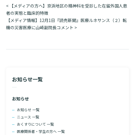
入院のお会計について
投
<
【メディアの方へ】京浜地区の精神科を受診した在留外国人患
連携登録医療機関一覧
研究・業績
臨床研究センターのご紹介
稿
者の実態と臨床的特徴
ご面会について
ナ
【メディア情報】12月1日『読売新聞』医療ルネサンス（２）転
訪問看護指示書について
クラウドファンディング
ビ
機の災害医療に山崎副院長コメント
>
特長
ご来院にあたって
ゲ
医療関係者向け講習・研修
ー
東部病院の特長
交通アクセス
シ
人材開発センター
一歩先の医療の提供
ョ
診療予約
院内のルールについて
ン
フロアマップ
当院退職後のカルテ閲覧手続きについて
予約変更・確認
お知らせ一覧
広報誌「とーぶたいむ」
院内施設のご案内
当院退職後のカルテ閲覧手続き
公式SNSアカウント一覧
ご相談・お問い合わせ
お知らせ
LINEサービスについて
お知らせ 一覧
取材の申し込み
プライバシーポリシー
ニュース 一覧
無料低額診療のご案内
おくすりについて 一覧
東部病院の就労支援サービス
医療関係者・学生の方へ 一覧