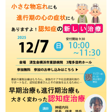
基本情報
ご来院される方へトップ
診療科・センター・部門
院長あいさつ
外来について
幹部紹介
医療機関・医療者の方へ
初診の方へ
理念・方針・
患者さんの権利
医療機関・医療者の方へトップ
再診の方へ
お知らせ
施設概要と沿革
セカンドオピニオンのご案内
医療連携センターについて
倫理に関する事
イベント
外来のお会計について
患者さんのご紹介方法
情報公開
医療連携センター長ごあいさつ
採用情報
厚生労働大臣が定める掲示事項
入院・面会について
医療連携センターのご案内
施設認定
入院が決まったら
医療機関様からのよくあるご質問
数字で見る
東部病院のいま
病院ボランティア募集
入院中の過ごし方
連携登録医制度
臨床研究に関する情報公開について（オプトアウト）
ご寄付のお願い