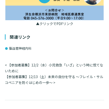
入院のお会計について
連携登録医療機関一覧
研究・業績
臨床研究センターのご紹介
ご面会について
訪問看護指示書について
クラウドファンディング
特長
▲クリックでPDFリンク
ご来院にあたって
医療関係者向け講習・研修
東部病院の特長
関連リンク
交通アクセス
人材開発センター
一歩先の医療の提供
診療予約
院内のルールについて
脳血管神経内科
フロアマップ
当院退職後のカルテ閲覧手続きについて
予約変更・確認
広報誌「とーぶたいむ」
投
<
【参加者募集】12/2（水）小児救急「いざ」という時に慌てな
院内施設のご案内
当院退職後のカルテ閲覧手続き
稿
いために
公式SNSアカウント一覧
ご相談・お問い合わせ
ナ
【参加者募集】12/13（土）未来の自分を守る ～フレイル・サル
ビ
コペニアを防ぐはじめの一歩～
>
LINEサービスについて
ゲ
取材の申し込み
プライバシーポリシー
ー
無料低額診療のご案内
シ
東部病院の就労支援サービス
ョ