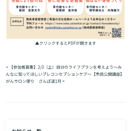
入院のお会計について
連携登録医療機関一覧
研究・業績
臨床研究センターのご紹介
ご面会について
訪問看護指示書について
クラウドファンディング
特長
ご来院にあたって
医療関係者向け講習・研修
東部病院の特長
▲クリックするとPDFが開きます
交通アクセス
人材開発センター
一歩先の医療の提供
診療予約
院内のルールについて
投
<
【参加者募集】2/3（土）自分のライフプランを考えよう～み
フロアマップ
当院退職後のカルテ閲覧手続きについて
予約変更・確認
稿
んなに知ってほしいプレコンセプションケア～【市民公開講座】
広報誌「とーぶたいむ」
院内施設のご案内
ナ
がんサロン便り さんぽ道1月
>
当院退職後のカルテ閲覧手続き
ビ
公式SNSアカウント一覧
ご相談・お問い合わせ
ゲ
ー
LINEサービスについて
シ
取材の申し込み
プライバシーポリシー
無料低額診療のご案内
ョ
ン
東部病院の就労支援サービス