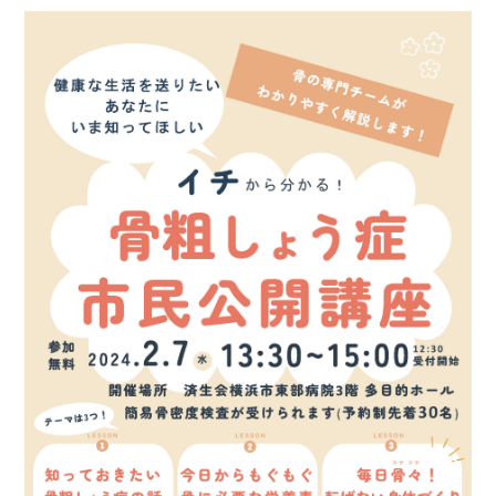
基本情報
ご来院される方へトップ
診療科・センター・部門
院長あいさつ
外来について
幹部紹介
医療機関・医療者の方へ
初診の方へ
理念・方針・
患者さんの権利
医療機関・医療者の方へトップ
再診の方へ
お知らせ
施設概要と沿革
セカンドオピニオンのご案内
医療連携センターについて
倫理に関する事
イベント
外来のお会計について
患者さんのご紹介方法
情報公開
医療連携センター長ごあいさつ
採用情報
厚生労働大臣が定める掲示事項
入院・面会について
医療連携センターのご案内
施設認定
入院が決まったら
医療機関様からのよくあるご質問
数字で見る
東部病院のいま
病院ボランティア募集
入院中の過ごし方
連携登録医制度
臨床研究に関する情報公開について（オプトアウト）
ご寄付のお願い