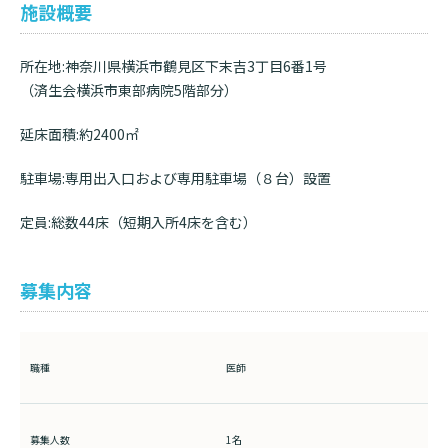
施設概要
所在地:神奈川県横浜市鶴見区下末吉3丁目6番1号
（済生会横浜市東部病院5階部分）
延床面積:約2400㎡
駐車場:専用出入口および専用駐車場（８台）設置
定員:総数44床（短期入所4床を含む）
募集内容
職種
医師
募集人数
1名