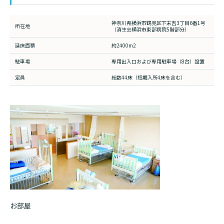
神奈川県横浜市鶴見区下末吉3丁目6番1号
所在地
（済生会横浜市東部病院5階部分）
延床面積
約2400m
2
駐車場
専用出入口および専用駐車場（8台）設置
定員
総数44床（短期入所4床を含む）
お部屋