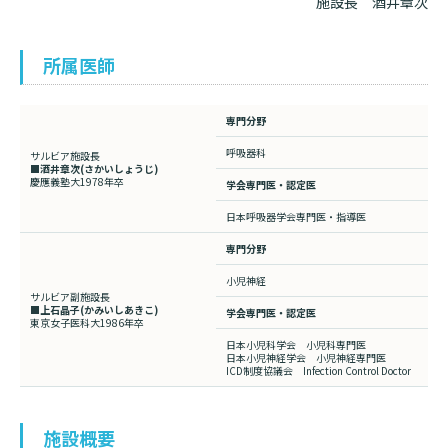
施設長 酒井章次
所属医師
専門分野
呼吸器科
サルビア施設長
■酒井章次
(さかいしょうじ)
慶應義塾大1978年卒
学会専門医・認定医
日本呼吸器学会専門医・指導医
専門分野
小児神経
サルビア副施設長
■上石晶子
(かみいしあきこ)
学会専門医・認定医
東京女子医科大1986年卒
日本小児科学会 小児科専門医
日本小児神経学会 小児神経専門医
ICD制度協議会 Infection Control Doctor
施設概要