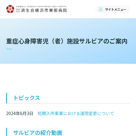
サイトメニュー
検索する
重症心身障害児（者）施設サルビアのご案内
トピックス
2024年6月3日
短期入所事業における運用変更について
当院のご紹介
当院のご紹介トップ
サルビアの紹介動画
ご来院される方へ