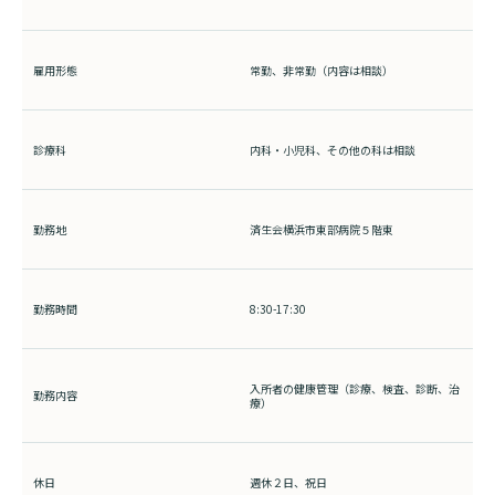
雇用形態
常勤、非常勤（内容は相談）
診療科
内科・小児科、その他の科は相談
勤務地
済生会横浜市東部病院５階東
勤務時間
8:30-17:30
入所者の健康管理（診療、検査、診断、治
勤務内容
療）
休日
週休２日、祝日