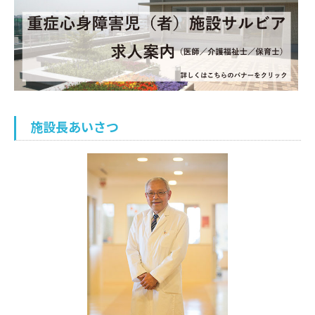
入院のお会計について
連携登録医療機関一覧
研究・業績
臨床研究センターのご紹介
ご面会について
訪問看護指示書について
クラウドファンディング
特長
ご来院にあたって
医療関係者向け講習・研修
東部病院の特長
交通アクセス
施設長あいさつ
人材開発センター
一歩先の医療の提供
診療予約
院内のルールについて
フロアマップ
当院退職後のカルテ閲覧手続きについて
予約変更・確認
広報誌「とーぶたいむ」
院内施設のご案内
当院退職後のカルテ閲覧手続き
公式SNSアカウント一覧
ご相談・お問い合わせ
LINEサービスについて
取材の申し込み
プライバシーポリシー
無料低額診療のご案内
東部病院の就労支援サービス