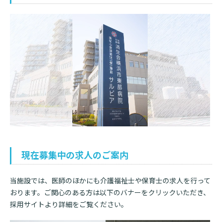
基本情報
ご来院される方へトップ
診療科・センター・部門
院長あいさつ
外来について
幹部紹介
医療機関・医療者の方へ
初診の方へ
理念・方針・
患者さんの権利
医療機関・医療者の方へトップ
再診の方へ
お知らせ
施設概要と沿革
セカンドオピニオンのご案内
医療連携センターについて
倫理に関する事
イベント
外来のお会計について
患者さんのご紹介方法
情報公開
現在募集中の求人のご案内
医療連携センター長ごあいさつ
採用情報
厚生労働大臣が定める掲示事項
入院・面会について
医療連携センターのご案内
当施設では、医師のほかにも介護福祉士や保育士の求人を行って
施設認定
入院が決まったら
おります。ご関心のある方は以下のバナーをクリックいただき、
医療機関様からのよくあるご質問
数字で見る
東部病院のいま
病院ボランティア募集
採用サイトより詳細をご覧ください。
入院中の過ごし方
連携登録医制度
臨床研究に関する情報公開について（オプトアウト）
ご寄付のお願い