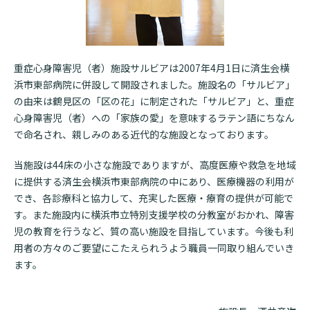
診断書等文書のお申込みについて
診療記録（カルテ）の開示について
重症心身障害児（者）施設サルビアは2007年4月1日に済生会横
よくあるご質問
浜市東部病院に併設して開設されました。施設名の「サルビア」
の由来は鶴見区の「区の花」に制定された「サルビア」と、重症
心身障害児（者）への「家族の愛」を意味するラテン語にちなん
で命名され、親しみのある近代的な施設となっております。
当施設は44床の小さな施設でありますが、高度医療や救急を地域
に提供する済生会横浜市東部病院の中にあり、医療機器の利用が
でき、各診療科と協力して、充実した医療・療育の提供が可能で
す。また施設内に横浜市立特別支援学校の分教室がおかれ、障害
児の教育を行うなど、質の高い施設を目指しています。今後も利
用者の方々のご要望にこたえられうよう職員一同取り組んでいき
ます。