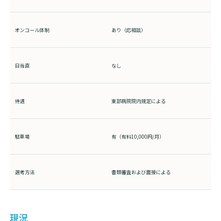
オンコール体制
あり（応相談）
日当直
なし
待遇
東部病院院内規定による
駐車場
有（有料10,000円/月）
選考方法
書類審査および面接による
現況