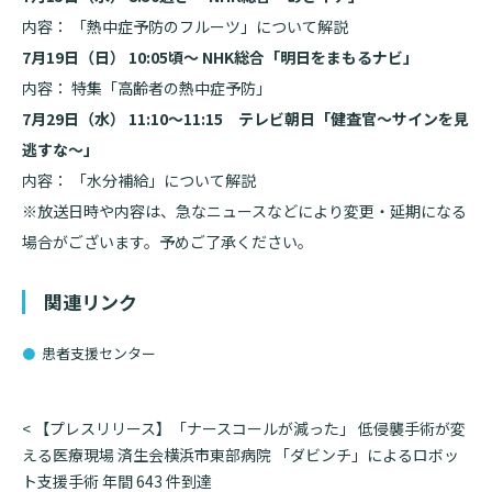
入院のお会計について
内容： 「熱中症予防のフルーツ」について解説
連携登録医療機関一覧
研究・業績
臨床研究センターのご紹介
ご面会について
7月19日（日） 10:05頃～ NHK総合「明日をまもるナビ」
訪問看護指示書について
クラウドファンディング
内容： 特集「高齢者の熱中症予防」
特長
ご来院にあたって
7月29日（水） 11:10～11:15 テレビ朝日「健査官～サインを見
医療関係者向け講習・研修
逃すな～」
東部病院の特長
交通アクセス
内容： 「水分補給」について解説
人材開発センター
一歩先の医療の提供
診療予約
※放送日時や内容は、急なニュースなどにより変更・延期になる
院内のルールについて
場合がございます。予めご了承ください。
フロアマップ
当院退職後のカルテ閲覧手続きについて
予約変更・確認
広報誌「とーぶたいむ」
関連リンク
院内施設のご案内
当院退職後のカルテ閲覧手続き
公式SNSアカウント一覧
ご相談・お問い合わせ
患者支援センター
LINEサービスについて
取材の申し込み
プライバシーポリシー
投
<
【プレスリリース】「ナースコールが減った」 低侵襲手術が変
無料低額診療のご案内
稿
える医療現場 済生会横浜市東部病院 「ダビンチ」によるロボッ
東部病院の就労支援サービス
ナ
ト支援手術 年間 643 件到達