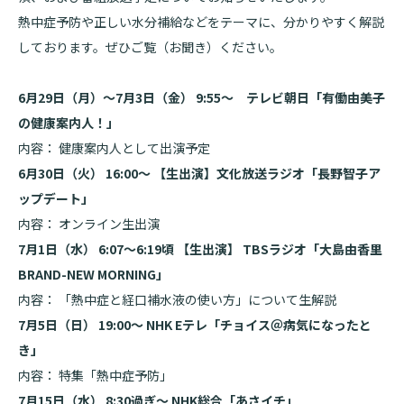
熱中症予防や正しい水分補給などをテーマに、分かりやすく解説
基本情報
ご来院される方へトップ
しております。ぜひご覧（お聞き）ください。
診療科・センター・部門
院長あいさつ
外来について
6月29日（月）～7月3日（金） 9:55～ テレビ朝日「有働由美子
幹部紹介
医療機関・医療者の方へ
の健康案内人！」
初診の方へ
内容： 健康案内人として出演予定
理念・方針・
患者さんの権利
医療機関・医療者の方へトップ
再診の方へ
お知らせ
6月30日（火） 16:00～ 【生出演】文化放送ラジオ「長野智子ア
施設概要と沿革
ップデート」
セカンドオピニオンのご案内
医療連携センターについて
倫理に関する事
内容： オンライン生出演
イベント
外来のお会計について
7月1日（水） 6:07～6:19頃 【生出演】 TBSラジオ「大島由香里
患者さんのご紹介方法
情報公開
BRAND-NEW MORNING」
医療連携センター長ごあいさつ
採用情報
厚生労働大臣が定める掲示事項
入院・面会について
内容： 「熱中症と経口補水液の使い方」について生解説
7月5日（日） 19:00～ NHK Eテレ「チョイス＠病気になったと
医療連携センターのご案内
施設認定
入院が決まったら
き」
医療機関様からのよくあるご質問
数字で見る
東部病院のいま
病院ボランティア募集
入院中の過ごし方
内容： 特集「熱中症予防」
連携登録医制度
7月15日（水） 8:30過ぎ～ NHK総合「あさイチ」
臨床研究に関する情報公開について（オプトアウト）
ご寄付のお願い