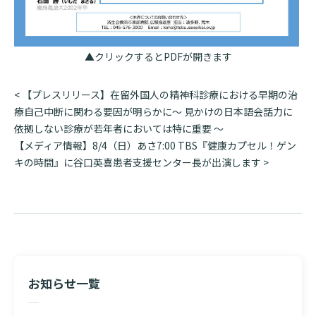
入院のお会計について
連携登録医療機関一覧
研究・業績
臨床研究センターのご紹介
ご面会について
訪問看護指示書について
クラウドファンディング
▲クリックするとPDFが開きます
特長
ご来院にあたって
医療関係者向け講習・研修
投
<
【プレスリリース】在留外国人の精神科診療における早期の治
東部病院の特長
交通アクセス
稿
療自己中断に関わる要因が明らかに～ 見かけの日本語会話力に
人材開発センター
ナ
一歩先の医療の提供
依拠しない診療が若年者においては特に重要 ～
診療予約
院内のルールについて
ビ
【メディア情報】8/4（日）あさ7:00 TBS『健康カプセル！ゲン
ゲ
キの時間』に谷口英喜患者支援センター長が出演します
>
フロアマップ
当院退職後のカルテ閲覧手続きについて
予約変更・確認
ー
広報誌「とーぶたいむ」
院内施設のご案内
シ
当院退職後のカルテ閲覧手続き
ョ
公式SNSアカウント一覧
ご相談・お問い合わせ
ン
LINEサービスについて
取材の申し込み
プライバシーポリシー
無料低額診療のご案内
お知らせ一覧
東部病院の就労支援サービス