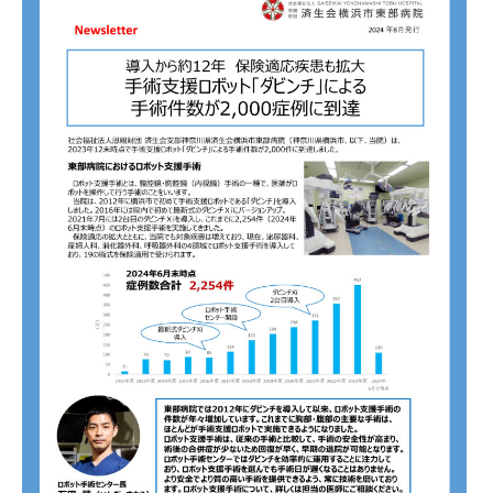
基本情報
ご来院される方へトップ
診療科・センター・部門
院長あいさつ
外来について
幹部紹介
医療機関・医療者の方へ
初診の方へ
理念・方針・
患者さんの権利
医療機関・医療者の方へトップ
再診の方へ
お知らせ
施設概要と沿革
セカンドオピニオンのご案内
医療連携センターについて
倫理に関する事
イベント
外来のお会計について
患者さんのご紹介方法
情報公開
医療連携センター長ごあいさつ
採用情報
厚生労働大臣が定める掲示事項
入院・面会について
医療連携センターのご案内
施設認定
入院が決まったら
医療機関様からのよくあるご質問
数字で見る
東部病院のいま
病院ボランティア募集
入院中の過ごし方
連携登録医制度
臨床研究に関する情報公開について（オプトアウト）
ご寄付のお願い