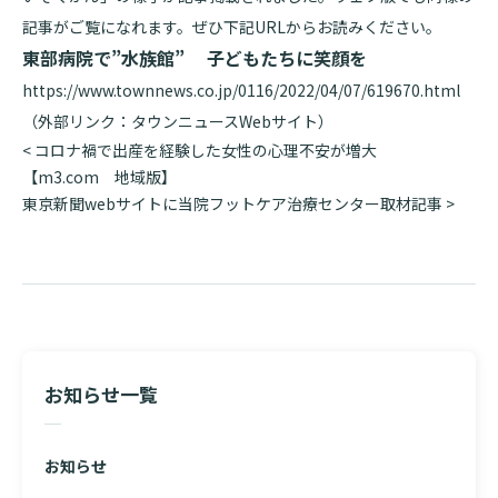
記事がご覧になれます。ぜひ下記URLからお読みください。
基本情報
ご来院される方へトップ
東部病院で”水族館”
子どもたちに笑顔を
診療科・センター・部門
https://www.townnews.co.jp/0116/2022/04/07/619670.html
院長あいさつ
外来について
（外部リンク：タウンニュースWebサイト）
幹部紹介
医療機関・医療者の方へ
投
<
コロナ禍で出産を経験した女性の心理不安が増大
初診の方へ
稿
【m3.com 地域版】
理念・方針・
患者さんの権利
医療機関・医療者の方へトップ
ナ
東京新聞webサイトに当院フットケア治療センター取材記事
>
再診の方へ
お知らせ
施設概要と沿革
ビ
ゲ
セカンドオピニオンのご案内
医療連携センターについて
倫理に関する事
ー
イベント
外来のお会計について
シ
患者さんのご紹介方法
情報公開
ョ
医療連携センター長ごあいさつ
採用情報
厚生労働大臣が定める掲示事項
ン
入院・面会について
お知らせ一覧
医療連携センターのご案内
施設認定
入院が決まったら
医療機関様からのよくあるご質問
数字で見る
東部病院のいま
病院ボランティア募集
入院中の過ごし方
お知らせ
連携登録医制度
臨床研究に関する情報公開について（オプトアウト）
ご寄付のお願い