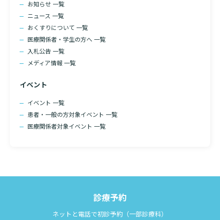
入院のお会計について
お知らせ 一覧
連携登録医療機関一覧
ニュース 一覧
研究・業績
臨床研究センターのご紹介
ご面会について
おくすりについて 一覧
訪問看護指示書について
クラウドファンディング
医療関係者・学生の方へ 一覧
特長
入札公告 一覧
ご来院にあたって
メディア情報 一覧
医療関係者向け講習・研修
東部病院の特長
交通アクセス
イベント
人材開発センター
一歩先の医療の提供
診療予約
院内のルールについて
イベント 一覧
フロアマップ
患者・一般の方対象イベント 一覧
当院退職後のカルテ閲覧手続きについて
予約変更・確認
医療関係者対象イベント 一覧
広報誌「とーぶたいむ」
院内施設のご案内
当院退職後のカルテ閲覧手続き
公式SNSアカウント一覧
ご相談・お問い合わせ
LINEサービスについて
取材の申し込み
プライバシーポリシー
無料低額診療のご案内
診療予約
東部病院の就労支援サービス
ネットと電話で初診予約（一部診療科）
検索する