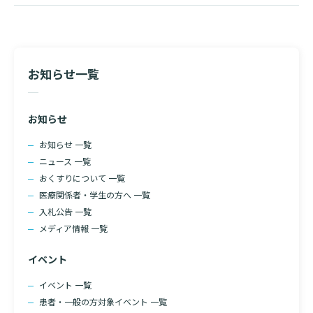
ー
入院のお会計について
シ
連携登録医療機関一覧
研究・業績
臨床研究センターのご紹介
ご面会について
ョ
訪問看護指示書について
ン
クラウドファンディング
特長
お知らせ一覧
ご来院にあたって
医療関係者向け講習・研修
東部病院の特長
交通アクセス
お知らせ
人材開発センター
一歩先の医療の提供
診療予約
院内のルールについて
お知らせ 一覧
フロアマップ
ニュース 一覧
当院退職後のカルテ閲覧手続きについて
予約変更・確認
おくすりについて 一覧
広報誌「とーぶたいむ」
院内施設のご案内
医療関係者・学生の方へ 一覧
当院退職後のカルテ閲覧手続き
公式SNSアカウント一覧
入札公告 一覧
ご相談・お問い合わせ
メディア情報 一覧
LINEサービスについて
イベント
取材の申し込み
プライバシーポリシー
無料低額診療のご案内
イベント 一覧
東部病院の就労支援サービス
患者・一般の方対象イベント 一覧