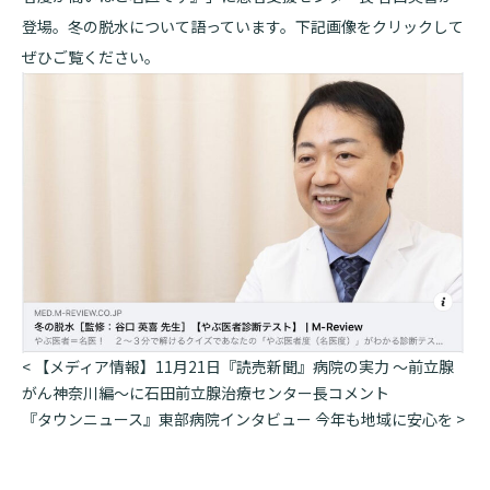
登場。冬の脱水について語っています。下記画像をクリックして
基本情報
ご来院される方へトップ
ぜひご覧ください。
診療科・センター・部門
院長あいさつ
外来について
幹部紹介
医療機関・医療者の方へ
初診の方へ
理念・方針・
患者さんの権利
医療機関・医療者の方へトップ
再診の方へ
お知らせ
施設概要と沿革
セカンドオピニオンのご案内
医療連携センターについて
倫理に関する事
イベント
外来のお会計について
患者さんのご紹介方法
情報公開
医療連携センター長ごあいさつ
採用情報
厚生労働大臣が定める掲示事項
入院・面会について
投
<
【メディア情報】11月21日『読売新聞』病院の実力 〜前立腺
稿
がん神奈川編〜に石田前立腺治療センター長コメント
医療連携センターのご案内
施設認定
入院が決まったら
ナ
『タウンニュース』東部病院インタビュー 今年も地域に安心を
>
医療機関様からのよくあるご質問
数字で見る
東部病院のいま
ビ
病院ボランティア募集
入院中の過ごし方
ゲ
連携登録医制度
臨床研究に関する情報公開について（オプトアウト）
ご寄付のお願い