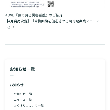
入院のお会計について
連携登録医療機関一覧
研究・業績
臨床研究センターのご紹介
ご面会について
投
<
DVD『目で見る災害看護』のご紹介
訪問看護指示書について
クラウドファンディング
稿
【4月発売決定】『術後回復を促進させる周術期実践マニュア
特長
ご来院にあたって
ナ
ル』
>
医療関係者向け講習・研修
ビ
東部病院の特長
交通アクセス
ゲ
人材開発センター
ー
一歩先の医療の提供
診療予約
院内のルールについて
シ
ョ
フロアマップ
当院退職後のカルテ閲覧手続きについて
予約変更・確認
ン
広報誌「とーぶたいむ」
院内施設のご案内
お知らせ一覧
当院退職後のカルテ閲覧手続き
公式SNSアカウント一覧
ご相談・お問い合わせ
お知らせ
LINEサービスについて
お知らせ 一覧
取材の申し込み
プライバシーポリシー
無料低額診療のご案内
ニュース 一覧
おくすりについて 一覧
東部病院の就労支援サービス