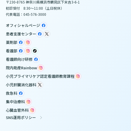
〒230-8765 神奈川県横浜市鶴見区下末吉3-6-1
初診受付 8:30～11:00（土日祝休）
代表電話：045-576-3000
オフィシャルページ
患者支援センター
薬剤部
看護部
看護師向け研修
院内助産Rainbow
小児プライマリケア認定看護師教育課程
小児肝臓消化器科
救急科
集中治療科
心臓血管外科
SNS運用ポリシー