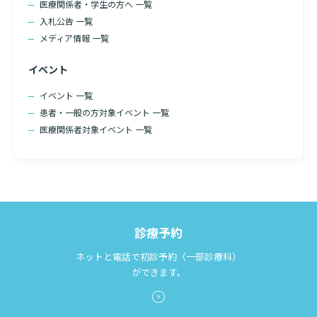
医療関係者・学生の方へ 一覧
診断書等文書のお申込みについて
入札公告 一覧
メディア情報 一覧
診療記録（カルテ）の開示について
イベント
よくあるご質問
イベント 一覧
患者・一般の方対象イベント 一覧
検索する
医療関係者対象イベント 一覧
診療予約
ネットと電話で初診予約（一部診療科）
ができます。