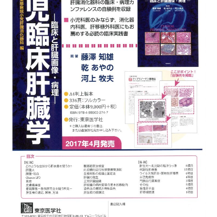
基本情報
ご来院される方へトップ
診療科・センター・部門
院長あいさつ
外来について
幹部紹介
医療機関・医療者の方へ
初診の方へ
理念・方針・
患者さんの権利
医療機関・医療者の方へトップ
再診の方へ
お知らせ
施設概要と沿革
セカンドオピニオンのご案内
医療連携センターについて
倫理に関する事
イベント
外来のお会計について
患者さんのご紹介方法
情報公開
医療連携センター長ごあいさつ
採用情報
厚生労働大臣が定める掲示事項
入院・面会について
医療連携センターのご案内
施設認定
入院が決まったら
医療機関様からのよくあるご質問
数字で見る
東部病院のいま
病院ボランティア募集
入院中の過ごし方
連携登録医制度
臨床研究に関する情報公開について（オプトアウト）
ご寄付のお願い