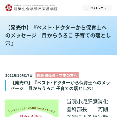
サイトメニュー
【発売中】『ベスト･ドクターから保育士へ
検索する
のメッセージ 目からうろこ 子育ての落とし
穴』
2022年10月17日
医療関係者・学生の方へ
【発売中】『ベスト･ドクターから保育士へのメッ
セージ 目からうろこ 子育ての落とし穴』
当院のご紹介
当院小児肝臓消化
器科部長 十河剛
当院のご紹介トップ
医師による福祉新
ご来院される方へ