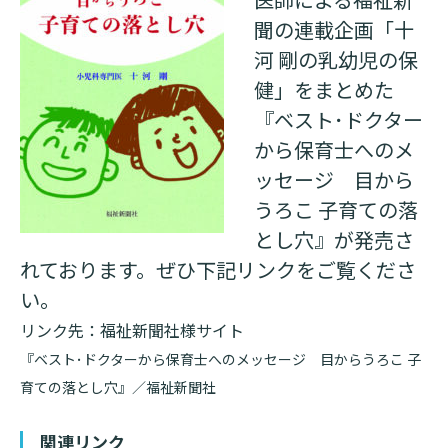
聞の連載企画「十
基本情報
ご来院される方へトップ
河 剛の乳幼児の保
診療科・センター・部門
健」をまとめた
院長あいさつ
外来について
『ベスト･ドクター
幹部紹介
医療機関・医療者の方へ
から保育士へのメ
初診の方へ
理念・方針・
患者さんの権利
ッセージ 目から
医療機関・医療者の方へトップ
再診の方へ
お知らせ
うろこ 子育ての落
施設概要と沿革
セカンドオピニオンのご案内
とし穴』が発売さ
医療連携センターについて
倫理に関する事
イベント
れております。ぜひ下記リンクをご覧くださ
外来のお会計について
患者さんのご紹介方法
情報公開
い。
医療連携センター長ごあいさつ
採用情報
厚生労働大臣が定める掲示事項
リンク先：福祉新聞社様サイト
入院・面会について
『ベスト･ドクターから保育士へのメッセージ 目からうろこ 子
医療連携センターのご案内
施設認定
入院が決まったら
育ての落とし穴』／福祉新聞社
医療機関様からのよくあるご質問
数字で見る
東部病院のいま
病院ボランティア募集
入院中の過ごし方
関連リンク
連携登録医制度
臨床研究に関する情報公開について（オプトアウト）
ご寄付のお願い