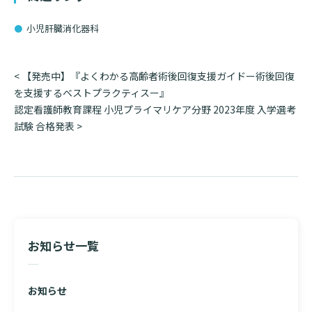
入院のお会計について
連携登録医療機関一覧
研究・業績
臨床研究センターのご紹介
小児肝臓消化器科
ご面会について
訪問看護指示書について
クラウドファンディング
特長
ご来院にあたって
投
<
【発売中】『よくわかる高齢者術後回復支援ガイドー術後回復
医療関係者向け講習・研修
稿
を支援するベストプラクティスー』
東部病院の特長
交通アクセス
ナ
認定看護師教育課程 小児プライマリケア分野 2023年度 入学選考
人材開発センター
ビ
試験 合格発表
>
一歩先の医療の提供
診療予約
院内のルールについて
ゲ
ー
フロアマップ
当院退職後のカルテ閲覧手続きについて
予約変更・確認
シ
広報誌「とーぶたいむ」
院内施設のご案内
ョ
当院退職後のカルテ閲覧手続き
ン
公式SNSアカウント一覧
ご相談・お問い合わせ
お知らせ一覧
LINEサービスについて
取材の申し込み
プライバシーポリシー
無料低額診療のご案内
お知らせ
東部病院の就労支援サービス