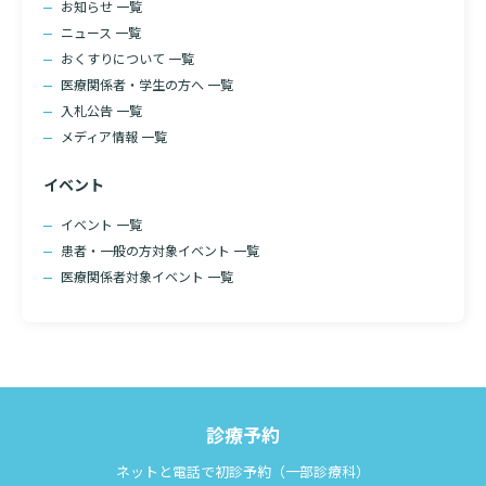
お知らせ 一覧
診断書等文書のお申込みについて
ニュース 一覧
おくすりについて 一覧
診療記録（カルテ）の開示について
医療関係者・学生の方へ 一覧
入札公告 一覧
よくあるご質問
メディア情報 一覧
イベント
イベント 一覧
検索する
患者・一般の方対象イベント 一覧
医療関係者対象イベント 一覧
診療予約
ネットと電話で初診予約（一部診療科）