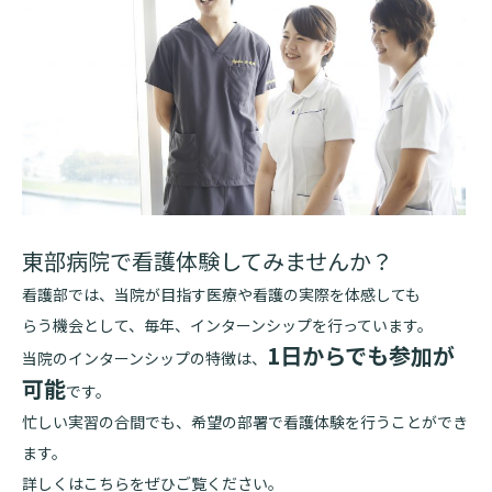
基本情報
ご来院される方へトップ
診療科・センター・部門
院長あいさつ
外来について
幹部紹介
医療機関・医療者の方へ
初診の方へ
理念・方針・
患者さんの権利
医療機関・医療者の方へトップ
再診の方へ
お知らせ
施設概要と沿革
セカンドオピニオンのご案内
東部病院で看護体験してみませんか？
医療連携センターについて
倫理に関する事
イベント
看護部では、当院が目指す医療や看護の実際を体感しても
外来のお会計について
患者さんのご紹介方法
情報公開
らう機会として、毎年、インターンシップを行っています。
1日からでも参加が
医療連携センター長ごあいさつ
採用情報
厚生労働大臣が定める掲示事項
当院のインターンシップの特徴は、
入院・面会について
可能
です。
医療連携センターのご案内
施設認定
入院が決まったら
忙しい実習の合間でも、希望の部署で看護体験を行うことができ
医療機関様からのよくあるご質問
数字で見る
東部病院のいま
病院ボランティア募集
ます。
入院中の過ごし方
詳しくは
こちら
をぜひご覧ください。
連携登録医制度
臨床研究に関する情報公開について（オプトアウト）
ご寄付のお願い