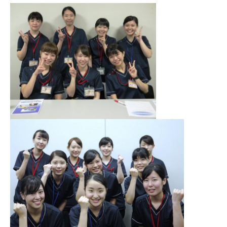
入院のお会計について
連携登録医療機関一覧
研究・業績
臨床研究センターのご紹介
ご面会について
訪問看護指示書について
クラウドファンディング
特長
ご来院にあたって
医療関係者向け講習・研修
東部病院の特長
交通アクセス
人材開発センター
一歩先の医療の提供
診療予約
院内のルールについて
フロアマップ
当院退職後のカルテ閲覧手続きについて
予約変更・確認
広報誌「とーぶたいむ」
院内施設のご案内
当院退職後のカルテ閲覧手続き
公式SNSアカウント一覧
ご相談・お問い合わせ
LINEサービスについて
取材の申し込み
プライバシーポリシー
無料低額診療のご案内
東部病院の就労支援サービス