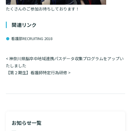
診断書等文書のお申込みについて
たくさんのご参加お待ちしております！
診療記録（カルテ）の開示について
関連リンク
よくあるご質問
看護部RECRUITING 2018
投
<
神奈川県脳卒中地域連携パスデータ収集プログラムをアップい
稿
たしました
ナ
【第２期生】看護師特定行為研修
>
ビ
ゲ
ー
シ
ョ
ン
お知らせ一覧