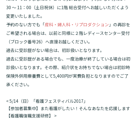
30 ～ 11：00（土日祝休）に1階 総合受付へお越しいただくよう
基本情報
ご来院される方へトップ
変更いたしました。
診療科・センター・部門
予約のない方でも「
産科・婦人科・リプロダクション
」の再診を
院長あいさつ
外来について
ご希望される場合は、以前と同様に２階レディースセンター受付
幹部紹介
医療機関・医療者の方へ
（ブロック番号26）へ直接お越しください。
初診の方へ
過去に受診歴がない場合は、初診扱いとなります。
理念・方針・
患者さんの権利
医療機関・医療者の方へトップ
再診の方へ
お知らせ
過去に受診歴がある場合でも、一度治療が終了している場合は初
施設概要と沿革
診扱いとなります。その際、紹介状をお持ちでない場合は初診時
セカンドオピニオンのご案内
医療連携センターについて
倫理に関する事
保険外併用療養費として5,400円が実費負担となりますのでご了
イベント
外来のお会計について
承ください。
患者さんのご紹介方法
情報公開
医療連携センター長ごあいさつ
採用情報
厚生労働大臣が定める掲示事項
投
<
5/14（日）「看護フェスティバル2017」
入院・面会について
稿
【参加者募集中】また看護がしたい！そんなあなたを応援します
医療連携センターのご案内
施設認定
入院が決まったら
ナ
【看護職復職支援研修】
>
医療機関様からのよくあるご質問
ビ
数字で見る
東部病院のいま
病院ボランティア募集
入院中の過ごし方
ゲ
連携登録医制度
臨床研究に関する情報公開について（オプトアウト）
ご寄付のお願い