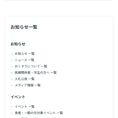
ー
入院のお会計について
シ
連携登録医療機関一覧
研究・業績
臨床研究センターのご紹介
ご面会について
ョ
訪問看護指示書について
ン
クラウドファンディング
特長
お知らせ一覧
ご来院にあたって
医療関係者向け講習・研修
東部病院の特長
交通アクセス
お知らせ
人材開発センター
一歩先の医療の提供
診療予約
院内のルールについて
お知らせ 一覧
ニュース 一覧
フロアマップ
当院退職後のカルテ閲覧手続きについて
予約変更・確認
おくすりについて 一覧
広報誌「とーぶたいむ」
院内施設のご案内
医療関係者・学生の方へ 一覧
当院退職後のカルテ閲覧手続き
入札公告 一覧
公式SNSアカウント一覧
ご相談・お問い合わせ
メディア情報 一覧
LINEサービスについて
イベント
取材の申し込み
プライバシーポリシー
無料低額診療のご案内
イベント 一覧
患者・一般の方対象イベント 一覧
東部病院の就労支援サービス