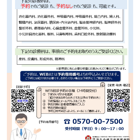
基本情報
ご来院される方へトップ
診療科・センター・部門
院長あいさつ
外来について
幹部紹介
医療機関・医療者の方へ
初診の方へ
理念・方針・
患者さんの権利
医療機関・医療者の方へトップ
再診の方へ
お知らせ
施設概要と沿革
セカンドオピニオンのご案内
医療連携センターについて
倫理に関する事
イベント
外来のお会計について
患者さんのご紹介方法
情報公開
医療連携センター長ごあいさつ
採用情報
厚生労働大臣が定める掲示事項
入院・面会について
医療連携センターのご案内
施設認定
入院が決まったら
医療機関様からのよくあるご質問
数字で見る
東部病院のいま
病院ボランティア募集
入院中の過ごし方
連携登録医制度
臨床研究に関する情報公開について（オプトアウト）
ご寄付のお願い