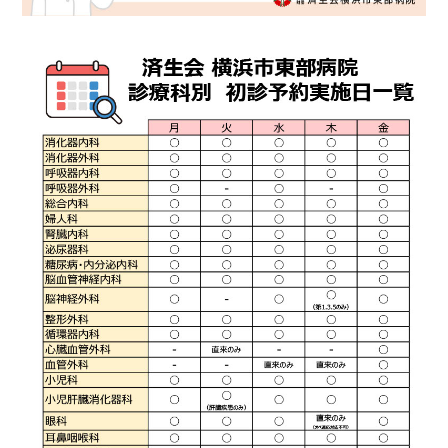
入院のお会計について
連携登録医療機関一覧
研究・業績
臨床研究センターのご紹介
ご面会について
訪問看護指示書について
クラウドファンディング
特長
ご来院にあたって
医療関係者向け講習・研修
東部病院の特長
交通アクセス
人材開発センター
一歩先の医療の提供
診療予約
院内のルールについて
フロアマップ
当院退職後のカルテ閲覧手続きについて
予約変更・確認
広報誌「とーぶたいむ」
院内施設のご案内
当院退職後のカルテ閲覧手続き
公式SNSアカウント一覧
ご相談・お問い合わせ
LINEサービスについて
取材の申し込み
プライバシーポリシー
無料低額診療のご案内
東部病院の就労支援サービス