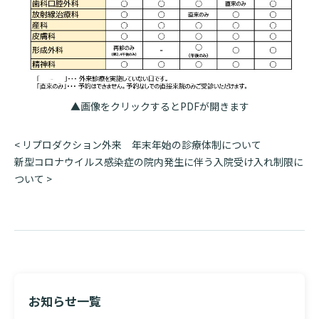
診断書等文書のお申込みについて
診療記録（カルテ）の開示について
よくあるご質問
▲画像をクリックするとPDFが開きます
投
<
リプロダクション外来 年末年始の診療体制について
稿
新型コロナウイルス感染症の院内発生に伴う入院受け入れ制限に
ナ
ついて
>
ビ
ゲ
ー
シ
ョ
ン
お知らせ一覧