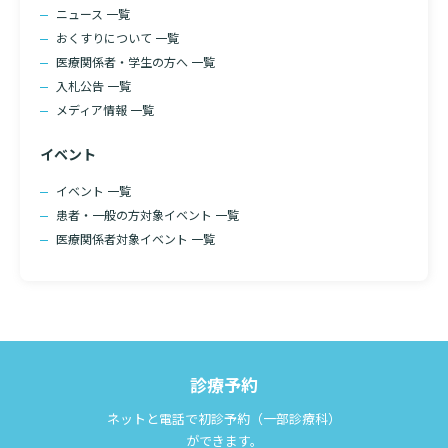
ニュース 一覧
診断書等文書のお申込みについて
おくすりについて 一覧
医療関係者・学生の方へ 一覧
診療記録（カルテ）の開示について
入札公告 一覧
よくあるご質問
メディア情報 一覧
イベント
イベント 一覧
検索する
患者・一般の方対象イベント 一覧
医療関係者対象イベント 一覧
診療予約
ネットと電話で初診予約（一部診療科）
ができます。