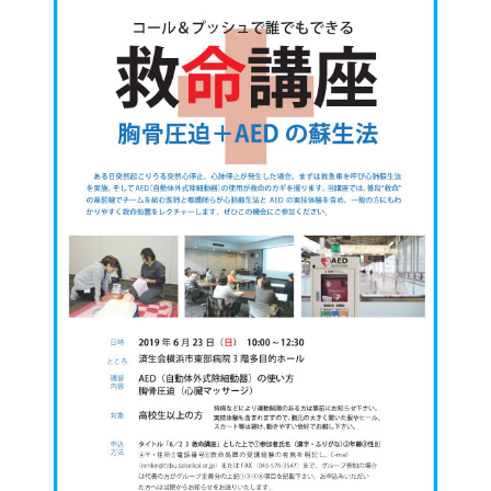
基本情報
ご来院される方へトップ
診療科・センター・部門
院長あいさつ
外来について
幹部紹介
医療機関・医療者の方へ
初診の方へ
理念・方針・
患者さんの権利
医療機関・医療者の方へトップ
再診の方へ
お知らせ
施設概要と沿革
セカンドオピニオンのご案内
医療連携センターについて
倫理に関する事
イベント
外来のお会計について
患者さんのご紹介方法
情報公開
医療連携センター長ごあいさつ
採用情報
厚生労働大臣が定める掲示事項
入院・面会について
医療連携センターのご案内
施設認定
入院が決まったら
医療機関様からのよくあるご質問
数字で見る
東部病院のいま
病院ボランティア募集
入院中の過ごし方
連携登録医制度
臨床研究に関する情報公開について（オプトアウト）
ご寄付のお願い