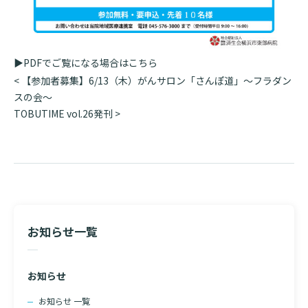
入院のお会計について
連携登録医療機関一覧
研究・業績
臨床研究センターのご紹介
ご面会について
訪問看護指示書について
クラウドファンディング
▶︎PDFでご覧になる場合は
こちら
特長
ご来院にあたって
投
<
【参加者募集】6/13（木）がんサロン「さんぽ道」〜フラダン
医療関係者向け講習・研修
稿
スの会〜
東部病院の特長
交通アクセス
ナ
TOBUTIME vol.26発刊
>
人材開発センター
一歩先の医療の提供
診療予約
ビ
院内のルールについて
ゲ
フロアマップ
ー
当院退職後のカルテ閲覧手続きについて
予約変更・確認
シ
広報誌「とーぶたいむ」
院内施設のご案内
当院退職後のカルテ閲覧手続き
ョ
公式SNSアカウント一覧
ご相談・お問い合わせ
ン
お知らせ一覧
LINEサービスについて
取材の申し込み
プライバシーポリシー
無料低額診療のご案内
お知らせ
東部病院の就労支援サービス
お知らせ 一覧