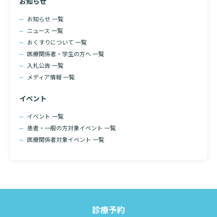
お知らせ
入院のお会計について
連携登録医療機関一覧
研究・業績
臨床研究センターのご紹介
お知らせ 一覧
ご面会について
ニュース 一覧
訪問看護指示書について
クラウドファンディング
おくすりについて 一覧
特長
ご来院にあたって
医療関係者・学生の方へ 一覧
医療関係者向け講習・研修
入札公告 一覧
東部病院の特長
交通アクセス
メディア情報 一覧
人材開発センター
一歩先の医療の提供
診療予約
院内のルールについて
イベント
フロアマップ
当院退職後のカルテ閲覧手続きについて
イベント 一覧
予約変更・確認
広報誌「とーぶたいむ」
患者・一般の方対象イベント 一覧
院内施設のご案内
当院退職後のカルテ閲覧手続き
医療関係者対象イベント 一覧
公式SNSアカウント一覧
ご相談・お問い合わせ
LINEサービスについて
取材の申し込み
プライバシーポリシー
無料低額診療のご案内
診療予約
東部病院の就労支援サービス