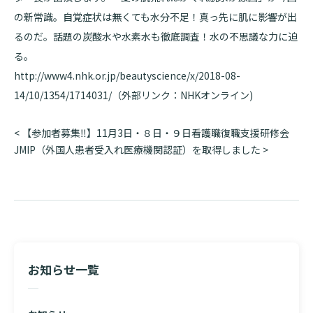
の新常識。自覚症状は無くても水分不足！真っ先に肌に影響が出
基本情報
ご来院される方へトップ
るのだ。話題の炭酸水や水素水も徹底調査！水の不思議な力に迫
診療科・センター・部門
る。
院長あいさつ
外来について
http://www4.nhk.or.jp/beautyscience/x/2018-08-
幹部紹介
医療機関・医療者の方へ
14/10/1354/1714031/
（外部リンク：NHKオンライン)
初診の方へ
理念・方針・
患者さんの権利
医療機関・医療者の方へトップ
投
<
【参加者募集‼︎】11月3日・８日・９日看護職復職支援研修会
再診の方へ
お知らせ
施設概要と沿革
稿
JMIP（外国人患者受入れ医療機関認証）を取得しました
>
セカンドオピニオンのご案内
医療連携センターについて
ナ
倫理に関する事
イベント
ビ
外来のお会計について
患者さんのご紹介方法
ゲ
情報公開
ー
医療連携センター長ごあいさつ
採用情報
厚生労働大臣が定める掲示事項
入院・面会について
シ
ョ
医療連携センターのご案内
施設認定
入院が決まったら
ン
お知らせ一覧
医療機関様からのよくあるご質問
数字で見る
東部病院のいま
病院ボランティア募集
入院中の過ごし方
連携登録医制度
臨床研究に関する情報公開について（オプトアウト）
ご寄付のお願い