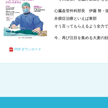
入院・面会について
東部病
ービス
たいむ」
心臓血管外科部長 伊藤 努・
入院が決まったら
関する情報公開について（オ
診断書等
ント一覧
弁膜症治療といえば東部
）
みについ
入院中の過ごし方
そう言ってもらえるよう全力
診療記録
入院のお会計について
開示につ
今、再び注目を集める大麦の
ご面会について
よくあ
PDFダウンロード
ご来院にあたって
検索す