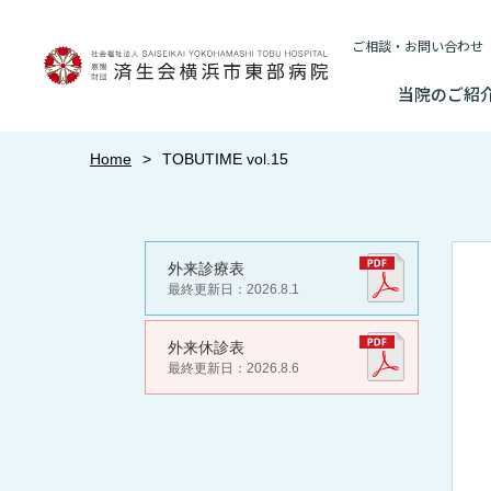
ご相談・お問い合わせ
当院のご紹
当院のご紹介
Home
TOBUTIME vol.15
基本情報
外来について
医療連携センターについて
入院・
基本情報
臨床研究に関す
院長あいさつ
初診の方へ
患者さんのご紹介方法
連携登録医制
入院が決ま
情報公開
（オプトアウト
外来診療表
院長あいさつ
最終更新日：2026.8.1
研究・業績
再診の方へ
医療連携センター長ごあいさつ
連携登録医療
入院中の過
幹部紹介
厚生労働大
幹部紹介
外来休診表
セカンドオピニオンのご案内
医療連携センターのご案内
訪問看護指示
入院のお会
理念・方針・
最終更新日：2026.8.6
特長
患者さんの権利
理念・方針・患者さんの権利
施設認定
外来のお会計について
医療機関様からのよくあるご質問
ご面会につ
東部病院の特長
施設概要と沿革
一歩先の医療の
倫理に関する事
施設概要と沿革
数字で見る