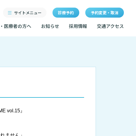
サイトメニュー
診療予約
予約変更・取消
・医療者の方へ
お知らせ
採用情報
交通アクセス
診療科・センター・部門
研修
特長
当院退職後のカルテ閲覧手
続きについて
医療機関・医療者の方へ
クセス
東部病院の特長
LINEサービスについて
ルールについて
当院退職後のカルテ閲覧手続き
一歩先の医療の提供
無料低額診療のご案内
お知らせ
マップ
設のご案内
東部病院の就労支援サービス
広報誌「とーぶたいむ」
イベント
 vol.15』
診断書等文書のお申込みについて
サービスについて
公式SNSアカウント一覧
額診療のご案内
診療記録（カルテ）の開示について
採用情報
しれません」