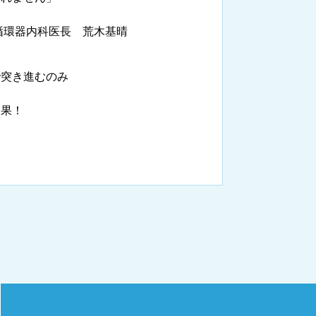
院の就労支援サ
よくあるご質問
循環器内科医長 荒木基晴
文書のお申込
病院ボランティア募集
て
ご寄付のお願い
で突き進むのみ
（カルテ）の
いて
臨床研究センターのご紹介
効果！
るご質問
クラウドファンディング
診療予約
予約変更・確認
ご相談・お問い合わせ
る