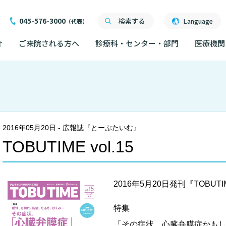
045-576-3000
検索する
Language
（代表）
介
ご来院される方へ
診療科・センター・部門
医療機関
ご来院される方へ
面会について
ご来院にあたって
医療関係者向け講習・
る情報公開について
外来について
交通ア
度
ったら
交通アクセス
研究・業績
人材開発センター
）
院内の
2016年05月20日
- 広報誌『とーぶたいむ』
初診の方へ
機関一覧
ごし方
院内のルールについて
TOBUTIME vol.15
フロア
臣が定める掲示事項
再診の方へ
院内施
書について
計について
フロアマップ
セカンドオピニオンの
ご案内
2016年5月20日発刊『TOBUTIME
いて
院内施設のご案内
LINE
外来のお会計について
特集
無料低
提供
東部病院のいま
「その症状、心臓弁膜症かも