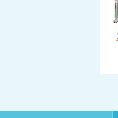
厚生労働大臣が定める掲示事項
広報誌「とーぶたい
倫理に関する事
臨床研究に関する
施設認定
公式SNSアカウント一
プトアウト）
数字で見る
東部病院のいま