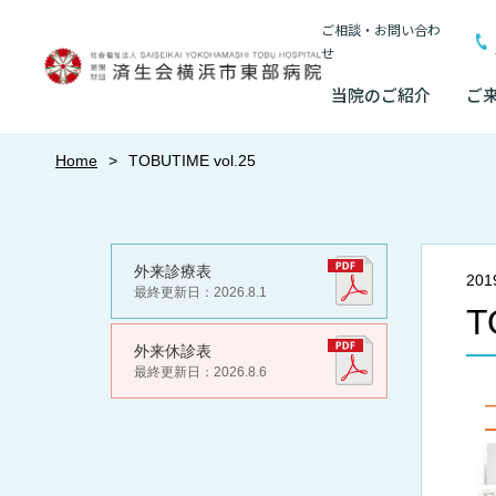
ご相談・お問い合わ
せ
当院のご紹介
ご
当院のご紹介
Home
TOBUTIME vol.25
基本情報
外来について
医療連携センターについて
入院・面会
基本情報
臨床研究に関する情報
院長あいさつ
初診の方へ
患者さんのご紹介方法
連携登録医制度
入院が決まったら
情報公開
（オプトアウト）
外来診療表
20
院長あいさつ
最終更新日：2026.8.1
研究・業績
再診の方へ
医療連携センター長ごあいさつ
連携登録医療機関
入院中の過ごし方
T
幹部紹介
厚生労働大臣が定
幹部紹介
外来休診表
セカンドオピニオンのご案内
医療連携センターのご案内
訪問看護指示書に
入院のお会計につ
理念・方針・
患者さんの権利
最終更新日：2026.8.6
特長
理念・方針・患者さんの権利
施設認定
施設概要と沿革
外来のお会計について
医療機関様からのよくあるご質問
ご面会について
東部病院の特長
倫理に関する事
一歩先の医療の提供
施設概要と沿革
数字で見る東部病
情報公開