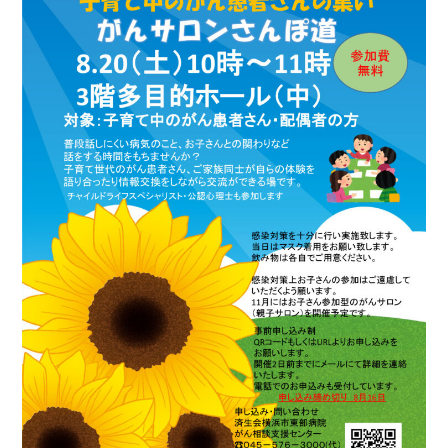
基本情報
ご来院される方へトップ
診療科・センター・部門
院長あいさつ
外来について
幹部紹介
医療機関・医療者の方へ
初診の方へ
理念・方針・
患者さんの権利
医療機関・医療者の方へトップ
再診の方へ
お知らせ
施設概要と沿革
セカンドオピニオンのご案内
医療連携センターについて
倫理に関する事
イベント
外来のお会計について
患者さんのご紹介方法
情報公開
医療連携センター長ごあいさつ
採用情報
厚生労働大臣が定める掲示事項
入院・面会について
医療連携センターのご案内
施設認定
入院が決まったら
医療機関様からのよくあるご質問
数字で見る
東部病院のいま
病院ボランティア募集
入院中の過ごし方
連携登録医制度
臨床研究に関する情報公開について（オプトアウト）
ご寄付のお願い