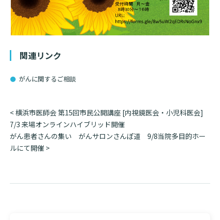
入院のお会計について
連携登録医療機関一覧
研究・業績
臨床研究センターのご紹介
ご面会について
訪問看護指示書について
クラウドファンディング
特長
ご来院にあたって
関連リンク
医療関係者向け講習・研修
東部病院の特長
交通アクセス
がんに関するご相談
人材開発センター
一歩先の医療の提供
診療予約
院内のルールについて
投
<
横浜市医師会 第15回市民公開講座 [内視鏡医会・小児科医会]
フロアマップ
当院退職後のカルテ閲覧手続きについて
予約変更・確認
稿
7/3 来場オンラインハイブリッド開催
広報誌「とーぶたいむ」
院内施設のご案内
ナ
がん患者さんの集い がんサロンさんぽ道 9/8当院多目的ホー
当院退職後のカルテ閲覧手続き
ビ
ルにて開催
>
公式SNSアカウント一覧
ご相談・お問い合わせ
ゲ
ー
LINEサービスについて
シ
取材の申し込み
プライバシーポリシー
無料低額診療のご案内
ョ
ン
東部病院の就労支援サービス