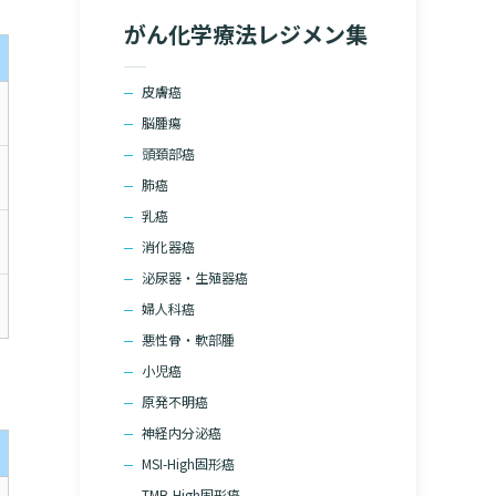
院の就労支援サ
がん化学療法レジメン集
よくあるご質問
文書のお申込
病院ボランティア募集
て
皮膚癌
ご寄付のお願い
脳腫瘍
（カルテ）の
いて
頭頚部癌
臨床研究センターのご紹介
肺癌
るご質問
クラウドファンディング
乳癌
消化器癌
診療予約
泌尿器・生殖器癌
婦人科癌
予約変更・確認
悪性骨・軟部腫
小児癌
ご相談・お問い合わせ
原発不明癌
神経内分泌癌
MSI-High固形癌
TMB-High固形癌