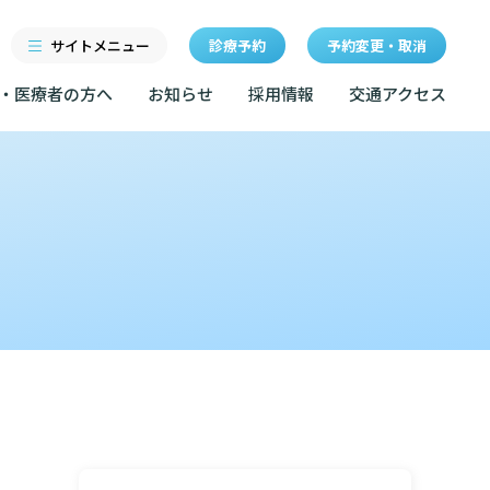
サイトメニュー
診療予約
予約変更・取消
・医療者の方へ
お知らせ
採用情報
交通アクセス
診療科・センター・部門
研修
特長
当院退職後のカルテ閲覧手
続きについて
医療機関・医療者の方へ
クセス
東部病院の特長
LINEサービスについて
ルールについて
当院退職後のカルテ閲覧手続き
一歩先の医療の提供
無料低額診療のご案内
お知らせ
マップ
設のご案内
東部病院の就労支援サービス
広報誌「とーぶたいむ」
イベント
診断書等文書のお申込みについて
サービスについて
公式SNSアカウント一覧
額診療のご案内
診療記録（カルテ）の開示について
採用情報