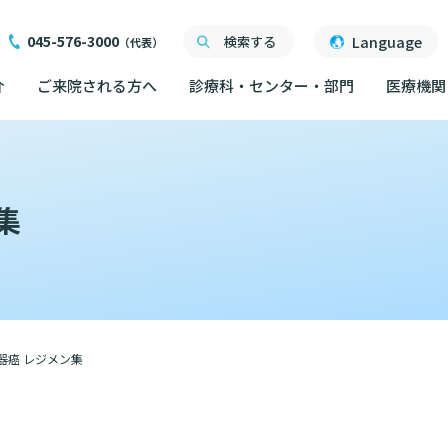
045-576-3000
Language
検索する
（代表）
介
ご来院される方へ
診療科・センター・部門
医療機関
ご来院される方へ
面会について
ご来院にあたって
医療関係者向け講習・
集
外来について
交通ア
度
ったら
交通アクセス
研究・業績
人材開発センター
院内の
初診の方へ
る情報公開について
機関一覧
ごし方
院内のルールについて
フロア
）
臣が定める掲示事項
再診の方へ
院内施
書について
計について
フロアマップ
セカンドオピニオンの
ご案内
器癌 レジメン集
いて
院内施設のご案内
LINE
外来のお会計について
無料低
東部病院のいま