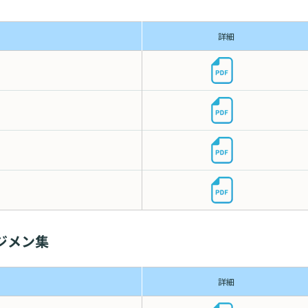
入院・面会について
東部病
ービス
提供
入院が決まったら
詳細
関する情報公開について（オ
診断書等
）
みについ
入院中の過ごし方
たいむ」
診療記録
入院のお会計について
ント一覧
開示につ
ご面会について
よくあ
ご来院にあたって
ジメン集
詳細