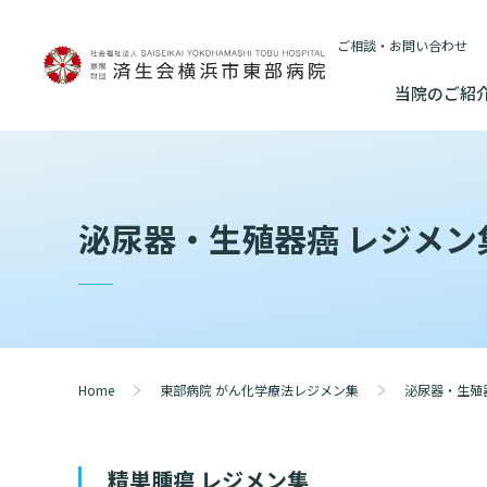
ご相談・お問い合わせ
当院のご紹
当院のご紹介
基本情報
外来について
医療連携センターについて
入院・
泌尿器・生殖器癌 レジメン
基本情報
数字で見る
院長あいさつ
初診の方へ
患者さんのご紹介方法
連携登録医制
入院が決ま
情報公開
東部病院のいま
院長あいさつ
臨床研究に関す
再診の方へ
医療連携センター長ごあいさつ
連携登録医療
入院中の過
（オプトアウト
幹部紹介
厚生労働大
幹部紹介
セカンドオピニオンのご案内
医療連携センターのご案内
訪問看護指示
入院のお会
研究・業績
理念・方針・
患者さんの権利
Home
東部病院 がん化学療法レジメン集
泌尿器・生殖
理念・方針・患者さんの権利
施設認定
外来のお会計について
医療機関様からのよくあるご質問
ご面会につ
施設概要と沿革
特長
倫理に関する事
施設概要と沿革
精巣腫瘍 レジメン集
数字で見る
東部病院の特長