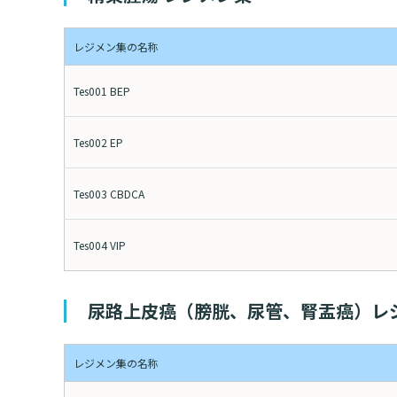
情報公開
一歩先の医療の
レジメン集の名称
厚生労働大臣が定める掲示事項
倫理に関する事
臨床研究に
プトアウト
施設認定
広報誌「とーぶ
Tes001 BEP
公式SNSアカウ
Tes002 EP
Tes003 CBDCA
Tes004 VIP
尿路上皮癌（膀胱、尿管、腎盂癌）レ
レジメン集の名称