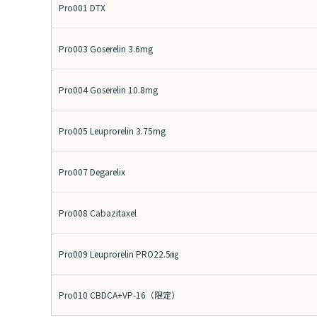
Pro001 DTX
Pro003 Goserelin 3.6mg
Pro004 Goserelin 10.8mg
Pro005 Leuprorelin 3.75mg
Pro007 Degarelix
Pro008 Cabazitaxel
Pro009 Leuprorelin PRO22.5㎎
Pro010 CBDCA+VP-16（限定）