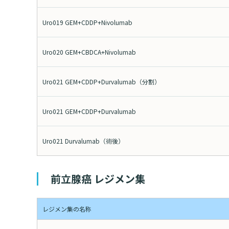
Uro019 GEM+CDDP+Nivolumab
Uro020 GEM+CBDCA+Nivolumab
Uro021 GEM+CDDP+Durvalumab（分割）
Uro021 GEM+CDDP+Durvalumab
Uro021 Durvalumab（術後）
前立腺癌 レジメン集
レジメン集の名称