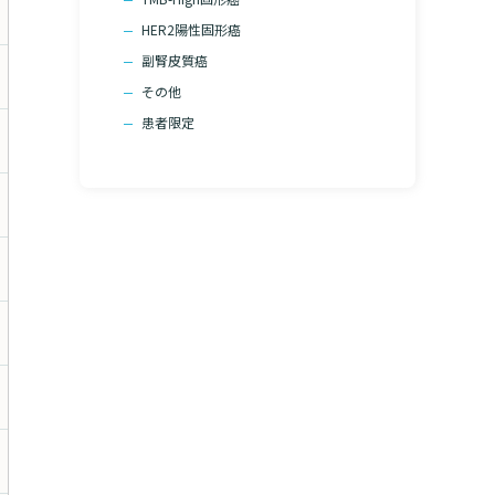
HER2陽性固形癌
副腎皮質癌
その他
患者限定